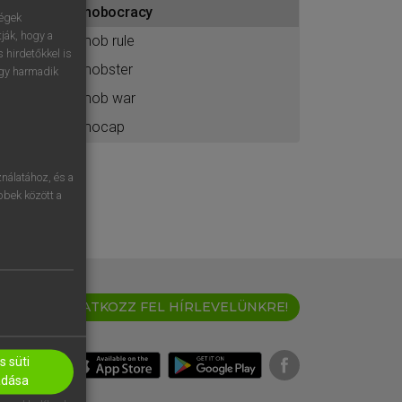
mobocracy
ához
ségek
ják, hogy a
mob rule
 hirdetőkkel is
mobster
egy harmadik
mob war
mocap
nálatához, és a
öbbek között a
IRATKOZZ FEL HÍRLEVELÜNKRE!
 süti
adása