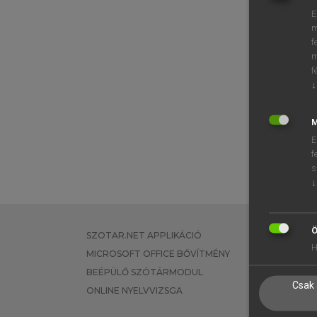
E
m
f
m
f
↓
M
E
f
s
↓
Ö
SZOTAR.NET APPLIKÁCIÓ
EGYÉNI FEL
H
MICROSOFT OFFICE BŐVÍTMÉNY
TANULÓKNA
BEÉPÜLŐ SZÓTÁRMODUL
OKTATÁSI I
Csak 
ONLINE NYELVVIZSGA
VÁLLALATI 