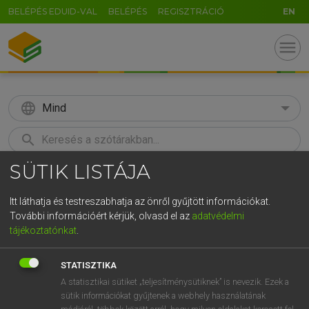
BELÉPÉS EDUID-VAL
BELÉPÉS
REGISZTRÁCIÓ
EN
menu
language
Mind
search
SÜTIK LISTÁJA
GR
KERESÉS
5
6
7
8
9
ö
ü
ó
Itt láthatja és testreszabhatja az önről gyűjtött információkat.
További információért kérjük, olvasd el az
adatvédelmi
r
t
z
u
i
o
p
ő
ú
LÁZÁR A. PÉTER, VARGA GYÖRGY
tájékoztatónkat
.
Angol−magyar egyetemes nagyszótár
g
h
j
k
l
é
á
ű
Ω
STATISZTIKA
v
b
n
m
,
.
-
AltGr
A statisztikai sütiket „teljesítménysütiknek” is nevezik. Ezek a
sütik információkat gyűjtenek a webhely használatának