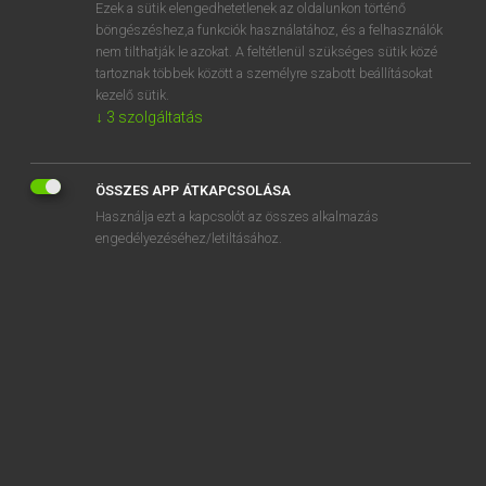
Ezek a sütik elengedhetetlenek az oldalunkon történő
böngészéshez,a funkciók használatához, és a felhasználók
nem tilthatják le azokat. A feltétlenül szükséges sütik közé
Lázár A. Péter, Varga György
tartoznak többek között a személyre szabott beállításokat
ANGOL−MAGYAR EGYETEMES NAGYSZÓTÁR
kezelő sütik.
↓
3
szolgáltatás
Kapcsolódó anyagok
melancholic
ÖSSZES APP ÁTKAPCSOLÁSA
melancholy
Használja ezt a kapcsolót az összes alkalmazás
mélange
engedélyezéséhez/letiltásához.
Melanie
melanin
melanocyte
melanoma
melasma
melasmic