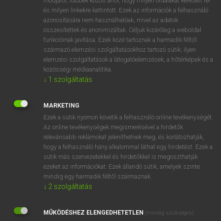
módjáról, többek között arról, hogy milyen oldalakat keresett fel
és milyen linkekre kattintott. Ezek az információk a felhasználó
VAN ELŐFIZETÉSED?
azonosítására nem használhatóak, mivel az adatok
összesítettek és anonimizáltak. Céljuk kizárólag a weboldal
Van előfizetésem a teljes szócikk megtekintéséhez.
funkcióinak javítása. Ezek közé tartoznak a harmadik féltől
származó elemzési szolgáltatásokhoz tartozó sütik; ilyen
BELÉPÉS
elemzési szolgáltatások a látogatóelemzések, a hőtérképek és a
közösségi médiaanalitika.
↓
1
szolgáltatás
MARKETING
Ezek a sütik nyomon követik a felhasználó online tevékenységét.
Az online tevékenységek megismerésével a hirdetők
NINCS ELŐFIZETÉSED?
relevánsabb reklámokat jeleníthetnek meg, és korlátozhatják,
Nincs regisztrációm és előfizetésem. A szótár 2 órás,
hogy a felhasználó hány alkalommal láthat egy hirdetést. Ezek a
díjmentes próbaverziójának elindításához regisztrálok és
sütik más szervezetekkel és hirdetőkkel is megoszthatják
belépek
.
ezeket az információkat. Ezek állandó sütik, amelyek szinte
mindig egy harmadik féltől származnak.
↓
2
szolgáltatás
REGISZTRÁCIÓ
MŰKÖDÉSHEZ ELENGEDHETETLEN
(mindig szükséges)