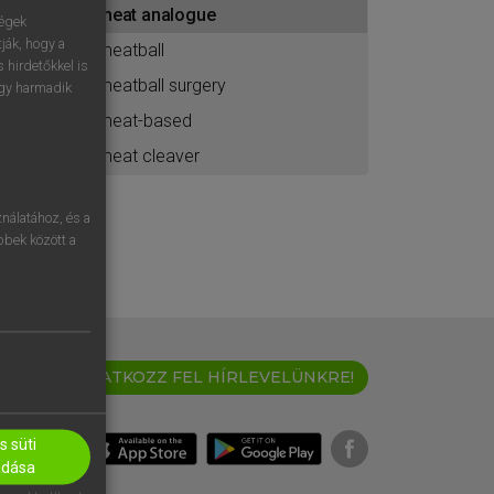
meat analogue
ához
ségek
ják, hogy a
meatball
 hirdetőkkel is
meatball surgery
egy harmadik
meat-based
meat cleaver
nálatához, és a
öbbek között a
IRATKOZZ FEL HÍRLEVELÜNKRE!
 süti
adása