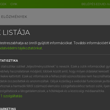
ÉGEK
GYIK
BELÉPÉS EDUID-V
ELŐZMÉNYEK
 LISTÁJA
és testreszabhatja az önről gyűjtött információkat.
További információért k
HU
DE
CN
FR
ES
IT
NL
RU
GR
adatvédelmi tájékoztatónkat
.
 A. PÉTER, VARGA GYÖRGY
1
2
3
4
5
6
7
8
9
ol−magyar egyetemes nagyszótár
TATISZTIKA
q
w
e
r
t
z
u
i
 statisztikai sütiket „teljesítménysütiknek” is nevezik. Ezek a sütik információkat gy
ebhely használatának módjáról, többek között arról, hogy milyen oldalakat keresett 
a
s
d
f
g
h
j
k
l
é
inkekre kattintott. Ezek az információk a felhasználó azonosítására nem használható
datok összesítettek és anonimizáltak. Céljuk kizárólag a weboldal funkcióinak javít
í
y
x
c
v
b
n
m
,
.
artoznak a harmadik féltől származó elemzési szolgáltatásokhoz tartozó sütik; ilye
zolgáltatások a látogatóelemzések, a hőtérképek és a közösségi médiaanalitika.
VAN ELŐFIZETÉSED?
NINCS ELŐFIZETÉSED
1
szolgáltatás
előfizetésem a teljes szócikk
Nincs regisztrációm és előfiz
megtekintéséhez.
A szótár 2 órás, díjmente
MARKETING