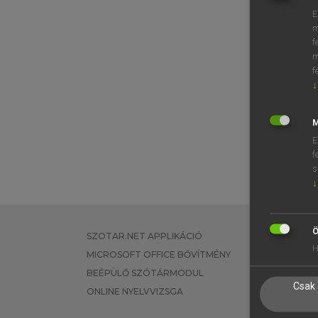
E
m
f
m
f
↓
M
E
f
s
↓
Ö
SZOTAR.NET APPLIKÁCIÓ
EGYÉNI FEL
H
MICROSOFT OFFICE BŐVÍTMÉNY
TANULÓKNA
BEÉPÜLŐ SZÓTÁRMODUL
OKTATÁSI I
Csak 
ONLINE NYELVVIZSGA
VÁLLALATI 