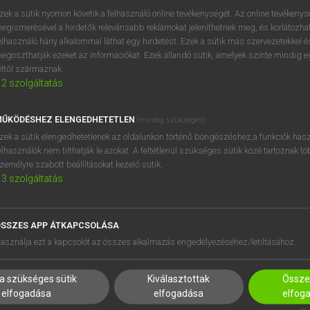
próbaverziójának elindítás
zek a sütik nyomon követik a felhasználó online tevékenységét. Az online tevékeny
BELÉPÉS
regisztrálok és
belépek
.
egismerésével a hirdetők relevánsabb reklámokat jeleníthetnek meg, és korlátozhat
elhasználó hány alkalommal láthat egy hirdetést. Ezek a sütik más szervezetekkel és
egoszthatják ezeket az információkat. Ezek állandó sütik, amelyek szinte mindig 
REGISZTRÁCIÓ
éltől származnak.
2
szolgáltatás
ŰKÖDÉSHEZ ELENGEDHETETLEN
(mindig szükséges)
zek a sütik elengedhetetlenek az oldalunkon történő böngészéshez,a funkciók hasz
elhasználók nem tilthatják le azokat. A feltétlenül szükséges sütik közé tartoznak t
zemélyre szabott beállításokat kezelő sütik.
3
szolgáltatás
SSZES APP ÁTKAPCSOLÁSA
HASZNÁLÓKNAK
SÚGÓ
asználja ezt a kapcsolót az összes alkalmazás engedélyezéséhez/letiltásához.
K
RÓLUNK
NTÉZMÉNYEKNEK
ELÉRHETŐSÉG
a szükséges sütik
Kiválasztottak
Összes
MEGOLDÁSOK
SÜTI BEÁLLÍTÁSOK
elfogadása
elfogadása
elfog