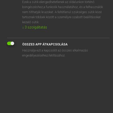
Ezek a sütik elengedhetetlenek az oldalunkon történő
böngészéshez,a funkciók használatához, és a felhasználók
nem tilthatják le azokat. A feltétlenül szükséges sütik közé
Lázár A. Péter, Varga György
tartoznak többek között a személyre szabott beállításokat
ANGOL−MAGYAR EGYETEMES NAGYSZÓTÁR
kezelő sütik.
↓
3
szolgáltatás
Kapcsolódó anyagok
babe in arms
ÖSSZES APP ÁTKAPCSOLÁSA
babe in the woods
Használja ezt a kapcsolót az összes alkalmazás
babel
engedélyezéséhez/letiltásához.
babelicious
babe magnet
babesiosis
babiche
baboo
baboon