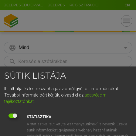
BELÉPÉS EDUID-VAL
BELÉPÉS
REGISZTRÁCIÓ
EN
menu
language
Mind
search
SÜTIK LISTÁJA
GR
KERESÉS
5
6
7
8
9
ö
ü
ó
Itt láthatja és testreszabhatja az önről gyűjtött információkat.
További információért kérjük, olvasd el az
adatvédelmi
r
t
z
u
i
o
p
ő
ú
LÁZÁR A. PÉTER, VARGA GYÖRGY
tájékoztatónkat
.
Angol−magyar egyetemes nagyszótár
g
h
j
k
l
é
á
ű
Ω
STATISZTIKA
v
b
n
m
,
.
-
AltGr
A statisztikai sütiket „teljesítménysütiknek” is nevezik. Ezek a
sütik információkat gyűjtenek a webhely használatának