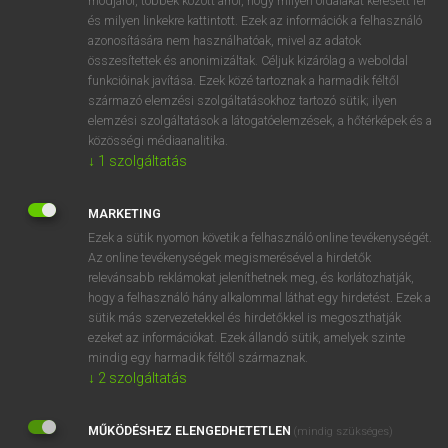
módjáról, többek között arról, hogy milyen oldalakat keresett fel
és milyen linkekre kattintott. Ezek az információk a felhasználó
VAN ELŐFIZETÉSED?
azonosítására nem használhatóak, mivel az adatok
összesítettek és anonimizáltak. Céljuk kizárólag a weboldal
Van előfizetésem a teljes szócikk megtekintéséhez.
funkcióinak javítása. Ezek közé tartoznak a harmadik féltől
származó elemzési szolgáltatásokhoz tartozó sütik; ilyen
BELÉPÉS
elemzési szolgáltatások a látogatóelemzések, a hőtérképek és a
közösségi médiaanalitika.
↓
1
szolgáltatás
MARKETING
Ezek a sütik nyomon követik a felhasználó online tevékenységét.
Az online tevékenységek megismerésével a hirdetők
NINCS ELŐFIZETÉSED?
relevánsabb reklámokat jeleníthetnek meg, és korlátozhatják,
Nincs regisztrációm és előfizetésem. A szótár 2 órás,
hogy a felhasználó hány alkalommal láthat egy hirdetést. Ezek a
díjmentes próbaverziójának elindításához regisztrálok és
sütik más szervezetekkel és hirdetőkkel is megoszthatják
belépek
.
ezeket az információkat. Ezek állandó sütik, amelyek szinte
mindig egy harmadik féltől származnak.
↓
2
szolgáltatás
REGISZTRÁCIÓ
MŰKÖDÉSHEZ ELENGEDHETETLEN
(mindig szükséges)