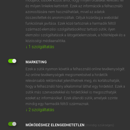
módjáról, többek között arról, hogy milyen oldalakat keresett fel
és milyen linkekre kattintott. Ezek az információk a felhasználó
VAN ELŐFIZETÉSED?
azonosítására nem használhatóak, mivel az adatok
összesítettek és anonimizáltak. Céljuk kizárólag a weboldal
Van előfizetésem a teljes szócikk megtekintéséhez.
funkcióinak javítása. Ezek közé tartoznak a harmadik féltől
származó elemzési szolgáltatásokhoz tartozó sütik; ilyen
BELÉPÉS
elemzési szolgáltatások a látogatóelemzések, a hőtérképek és a
közösségi médiaanalitika.
↓
1
szolgáltatás
MARKETING
Ezek a sütik nyomon követik a felhasználó online tevékenységét.
Az online tevékenységek megismerésével a hirdetők
NINCS ELŐFIZETÉSED?
relevánsabb reklámokat jeleníthetnek meg, és korlátozhatják,
Nincs regisztrációm és előfizetésem. A szótár 2 órás,
hogy a felhasználó hány alkalommal láthat egy hirdetést. Ezek a
díjmentes próbaverziójának elindításához regisztrálok és
sütik más szervezetekkel és hirdetőkkel is megoszthatják
belépek
.
ezeket az információkat. Ezek állandó sütik, amelyek szinte
mindig egy harmadik féltől származnak.
↓
2
szolgáltatás
REGISZTRÁCIÓ
MŰKÖDÉSHEZ ELENGEDHETETLEN
(mindig szükséges)