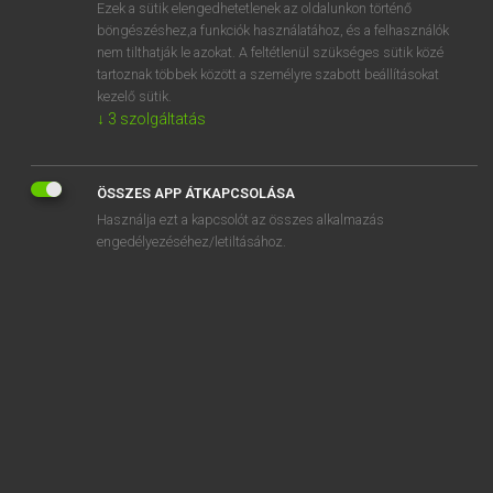
Ezek a sütik elengedhetetlenek az oldalunkon történő
böngészéshez,a funkciók használatához, és a felhasználók
nem tilthatják le azokat. A feltétlenül szükséges sütik közé
Lázár A. Péter, Varga György
tartoznak többek között a személyre szabott beállításokat
ANGOL−MAGYAR EGYETEMES NAGYSZÓTÁR
kezelő sütik.
↓
3
szolgáltatás
Kapcsolódó anyagok
maiden voyage
ÖSSZES APP ÁTKAPCSOLÁSA
maid of honour
Használja ezt a kapcsolót az összes alkalmazás
maidservant
engedélyezéséhez/letiltásához.
maid's room
maihem
mail
Mail and Fax
mail bag
mail boat