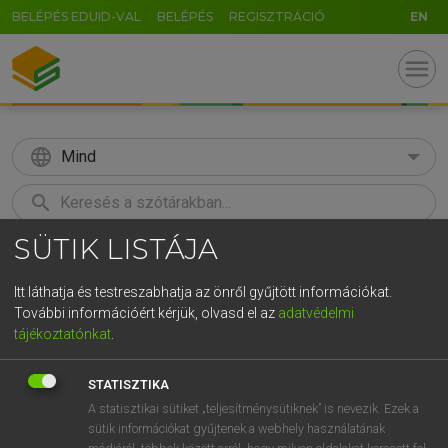
BELÉPÉS EDUID-VAL
BELÉPÉS
REGISZTRÁCIÓ
EN
menu
language
Mind
search
SÜTIK LISTÁJA
GR
KERESÉS
5
6
7
8
9
ö
ü
ó
Itt láthatja és testreszabhatja az önről gyűjtött információkat.
További információért kérjük, olvasd el az
adatvédelmi
r
t
z
u
i
o
p
ő
ú
LÁZÁR A. PÉTER, VARGA GYÖRGY
tájékoztatónkat
.
Angol−magyar egyetemes nagyszótár
g
h
j
k
l
é
á
ű
Ω
STATISZTIKA
v
b
n
m
,
.
-
AltGr
A statisztikai sütiket „teljesítménysütiknek” is nevezik. Ezek a
sütik információkat gyűjtenek a webhely használatának