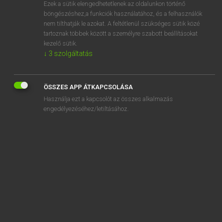
Ezek a sütik elengedhetetlenek az oldalunkon történő
böngészéshez,a funkciók használatához, és a felhasználók
nem tilthatják le azokat. A feltétlenül szükséges sütik közé
Lázár A. Péter, Varga György
tartoznak többek között a személyre szabott beállításokat
ANGOL−MAGYAR EGYETEMES NAGYSZÓTÁR
kezelő sütik.
↓
3
szolgáltatás
Kapcsolódó anyagok
avowedly
ÖSSZES APP ÁTKAPCSOLÁSA
avulse
Használja ezt a kapcsolót az összes alkalmazás
avulsion
engedélyezéséhez/letiltásához.
avuncular
aw
A/W
AWACS
await
awake