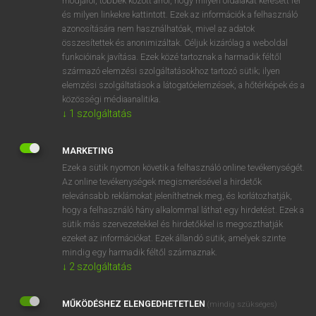
módjáról, többek között arról, hogy milyen oldalakat keresett fel
és milyen linkekre kattintott. Ezek az információk a felhasználó
VAN ELŐFIZETÉSED?
azonosítására nem használhatóak, mivel az adatok
összesítettek és anonimizáltak. Céljuk kizárólag a weboldal
Van előfizetésem a teljes szócikk megtekintéséhez.
funkcióinak javítása. Ezek közé tartoznak a harmadik féltől
származó elemzési szolgáltatásokhoz tartozó sütik; ilyen
BELÉPÉS
elemzési szolgáltatások a látogatóelemzések, a hőtérképek és a
közösségi médiaanalitika.
↓
1
szolgáltatás
MARKETING
Ezek a sütik nyomon követik a felhasználó online tevékenységét.
Az online tevékenységek megismerésével a hirdetők
NINCS ELŐFIZETÉSED?
relevánsabb reklámokat jeleníthetnek meg, és korlátozhatják,
Nincs regisztrációm és előfizetésem. A szótár 2 órás,
hogy a felhasználó hány alkalommal láthat egy hirdetést. Ezek a
díjmentes próbaverziójának elindításához regisztrálok és
sütik más szervezetekkel és hirdetőkkel is megoszthatják
belépek
.
ezeket az információkat. Ezek állandó sütik, amelyek szinte
mindig egy harmadik féltől származnak.
↓
2
szolgáltatás
REGISZTRÁCIÓ
MŰKÖDÉSHEZ ELENGEDHETETLEN
(mindig szükséges)