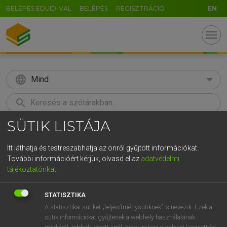
BELÉPÉS EDUID-VAL
BELÉPÉS
REGISZTRÁCIÓ
EN
menu
language
Mind
search
SÜTIK LISTÁJA
GR
KERESÉS
5
6
7
8
9
ö
ü
ó
Itt láthatja és testreszabhatja az önről gyűjtött információkat.
További információért kérjük, olvasd el az
adatvédelmi
r
t
z
u
i
o
p
ő
ú
LÁZÁR A. PÉTER, VARGA GYÖRGY
tájékoztatónkat
.
Angol−magyar egyetemes nagyszótár
g
h
j
k
l
é
á
ű
Ω
STATISZTIKA
v
b
n
m
,
.
-
AltGr
A statisztikai sütiket „teljesítménysütiknek” is nevezik. Ezek a
sütik információkat gyűjtenek a webhely használatának