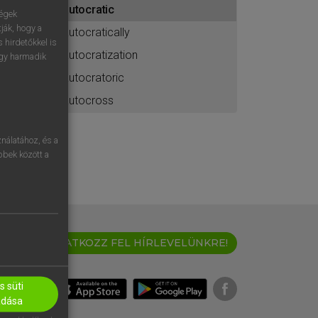
autocratic
ához
ségek
ják, hogy a
autocratically
 hirdetőkkel is
autocratization
egy harmadik
autocratoric
autocross
nálatához, és a
öbbek között a
IRATKOZZ FEL HÍRLEVELÜNKRE!
 süti
adása