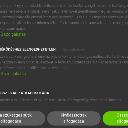
próbaverziójának elindítás
zek a sütik nyomon követik a felhasználó online tevékenységét. Az online tevékeny
BELÉPÉS
regisztrálok és
belépek
.
egismerésével a hirdetők relevánsabb reklámokat jeleníthetnek meg, és korlátozhat
elhasználó hány alkalommal láthat egy hirdetést. Ezek a sütik más szervezetekkel és
egoszthatják ezeket az információkat. Ezek állandó sütik, amelyek szinte mindig 
REGISZTRÁCIÓ
éltől származnak.
2
szolgáltatás
ŰKÖDÉSHEZ ELENGEDHETETLEN
(mindig szükséges)
zek a sütik elengedhetetlenek az oldalunkon történő böngészéshez,a funkciók hasz
elhasználók nem tilthatják le azokat. A feltétlenül szükséges sütik közé tartoznak t
zemélyre szabott beállításokat kezelő sütik.
3
szolgáltatás
SSZES APP ÁTKAPCSOLÁSA
HASZNÁLÓKNAK
SÚGÓ
asználja ezt a kapcsolót az összes alkalmazás engedélyezéséhez/letiltásához.
K
RÓLUNK
NTÉZMÉNYEKNEK
ELÉRHETŐSÉG
a szükséges sütik
Kiválasztottak
Összes
MEGOLDÁSOK
SÜTI BEÁLLÍTÁSOK
elfogadása
elfogadása
elfog