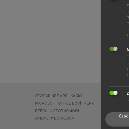
E
m
f
m
f
↓
M
E
f
s
↓
Ö
SZOTAR.NET APPLIKÁCIÓ
EGYÉNI FEL
H
MICROSOFT OFFICE BŐVÍTMÉNY
TANULÓKNA
BEÉPÜLŐ SZÓTÁRMODUL
OKTATÁSI I
Csak 
ONLINE NYELVVIZSGA
VÁLLALATI 