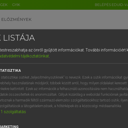
ÉGEK
GYIK
BELÉPÉS EDUID-V
ELŐZMÉNYEK
 LISTÁJA
és testreszabhatja az önről gyűjtött információkat.
További információért k
HU
DE
CN
FR
ES
IT
NL
RU
GR
adatvédelmi tájékoztatónkat
.
 A. PÉTER, VARGA GYÖRGY
1
2
3
4
5
6
7
8
9
ol−magyar egyetemes nagyszótár
TATISZTIKA
q
w
e
r
t
z
u
i
 statisztikai sütiket „teljesítménysütiknek” is nevezik. Ezek a sütik információkat gy
ebhely használatának módjáról, többek között arról, hogy milyen oldalakat keresett 
a
s
d
f
g
h
j
k
l
é
inkekre kattintott. Ezek az információk a felhasználó azonosítására nem használható
datok összesítettek és anonimizáltak. Céljuk kizárólag a weboldal funkcióinak javít
í
y
x
c
v
b
n
m
,
.
artoznak a harmadik féltől származó elemzési szolgáltatásokhoz tartozó sütik; ilye
zolgáltatások a látogatóelemzések, a hőtérképek és a közösségi médiaanalitika.
VAN ELŐFIZETÉSED?
NINCS ELŐFIZETÉSED
1
szolgáltatás
előfizetésem a teljes szócikk
Nincs regisztrációm és előfiz
megtekintéséhez.
A szótár 2 órás, díjmente
MARKETING