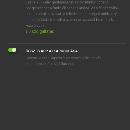
Ezek a sütik elengedhetetlenek az oldalunkon történő
böngészéshez,a funkciók használatához, és a felhasználók
nem tilthatják le azokat. A feltétlenül szükséges sütik közé
Lázár A. Péter, Varga György
tartoznak többek között a személyre szabott beállításokat
ANGOL−MAGYAR EGYETEMES NAGYSZÓTÁR
kezelő sütik.
↓
3
szolgáltatás
Kapcsolódó anyagok
lawmaker
ÖSSZES APP ÁTKAPCSOLÁSA
lawmaking
Használja ezt a kapcsolót az összes alkalmazás
lawman
engedélyezéséhez/letiltásához.
lawn
lawn balls
lawn chair
lawn edge
lawn edger
lawn flamingo