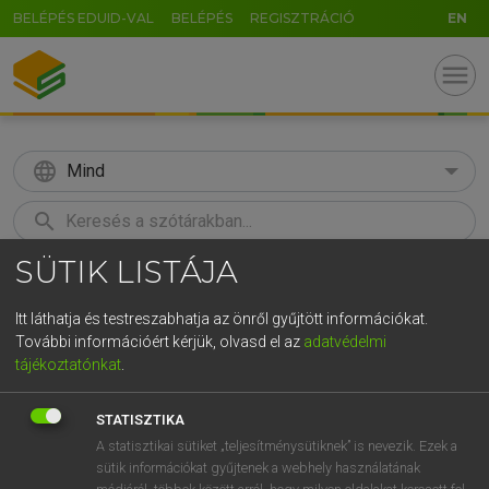
BELÉPÉS EDUID-VAL
BELÉPÉS
REGISZTRÁCIÓ
EN
menu
language
Mind
search
SÜTIK LISTÁJA
GR
KERESÉS
5
6
7
8
9
ö
ü
ó
Itt láthatja és testreszabhatja az önről gyűjtött információkat.
További információért kérjük, olvasd el az
adatvédelmi
r
t
z
u
i
o
p
ő
ú
LÁZÁR A. PÉTER, VARGA GYÖRGY
tájékoztatónkat
.
Angol−magyar egyetemes nagyszótár
g
h
j
k
l
é
á
ű
Ω
STATISZTIKA
v
b
n
m
,
.
-
AltGr
A statisztikai sütiket „teljesítménysütiknek” is nevezik. Ezek a
sütik információkat gyűjtenek a webhely használatának