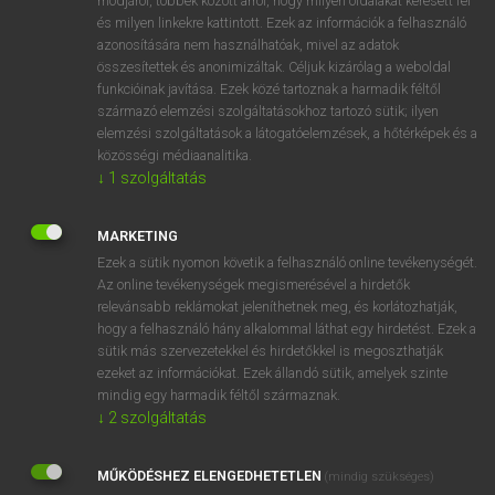
módjáról, többek között arról, hogy milyen oldalakat keresett fel
és milyen linkekre kattintott. Ezek az információk a felhasználó
VAN ELŐFIZETÉSED?
azonosítására nem használhatóak, mivel az adatok
összesítettek és anonimizáltak. Céljuk kizárólag a weboldal
Van előfizetésem a teljes szócikk megtekintéséhez.
funkcióinak javítása. Ezek közé tartoznak a harmadik féltől
származó elemzési szolgáltatásokhoz tartozó sütik; ilyen
BELÉPÉS
elemzési szolgáltatások a látogatóelemzések, a hőtérképek és a
közösségi médiaanalitika.
↓
1
szolgáltatás
MARKETING
Ezek a sütik nyomon követik a felhasználó online tevékenységét.
Az online tevékenységek megismerésével a hirdetők
NINCS ELŐFIZETÉSED?
relevánsabb reklámokat jeleníthetnek meg, és korlátozhatják,
Nincs regisztrációm és előfizetésem. A szótár 2 órás,
hogy a felhasználó hány alkalommal láthat egy hirdetést. Ezek a
díjmentes próbaverziójának elindításához regisztrálok és
sütik más szervezetekkel és hirdetőkkel is megoszthatják
belépek
.
ezeket az információkat. Ezek állandó sütik, amelyek szinte
mindig egy harmadik féltől származnak.
↓
2
szolgáltatás
REGISZTRÁCIÓ
MŰKÖDÉSHEZ ELENGEDHETETLEN
(mindig szükséges)