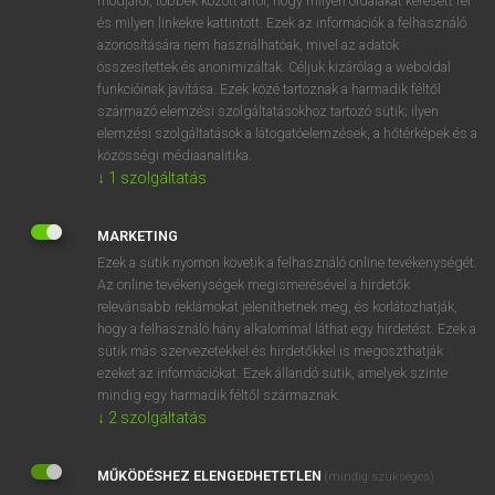
módjáról, többek között arról, hogy milyen oldalakat keresett fel
és milyen linkekre kattintott. Ezek az információk a felhasználó
VAN ELŐFIZETÉSED?
azonosítására nem használhatóak, mivel az adatok
összesítettek és anonimizáltak. Céljuk kizárólag a weboldal
Van előfizetésem a teljes szócikk megtekintéséhez.
funkcióinak javítása. Ezek közé tartoznak a harmadik féltől
származó elemzési szolgáltatásokhoz tartozó sütik; ilyen
BELÉPÉS
elemzési szolgáltatások a látogatóelemzések, a hőtérképek és a
közösségi médiaanalitika.
↓
1
szolgáltatás
MARKETING
Ezek a sütik nyomon követik a felhasználó online tevékenységét.
Az online tevékenységek megismerésével a hirdetők
NINCS ELŐFIZETÉSED?
relevánsabb reklámokat jeleníthetnek meg, és korlátozhatják,
Nincs regisztrációm és előfizetésem. A szótár 2 órás,
hogy a felhasználó hány alkalommal láthat egy hirdetést. Ezek a
díjmentes próbaverziójának elindításához regisztrálok és
sütik más szervezetekkel és hirdetőkkel is megoszthatják
belépek
.
ezeket az információkat. Ezek állandó sütik, amelyek szinte
mindig egy harmadik féltől származnak.
↓
2
szolgáltatás
REGISZTRÁCIÓ
MŰKÖDÉSHEZ ELENGEDHETETLEN
(mindig szükséges)