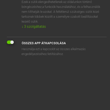
Ezek a sütik elengedhetetlenek az oldalunkon történő
böngészéshez,a funkciók használatához, és a felhasználók
nem tilthatják le azokat. A feltétlenül szükséges sütik közé
Lázár A. Péter, Varga György
tartoznak többek között a személyre szabott beállításokat
ANGOL−MAGYAR EGYETEMES NAGYSZÓTÁR
kezelő sütik.
↓
3
szolgáltatás
Kapcsolódó anyagok
landslip
ÖSSZES APP ÁTKAPCSOLÁSA
land surveying
Használja ezt a kapcsolót az összes alkalmazás
land tax
engedélyezéséhez/letiltásához.
land train
land up
land war
landward
landwhale
lane