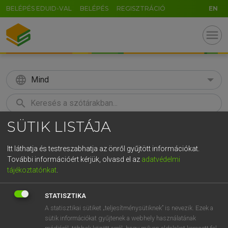
BELÉPÉS EDUID-VAL
BELÉPÉS
REGISZTRÁCIÓ
EN
menu
language
Mind
search
SÜTIK LISTÁJA
GR
KERESÉS
5
6
7
8
9
ö
ü
ó
Itt láthatja és testreszabhatja az önről gyűjtött információkat.
További információért kérjük, olvasd el az
adatvédelmi
r
t
z
u
i
o
p
ő
ú
LÁZÁR A. PÉTER, VARGA GYÖRGY
tájékoztatónkat
.
Angol−magyar egyetemes nagyszótár
g
h
j
k
l
é
á
ű
Ω
STATISZTIKA
v
b
n
m
,
.
-
AltGr
A statisztikai sütiket „teljesítménysütiknek” is nevezik. Ezek a
sütik információkat gyűjtenek a webhely használatának