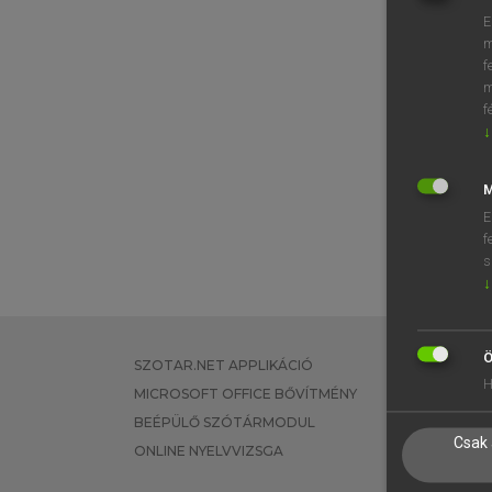
E
m
f
m
f
↓
M
E
f
s
↓
Ö
SZOTAR.NET APPLIKÁCIÓ
EGYÉNI FEL
H
MICROSOFT OFFICE BŐVÍTMÉNY
TANULÓKNA
BEÉPÜLŐ SZÓTÁRMODUL
OKTATÁSI I
Csak 
ONLINE NYELVVIZSGA
VÁLLALATI 