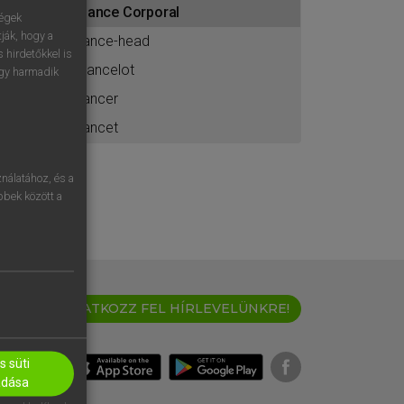
Lance Corporal
ához
ségek
ják, hogy a
lance-head
 hirdetőkkel is
Lancelot
egy harmadik
lancer
lancet
nálatához, és a
öbbek között a
IRATKOZZ FEL HÍRLEVELÜNKRE!
 süti
adása