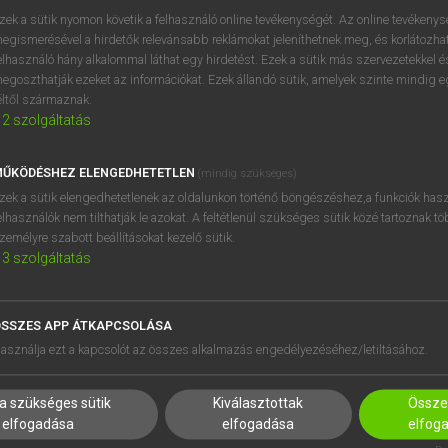
próbaverziójának elindítás
zek a sütik nyomon követik a felhasználó online tevékenységét. Az online tevékeny
BELÉPÉS
regisztrálok és
belépek
.
egismerésével a hirdetők relevánsabb reklámokat jeleníthetnek meg, és korlátozhat
elhasználó hány alkalommal láthat egy hirdetést. Ezek a sütik más szervezetekkel és
egoszthatják ezeket az információkat. Ezek állandó sütik, amelyek szinte mindig 
REGISZTRÁCIÓ
éltől származnak.
2
szolgáltatás
ŰKÖDÉSHEZ ELENGEDHETETLEN
(mindig szükséges)
zek a sütik elengedhetetlenek az oldalunkon történő böngészéshez,a funkciók hasz
elhasználók nem tilthatják le azokat. A feltétlenül szükséges sütik közé tartoznak t
zemélyre szabott beállításokat kezelő sütik.
3
szolgáltatás
SSZES APP ÁTKAPCSOLÁSA
HASZNÁLÓKNAK
SÚGÓ
asználja ezt a kapcsolót az összes alkalmazás engedélyezéséhez/letiltásához.
K
RÓLUNK
NTÉZMÉNYEKNEK
ELÉRHETŐSÉG
a szükséges sütik
Kiválasztottak
Összes
MEGOLDÁSOK
SÜTI BEÁLLÍTÁSOK
elfogadása
elfogadása
elfog