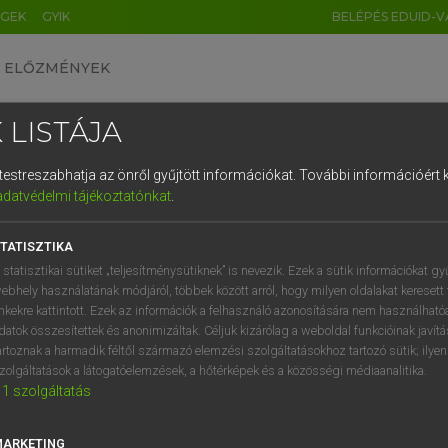
ÉGEK
GYIK
BELÉPÉS EDUID-V
ELŐZMÉNYEK
 LISTÁJA
és testreszabhatja az önről gyűjtött információkat.
További információért k
HU
DE
CN
FR
ES
IT
NL
RU
GR
adatvédelmi tájékoztatónkat
.
 A. PÉTER, VARGA GYÖRGY
1
2
3
4
5
6
7
8
9
ol−magyar egyetemes nagyszótár
TATISZTIKA
q
w
e
r
t
z
u
i
 statisztikai sütiket „teljesítménysütiknek” is nevezik. Ezek a sütik információkat gy
ebhely használatának módjáról, többek között arról, hogy milyen oldalakat keresett 
a
s
d
f
g
h
j
k
l
é
inkekre kattintott. Ezek az információk a felhasználó azonosítására nem használható
datok összesítettek és anonimizáltak. Céljuk kizárólag a weboldal funkcióinak javít
í
y
x
c
v
b
n
m
,
.
artoznak a harmadik féltől származó elemzési szolgáltatásokhoz tartozó sütik; ilye
zolgáltatások a látogatóelemzések, a hőtérképek és a közösségi médiaanalitika.
VAN ELŐFIZETÉSED?
NINCS ELŐFIZETÉSED
1
szolgáltatás
előfizetésem a teljes szócikk
Nincs regisztrációm és előfiz
megtekintéséhez.
A szótár 2 órás, díjmente
MARKETING