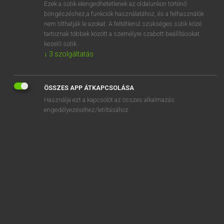
Ezek a sütik elengedhetetlenek az oldalunkon történő
böngészéshez,a funkciók használatához, és a felhasználók
nem tilthatják le azokat. A feltétlenül szükséges sütik közé
Lázár A. Péter, Varga György
tartoznak többek között a személyre szabott beállításokat
ANGOL−MAGYAR EGYETEMES NAGYSZÓTÁR
kezelő sütik.
↓
3
szolgáltatás
Kapcsolódó anyagok
attendee
ÖSSZES APP ÁTKAPCSOLÁSA
attending physician
Használja ezt a kapcsolót az összes alkalmazás
attend on
engedélyezéséhez/letiltásához.
attend to
atten-hut!
attention
attention-challenged
attention deficit
attention light