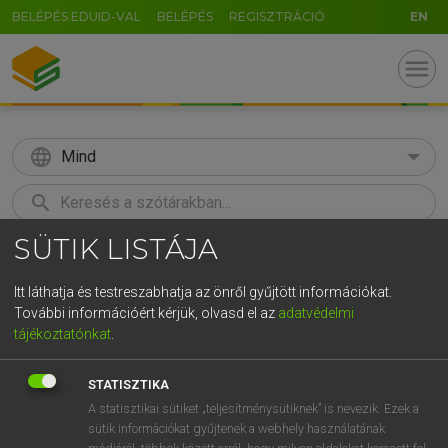
BELÉPÉS EDUID-VAL
BELÉPÉS
REGISZTRÁCIÓ
EN
menu
language
Mind
search
SÜTIK LISTÁJA
GR
KERESÉS
5
6
7
8
9
ö
ü
ó
Itt láthatja és testreszabhatja az önről gyűjtött információkat.
További információért kérjük, olvasd el az
adatvédelmi
r
t
z
u
i
o
p
ő
ú
LÁZÁR A. PÉTER, VARGA GYÖRGY
tájékoztatónkat
.
Angol−magyar egyetemes nagyszótár
g
h
j
k
l
é
á
ű
Ω
STATISZTIKA
v
b
n
m
,
.
-
AltGr
A statisztikai sütiket „teljesítménysütiknek” is nevezik. Ezek a
sütik információkat gyűjtenek a webhely használatának