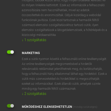
módjáról, többek között arról, hogy milyen oldalakat keresett fel
és milyen linkekre kattintott. Ezek az információk a felhasználó
VAN ELŐFIZETÉSED?
azonosítására nem használhatóak, mivel az adatok
összesítettek és anonimizáltak. Céljuk kizárólag a weboldal
Van előfizetésem a teljes szócikk megtekintéséhez.
funkcióinak javítása. Ezek közé tartoznak a harmadik féltől
származó elemzési szolgáltatásokhoz tartozó sütik; ilyen
BELÉPÉS
elemzési szolgáltatások a látogatóelemzések, a hőtérképek és a
közösségi médiaanalitika.
↓
1
szolgáltatás
MARKETING
Ezek a sütik nyomon követik a felhasználó online tevékenységét.
Az online tevékenységek megismerésével a hirdetők
NINCS ELŐFIZETÉSED?
relevánsabb reklámokat jeleníthetnek meg, és korlátozhatják,
Nincs regisztrációm és előfizetésem. A szótár 2 órás,
hogy a felhasználó hány alkalommal láthat egy hirdetést. Ezek a
díjmentes próbaverziójának elindításához regisztrálok és
sütik más szervezetekkel és hirdetőkkel is megoszthatják
belépek
.
ezeket az információkat. Ezek állandó sütik, amelyek szinte
mindig egy harmadik féltől származnak.
↓
2
szolgáltatás
REGISZTRÁCIÓ
MŰKÖDÉSHEZ ELENGEDHETETLEN
(mindig szükséges)