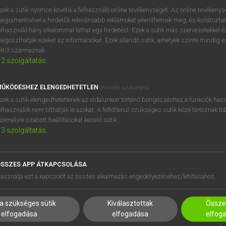
próbaverziójának elindítás
zek a sütik nyomon követik a felhasználó online tevékenységét. Az online tevékeny
BELÉPÉS
regisztrálok és
belépek
.
egismerésével a hirdetők relevánsabb reklámokat jeleníthetnek meg, és korlátozhat
elhasználó hány alkalommal láthat egy hirdetést. Ezek a sütik más szervezetekkel és
egoszthatják ezeket az információkat. Ezek állandó sütik, amelyek szinte mindig 
REGISZTRÁCIÓ
éltől származnak.
2
szolgáltatás
ŰKÖDÉSHEZ ELENGEDHETETLEN
(mindig szükséges)
zek a sütik elengedhetetlenek az oldalunkon történő böngészéshez,a funkciók hasz
elhasználók nem tilthatják le azokat. A feltétlenül szükséges sütik közé tartoznak t
zemélyre szabott beállításokat kezelő sütik.
3
szolgáltatás
SSZES APP ÁTKAPCSOLÁSA
HASZNÁLÓKNAK
SÚGÓ
asználja ezt a kapcsolót az összes alkalmazás engedélyezéséhez/letiltásához.
K
RÓLUNK
NTÉZMÉNYEKNEK
ELÉRHETŐSÉG
a szükséges sütik
Kiválasztottak
Összes
MEGOLDÁSOK
SÜTI BEÁLLÍTÁSOK
elfogadása
elfogadása
elfog