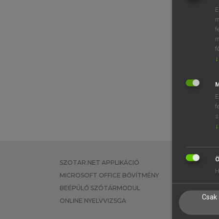
E
m
f
m
f
↓
M
E
f
s
↓
Ö
SZOTAR.NET APPLIKÁCIÓ
EGYÉNI FEL
H
MICROSOFT OFFICE BŐVÍTMÉNY
TANULÓKNA
BEÉPÜLŐ SZÓTÁRMODUL
OKTATÁSI I
Csak 
ONLINE NYELVVIZSGA
VÁLLALATI 