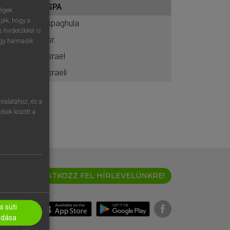
ISPA
ához
ségek
ják, hogy a
ispaghula
 hirdetőkkel is
Isr.
egy harmadik
Israel
Israeli
nálatához, és a
öbbek között a
IRATKOZZ FEL HÍRLEVELÜNKRE!
 süti
adása