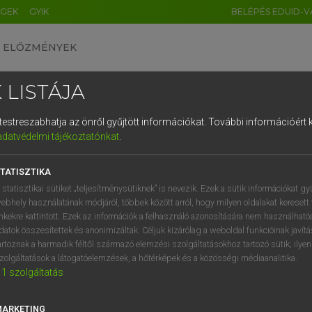
ÉGEK
GYIK
BELÉPÉS EDUID-V
ELŐZMÉNYEK
 LISTÁJA
és testreszabhatja az önről gyűjtött információkat.
További információért k
HU
DE
CN
FR
ES
IT
NL
RU
GR
adatvédelmi tájékoztatónkat
.
 A. PÉTER, VARGA GYÖRGY
1
2
3
4
5
6
7
8
9
ol−magyar egyetemes nagyszótár
TATISZTIKA
q
w
e
r
t
z
u
i
 statisztikai sütiket „teljesítménysütiknek” is nevezik. Ezek a sütik információkat gy
ebhely használatának módjáról, többek között arról, hogy milyen oldalakat keresett 
a
s
d
f
g
h
j
k
l
é
inkekre kattintott. Ezek az információk a felhasználó azonosítására nem használható
datok összesítettek és anonimizáltak. Céljuk kizárólag a weboldal funkcióinak javít
í
y
x
c
v
b
n
m
,
.
artoznak a harmadik féltől származó elemzési szolgáltatásokhoz tartozó sütik; ilye
zolgáltatások a látogatóelemzések, a hőtérképek és a közösségi médiaanalitika.
VAN ELŐFIZETÉSED?
NINCS ELŐFIZETÉSED
1
szolgáltatás
előfizetésem a teljes szócikk
Nincs regisztrációm és előfiz
megtekintéséhez.
A szótár 2 órás, díjmente
MARKETING