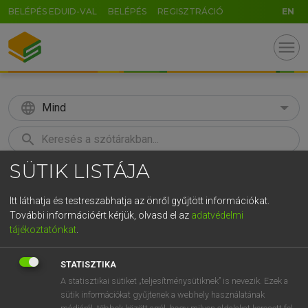
BELÉPÉS EDUID-VAL
BELÉPÉS
REGISZTRÁCIÓ
EN
menu
language
Mind
search
SÜTIK LISTÁJA
GR
KERESÉS
5
6
7
8
9
ö
ü
ó
Itt láthatja és testreszabhatja az önről gyűjtött információkat.
További információért kérjük, olvasd el az
adatvédelmi
r
t
z
u
i
o
p
ő
ú
LÁZÁR A. PÉTER, VARGA GYÖRGY
tájékoztatónkat
.
Angol−magyar egyetemes nagyszótár
g
h
j
k
l
é
á
ű
Ω
STATISZTIKA
v
b
n
m
,
.
-
AltGr
A statisztikai sütiket „teljesítménysütiknek” is nevezik. Ezek a
sütik információkat gyűjtenek a webhely használatának