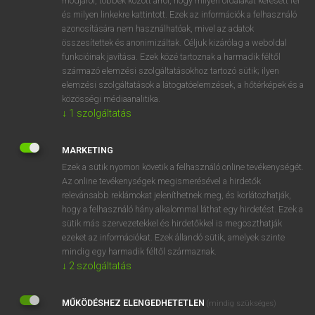
módjáról, többek között arról, hogy milyen oldalakat keresett fel
és milyen linkekre kattintott. Ezek az információk a felhasználó
VAN ELŐFIZETÉSED?
azonosítására nem használhatóak, mivel az adatok
összesítettek és anonimizáltak. Céljuk kizárólag a weboldal
Van előfizetésem a teljes szócikk megtekintéséhez.
funkcióinak javítása. Ezek közé tartoznak a harmadik féltől
származó elemzési szolgáltatásokhoz tartozó sütik; ilyen
BELÉPÉS
elemzési szolgáltatások a látogatóelemzések, a hőtérképek és a
közösségi médiaanalitika.
↓
1
szolgáltatás
MARKETING
Ezek a sütik nyomon követik a felhasználó online tevékenységét.
Az online tevékenységek megismerésével a hirdetők
NINCS ELŐFIZETÉSED?
relevánsabb reklámokat jeleníthetnek meg, és korlátozhatják,
Nincs regisztrációm és előfizetésem. A szótár 2 órás,
hogy a felhasználó hány alkalommal láthat egy hirdetést. Ezek a
díjmentes próbaverziójának elindításához regisztrálok és
sütik más szervezetekkel és hirdetőkkel is megoszthatják
belépek
.
ezeket az információkat. Ezek állandó sütik, amelyek szinte
mindig egy harmadik féltől származnak.
↓
2
szolgáltatás
REGISZTRÁCIÓ
MŰKÖDÉSHEZ ELENGEDHETETLEN
(mindig szükséges)