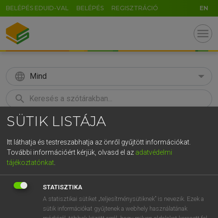
BELÉPÉS EDUID-VAL
BELÉPÉS
REGISZTRÁCIÓ
EN
menu
language
Mind
search
SÜTIK LISTÁJA
GR
KERESÉS
5
6
7
8
9
ö
ü
ó
Itt láthatja és testreszabhatja az önről gyűjtött információkat.
További információért kérjük, olvasd el az
adatvédelmi
r
t
z
u
i
o
p
ő
ú
LÁZÁR A. PÉTER, VARGA GYÖRGY
tájékoztatónkat
.
Angol−magyar egyetemes nagyszótár
g
h
j
k
l
é
á
ű
Ω
STATISZTIKA
v
b
n
m
,
.
-
AltGr
A statisztikai sütiket „teljesítménysütiknek” is nevezik. Ezek a
sütik információkat gyűjtenek a webhely használatának