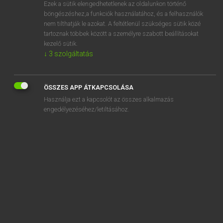
Ezek a sütik elengedhetetlenek az oldalunkon történő
böngészéshez,a funkciók használatához, és a felhasználók
nem tilthatják le azokat. A feltétlenül szükséges sütik közé
Lázár A. Péter, Varga György
tartoznak többek között a személyre szabott beállításokat
ANGOL−MAGYAR EGYETEMES NAGYSZÓTÁR
kezelő sütik.
↓
3
szolgáltatás
Kapcsolódó anyagok
astounding
ÖSSZES APP ÁTKAPCSOLÁSA
astr.
Használja ezt a kapcsolót az összes alkalmazás
astragalus
engedélyezéséhez/letiltásához.
astrakhan
astral
astral body
astral journey
astral plane
astral projection