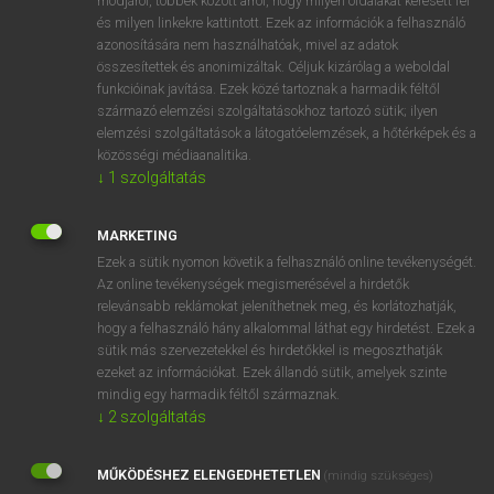
módjáról, többek között arról, hogy milyen oldalakat keresett fel
és milyen linkekre kattintott. Ezek az információk a felhasználó
VAN ELŐFIZETÉSED?
azonosítására nem használhatóak, mivel az adatok
összesítettek és anonimizáltak. Céljuk kizárólag a weboldal
Van előfizetésem a teljes szócikk megtekintéséhez.
funkcióinak javítása. Ezek közé tartoznak a harmadik féltől
származó elemzési szolgáltatásokhoz tartozó sütik; ilyen
BELÉPÉS
elemzési szolgáltatások a látogatóelemzések, a hőtérképek és a
közösségi médiaanalitika.
↓
1
szolgáltatás
MARKETING
Ezek a sütik nyomon követik a felhasználó online tevékenységét.
Az online tevékenységek megismerésével a hirdetők
NINCS ELŐFIZETÉSED?
relevánsabb reklámokat jeleníthetnek meg, és korlátozhatják,
Nincs regisztrációm és előfizetésem. A szótár 2 órás,
hogy a felhasználó hány alkalommal láthat egy hirdetést. Ezek a
díjmentes próbaverziójának elindításához regisztrálok és
sütik más szervezetekkel és hirdetőkkel is megoszthatják
belépek
.
ezeket az információkat. Ezek állandó sütik, amelyek szinte
mindig egy harmadik féltől származnak.
↓
2
szolgáltatás
REGISZTRÁCIÓ
MŰKÖDÉSHEZ ELENGEDHETETLEN
(mindig szükséges)