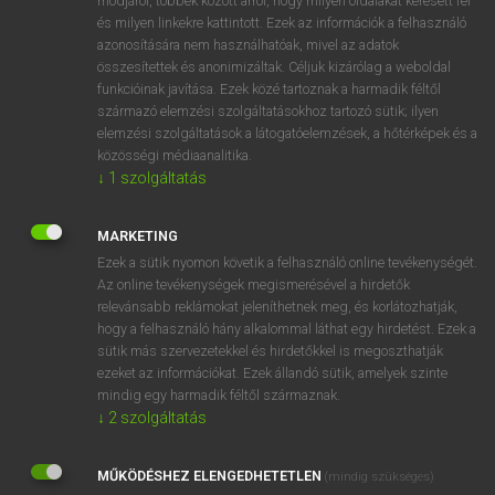
módjáról, többek között arról, hogy milyen oldalakat keresett fel
és milyen linkekre kattintott. Ezek az információk a felhasználó
VAN ELŐFIZETÉSED?
azonosítására nem használhatóak, mivel az adatok
összesítettek és anonimizáltak. Céljuk kizárólag a weboldal
Van előfizetésem a teljes szócikk megtekintéséhez.
funkcióinak javítása. Ezek közé tartoznak a harmadik féltől
származó elemzési szolgáltatásokhoz tartozó sütik; ilyen
BELÉPÉS
elemzési szolgáltatások a látogatóelemzések, a hőtérképek és a
közösségi médiaanalitika.
↓
1
szolgáltatás
MARKETING
Ezek a sütik nyomon követik a felhasználó online tevékenységét.
Az online tevékenységek megismerésével a hirdetők
NINCS ELŐFIZETÉSED?
relevánsabb reklámokat jeleníthetnek meg, és korlátozhatják,
Nincs regisztrációm és előfizetésem. A szótár 2 órás,
hogy a felhasználó hány alkalommal láthat egy hirdetést. Ezek a
díjmentes próbaverziójának elindításához regisztrálok és
sütik más szervezetekkel és hirdetőkkel is megoszthatják
belépek
.
ezeket az információkat. Ezek állandó sütik, amelyek szinte
mindig egy harmadik féltől származnak.
↓
2
szolgáltatás
REGISZTRÁCIÓ
MŰKÖDÉSHEZ ELENGEDHETETLEN
(mindig szükséges)