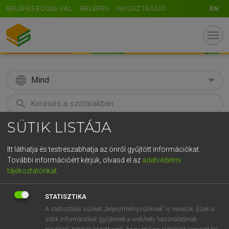
BELÉPÉS EDUID-VAL
BELÉPÉS
REGISZTRÁCIÓ
EN
menu
language
Mind
search
SÜTIK LISTÁJA
GR
KERESÉS
5
6
7
8
9
ö
ü
ó
Itt láthatja és testreszabhatja az önről gyűjtött információkat.
További információért kérjük, olvasd el az
adatvédelmi
r
t
z
u
i
o
p
ő
ú
LÁZÁR A. PÉTER, VARGA GYÖRGY
tájékoztatónkat
.
Angol−magyar egyetemes nagyszótár
g
h
j
k
l
é
á
ű
Ω
STATISZTIKA
v
b
n
m
,
.
-
AltGr
A statisztikai sütiket „teljesítménysütiknek” is nevezik. Ezek a
sütik információkat gyűjtenek a webhely használatának