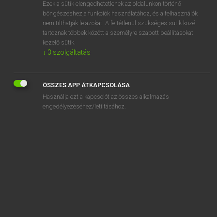
Ezek a sütik elengedhetetlenek az oldalunkon történő
böngészéshez,a funkciók használatához, és a felhasználók
nem tilthatják le azokat. A feltétlenül szükséges sütik közé
Lázár A. Péter, Varga György
tartoznak többek között a személyre szabott beállításokat
ANGOL−MAGYAR EGYETEMES NAGYSZÓTÁR
kezelő sütik.
↓
3
szolgáltatás
Kapcsolódó anyagok
in-person
ÖSSZES APP ÁTKAPCSOLÁSA
in-process
Használja ezt a kapcsolót az összes alkalmazás
in propria persona
engedélyezéséhez/letiltásához.
input
input buffer
input device
input file
input line
input stream