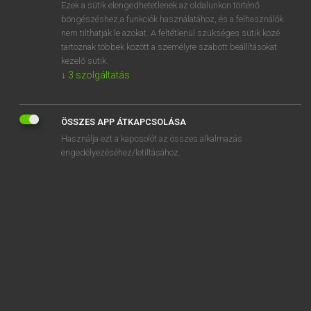
Ezek a sütik elengedhetetlenek az oldalunkon történő
böngészéshez,a funkciók használatához, és a felhasználók
nem tilthatják le azokat. A feltétlenül szükséges sütik közé
Lázár A. Péter, Varga György
tartoznak többek között a személyre szabott beállításokat
ANGOL−MAGYAR EGYETEMES NAGYSZÓTÁR
kezelő sütik.
↓
3
szolgáltatás
Kapcsolódó anyagok
indelicacy
ÖSSZES APP ÁTKAPCSOLÁSA
indelicate
Használja ezt a kapcsolót az összes alkalmazás
indemnification
engedélyezéséhez/letiltásához.
indemnify
indemnitor
indemnity
indent
indentation
indented