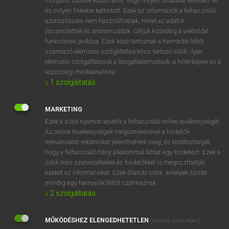
módjáról, többek között arról, hogy milyen oldalakat keresett fel
és milyen linkekre kattintott. Ezek az információk a felhasználó
VAN ELŐFIZETÉSED?
azonosítására nem használhatóak, mivel az adatok
összesítettek és anonimizáltak. Céljuk kizárólag a weboldal
Van előfizetésem a teljes szócikk megtekintéséhez.
funkcióinak javítása. Ezek közé tartoznak a harmadik féltől
származó elemzési szolgáltatásokhoz tartozó sütik; ilyen
BELÉPÉS
elemzési szolgáltatások a látogatóelemzések, a hőtérképek és a
közösségi médiaanalitika.
↓
1
szolgáltatás
MARKETING
Ezek a sütik nyomon követik a felhasználó online tevékenységét.
Az online tevékenységek megismerésével a hirdetők
NINCS ELŐFIZETÉSED?
relevánsabb reklámokat jeleníthetnek meg, és korlátozhatják,
Nincs regisztrációm és előfizetésem. A szótár 2 órás,
hogy a felhasználó hány alkalommal láthat egy hirdetést. Ezek a
díjmentes próbaverziójának elindításához regisztrálok és
sütik más szervezetekkel és hirdetőkkel is megoszthatják
belépek
.
ezeket az információkat. Ezek állandó sütik, amelyek szinte
mindig egy harmadik féltől származnak.
↓
2
szolgáltatás
REGISZTRÁCIÓ
MŰKÖDÉSHEZ ELENGEDHETETLEN
(mindig szükséges)