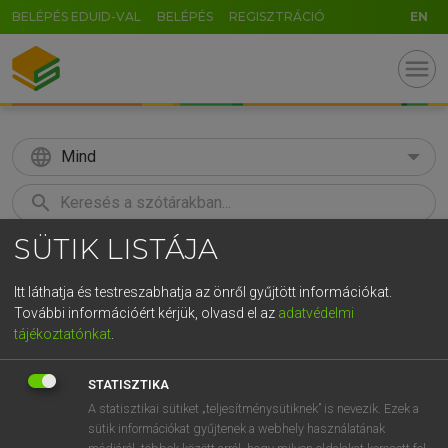
BELÉPÉS EDUID-VAL
BELÉPÉS
REGISZTRÁCIÓ
EN
menu
language
Mind
search
SÜTIK LISTÁJA
GR
KERESÉS
5
6
7
8
9
ö
ü
ó
Itt láthatja és testreszabhatja az önről gyűjtött információkat.
További információért kérjük, olvasd el az
adatvédelmi
r
t
z
u
i
o
p
ő
ú
LÁZÁR A. PÉTER, VARGA GYÖRGY
tájékoztatónkat
.
Angol−magyar egyetemes nagyszótár
g
h
j
k
l
é
á
ű
Ω
STATISZTIKA
v
b
n
m
,
.
-
AltGr
A statisztikai sütiket „teljesítménysütiknek” is nevezik. Ezek a
sütik információkat gyűjtenek a webhely használatának