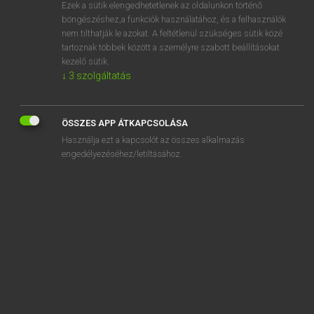
Ezek a sütik elengedhetetlenek az oldalunkon történő
böngészéshez,a funkciók használatához, és a felhasználók
nem tilthatják le azokat. A feltétlenül szükséges sütik közé
Lázár A. Péter, Varga György
tartoznak többek között a személyre szabott beállításokat
ANGOL−MAGYAR EGYETEMES NAGYSZÓTÁR
kezelő sütik.
↓
3
szolgáltatás
Kapcsolódó anyagok
incremental compile
ÖSSZES APP ÁTKAPCSOLÁSA
incriminate
Használja ezt a kapcsolót az összes alkalmazás
incriminating
engedélyezéséhez/letiltásához.
incrustation
incubate
incubation
incubational
incubation period
incubator