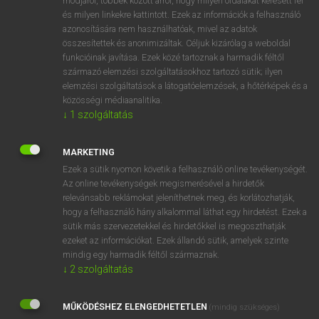
módjáról, többek között arról, hogy milyen oldalakat keresett fel
és milyen linkekre kattintott. Ezek az információk a felhasználó
VAN ELŐFIZETÉSED?
azonosítására nem használhatóak, mivel az adatok
összesítettek és anonimizáltak. Céljuk kizárólag a weboldal
Van előfizetésem a teljes szócikk megtekintéséhez.
funkcióinak javítása. Ezek közé tartoznak a harmadik féltől
származó elemzési szolgáltatásokhoz tartozó sütik; ilyen
BELÉPÉS
elemzési szolgáltatások a látogatóelemzések, a hőtérképek és a
közösségi médiaanalitika.
↓
1
szolgáltatás
MARKETING
Ezek a sütik nyomon követik a felhasználó online tevékenységét.
Az online tevékenységek megismerésével a hirdetők
NINCS ELŐFIZETÉSED?
relevánsabb reklámokat jeleníthetnek meg, és korlátozhatják,
Nincs regisztrációm és előfizetésem. A szótár 2 órás,
hogy a felhasználó hány alkalommal láthat egy hirdetést. Ezek a
díjmentes próbaverziójának elindításához regisztrálok és
sütik más szervezetekkel és hirdetőkkel is megoszthatják
belépek
.
ezeket az információkat. Ezek állandó sütik, amelyek szinte
mindig egy harmadik féltől származnak.
↓
2
szolgáltatás
REGISZTRÁCIÓ
MŰKÖDÉSHEZ ELENGEDHETETLEN
(mindig szükséges)