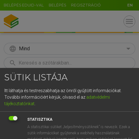
BELÉPÉS EDUID-VAL
BELÉPÉS
REGISZTRÁCIÓ
EN
menu
language
Mind
search
SÜTIK LISTÁJA
GR
KERESÉS
5
6
7
8
9
ö
ü
ó
Itt láthatja és testreszabhatja az önről gyűjtött információkat.
További információért kérjük, olvasd el az
adatvédelmi
r
t
z
u
i
o
p
ő
ú
LÁZÁR A. PÉTER, VARGA GYÖRGY
tájékoztatónkat
.
Angol−magyar egyetemes nagyszótár
g
h
j
k
l
é
á
ű
Ω
STATISZTIKA
v
b
n
m
,
.
-
AltGr
A statisztikai sütiket „teljesítménysütiknek” is nevezik. Ezek a
sütik információkat gyűjtenek a webhely használatának