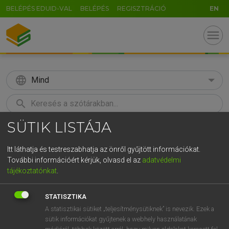
BELÉPÉS EDUID-VAL
BELÉPÉS
REGISZTRÁCIÓ
EN
menu
language
Mind
search
SÜTIK LISTÁJA
GR
KERESÉS
5
6
7
8
9
ö
ü
ó
Itt láthatja és testreszabhatja az önről gyűjtött információkat.
További információért kérjük, olvasd el az
adatvédelmi
r
t
z
u
i
o
p
ő
ú
LÁZÁR A. PÉTER, VARGA GYÖRGY
tájékoztatónkat
.
Angol−magyar egyetemes nagyszótár
g
h
j
k
l
é
á
ű
Ω
STATISZTIKA
v
b
n
m
,
.
-
AltGr
A statisztikai sütiket „teljesítménysütiknek” is nevezik. Ezek a
sütik információkat gyűjtenek a webhely használatának