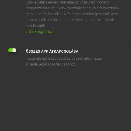
Ezek a sütik elengedhetetlenek az oldalunkon történő
böngészéshez,a funkciók használatához, és a felhasználók
nem tilthatják le azokat. A feltétlenül szükséges sütik közé
Lázár A. Péter, Varga György
tartoznak többek között a személyre szabott beállításokat
ANGOL−MAGYAR EGYETEMES NAGYSZÓTÁR
kezelő sütik.
↓
3
szolgáltatás
Kapcsolódó anyagok
inactivation
ÖSSZES APP ÁTKAPCSOLÁSA
inactive
Használja ezt a kapcsolót az összes alkalmazás
inactively
engedélyezéséhez/letiltásához.
inactivity
inadequacy
inadequate
inadequately
inadmissibility
inadmissible