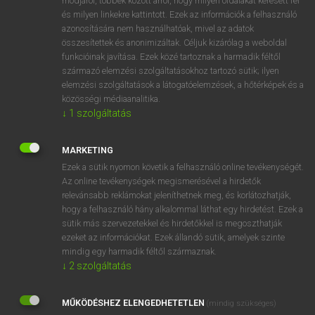
módjáról, többek között arról, hogy milyen oldalakat keresett fel
és milyen linkekre kattintott. Ezek az információk a felhasználó
VAN ELŐFIZETÉSED?
azonosítására nem használhatóak, mivel az adatok
összesítettek és anonimizáltak. Céljuk kizárólag a weboldal
Van előfizetésem a teljes szócikk megtekintéséhez.
funkcióinak javítása. Ezek közé tartoznak a harmadik féltől
származó elemzési szolgáltatásokhoz tartozó sütik; ilyen
BELÉPÉS
elemzési szolgáltatások a látogatóelemzések, a hőtérképek és a
közösségi médiaanalitika.
↓
1
szolgáltatás
MARKETING
Ezek a sütik nyomon követik a felhasználó online tevékenységét.
Az online tevékenységek megismerésével a hirdetők
NINCS ELŐFIZETÉSED?
relevánsabb reklámokat jeleníthetnek meg, és korlátozhatják,
Nincs regisztrációm és előfizetésem. A szótár 2 órás,
hogy a felhasználó hány alkalommal láthat egy hirdetést. Ezek a
díjmentes próbaverziójának elindításához regisztrálok és
sütik más szervezetekkel és hirdetőkkel is megoszthatják
belépek
.
ezeket az információkat. Ezek állandó sütik, amelyek szinte
mindig egy harmadik féltől származnak.
↓
2
szolgáltatás
REGISZTRÁCIÓ
MŰKÖDÉSHEZ ELENGEDHETETLEN
(mindig szükséges)