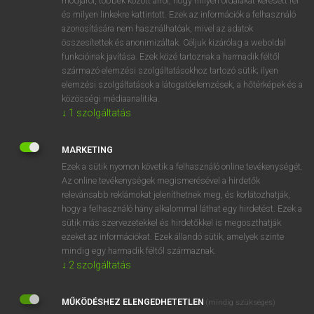
módjáról, többek között arról, hogy milyen oldalakat keresett fel
és milyen linkekre kattintott. Ezek az információk a felhasználó
VAN ELŐFIZETÉSED?
azonosítására nem használhatóak, mivel az adatok
összesítettek és anonimizáltak. Céljuk kizárólag a weboldal
Van előfizetésem a teljes szócikk megtekintéséhez.
funkcióinak javítása. Ezek közé tartoznak a harmadik féltől
származó elemzési szolgáltatásokhoz tartozó sütik; ilyen
BELÉPÉS
elemzési szolgáltatások a látogatóelemzések, a hőtérképek és a
közösségi médiaanalitika.
↓
1
szolgáltatás
MARKETING
Ezek a sütik nyomon követik a felhasználó online tevékenységét.
Az online tevékenységek megismerésével a hirdetők
NINCS ELŐFIZETÉSED?
relevánsabb reklámokat jeleníthetnek meg, és korlátozhatják,
Nincs regisztrációm és előfizetésem. A szótár 2 órás,
hogy a felhasználó hány alkalommal láthat egy hirdetést. Ezek a
díjmentes próbaverziójának elindításához regisztrálok és
sütik más szervezetekkel és hirdetőkkel is megoszthatják
belépek
.
ezeket az információkat. Ezek állandó sütik, amelyek szinte
mindig egy harmadik féltől származnak.
↓
2
szolgáltatás
REGISZTRÁCIÓ
MŰKÖDÉSHEZ ELENGEDHETETLEN
(mindig szükséges)