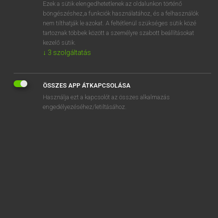
Ezek a sütik elengedhetetlenek az oldalunkon történő
böngészéshez,a funkciók használatához, és a felhasználók
nem tilthatják le azokat. A feltétlenül szükséges sütik közé
Lázár A. Péter, Varga György
tartoznak többek között a személyre szabott beállításokat
ANGOL−MAGYAR EGYETEMES NAGYSZÓTÁR
kezelő sütik.
↓
3
szolgáltatás
Kapcsolódó anyagok
imaging
ÖSSZES APP ÁTKAPCSOLÁSA
imago
Használja ezt a kapcsolót az összes alkalmazás
imagology
engedélyezéséhez/letiltásához.
imam
IMAP
imaret
IMAX
IMAX cinema
imbalance