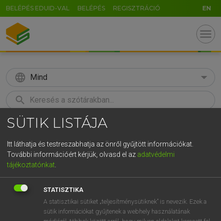
BELÉPÉS EDUID-VAL
BELÉPÉS
REGISZTRÁCIÓ
EN
menu
language
Mind
search
SÜTIK LISTÁJA
GR
KERESÉS
5
6
7
8
9
ö
ü
ó
Itt láthatja és testreszabhatja az önről gyűjtött információkat.
További információért kérjük, olvasd el az
adatvédelmi
r
t
z
u
i
o
p
ő
ú
LÁZÁR A. PÉTER, VARGA GYÖRGY
tájékoztatónkat
.
Angol−magyar egyetemes nagyszótár
g
h
j
k
l
é
á
ű
Ω
STATISZTIKA
v
b
n
m
,
.
-
AltGr
A statisztikai sütiket „teljesítménysütiknek” is nevezik. Ezek a
sütik információkat gyűjtenek a webhely használatának