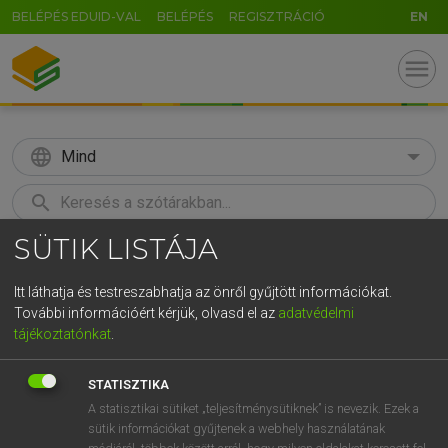
BELÉPÉS EDUID-VAL
BELÉPÉS
REGISZTRÁCIÓ
EN
menu
language
Mind
search
SÜTIK LISTÁJA
GR
KERESÉS
5
6
7
8
9
ö
ü
ó
Itt láthatja és testreszabhatja az önről gyűjtött információkat.
További információért kérjük, olvasd el az
adatvédelmi
r
t
z
u
i
o
p
ő
ú
LÁZÁR A. PÉTER, VARGA GYÖRGY
tájékoztatónkat
.
Angol−magyar egyetemes nagyszótár
g
h
j
k
l
é
á
ű
Ω
STATISZTIKA
v
b
n
m
,
.
-
AltGr
A statisztikai sütiket „teljesítménysütiknek” is nevezik. Ezek a
sütik információkat gyűjtenek a webhely használatának