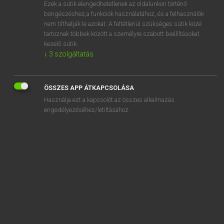
Ezek a sütik elengedhetetlenek az oldalunkon történő
böngészéshez,a funkciók használatához, és a felhasználók
nem tilthatják le azokat. A feltétlenül szükséges sütik közé
Lázár A. Péter, Varga György
tartoznak többek között a személyre szabott beállításokat
ANGOL−MAGYAR EGYETEMES NAGYSZÓTÁR
kezelő sütik.
↓
3
szolgáltatás
Kapcsolódó anyagok
horned
ÖSSZES APP ÁTKAPCSOLÁSA
horned lizard
Használja ezt a kapcsolót az összes alkalmazás
horned owl
engedélyezéséhez/letiltásához.
horned rattlesnake
horner
hornet
hornet's nest
hornet spray
hornification