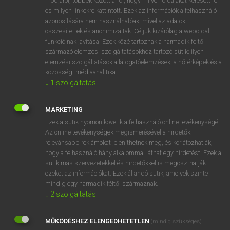
módjáról, többek között arról, hogy milyen oldalakat keresett fel
és milyen linkekre kattintott. Ezek az információk a felhasználó
VAN ELŐFIZETÉSED?
azonosítására nem használhatóak, mivel az adatok
összesítettek és anonimizáltak. Céljuk kizárólag a weboldal
Van előfizetésem a teljes szócikk megtekintéséhez.
funkcióinak javítása. Ezek közé tartoznak a harmadik féltől
származó elemzési szolgáltatásokhoz tartozó sütik; ilyen
BELÉPÉS
elemzési szolgáltatások a látogatóelemzések, a hőtérképek és a
közösségi médiaanalitika.
↓
1
szolgáltatás
MARKETING
Ezek a sütik nyomon követik a felhasználó online tevékenységét.
Az online tevékenységek megismerésével a hirdetők
NINCS ELŐFIZETÉSED?
relevánsabb reklámokat jeleníthetnek meg, és korlátozhatják,
Nincs regisztrációm és előfizetésem. A szótár 2 órás,
hogy a felhasználó hány alkalommal láthat egy hirdetést. Ezek a
díjmentes próbaverziójának elindításához regisztrálok és
sütik más szervezetekkel és hirdetőkkel is megoszthatják
belépek
.
ezeket az információkat. Ezek állandó sütik, amelyek szinte
mindig egy harmadik féltől származnak.
↓
2
szolgáltatás
REGISZTRÁCIÓ
MŰKÖDÉSHEZ ELENGEDHETETLEN
(mindig szükséges)