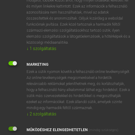
módjáról, többek között arról, hogy milyen oldalakat keresett fel
és milyen linkekre kattintott. Ezek az információk a felhasználó
VAN ELŐFIZETÉSED?
azonosítására nem használhatóak, mivel az adatok
összesítettek és anonimizáltak. Céljuk kizárólag a weboldal
Van előfizetésem a teljes szócikk megtekintéséhez.
funkcióinak javítása. Ezek közé tartoznak a harmadik féltől
származó elemzési szolgáltatásokhoz tartozó sütik; ilyen
BELÉPÉS
elemzési szolgáltatások a látogatóelemzések, a hőtérképek és a
közösségi médiaanalitika.
↓
1
szolgáltatás
MARKETING
Ezek a sütik nyomon követik a felhasználó online tevékenységét.
Az online tevékenységek megismerésével a hirdetők
NINCS ELŐFIZETÉSED?
relevánsabb reklámokat jeleníthetnek meg, és korlátozhatják,
Nincs regisztrációm és előfizetésem. A szótár 2 órás,
hogy a felhasználó hány alkalommal láthat egy hirdetést. Ezek a
díjmentes próbaverziójának elindításához regisztrálok és
sütik más szervezetekkel és hirdetőkkel is megoszthatják
belépek
.
ezeket az információkat. Ezek állandó sütik, amelyek szinte
mindig egy harmadik féltől származnak.
↓
2
szolgáltatás
REGISZTRÁCIÓ
MŰKÖDÉSHEZ ELENGEDHETETLEN
(mindig szükséges)