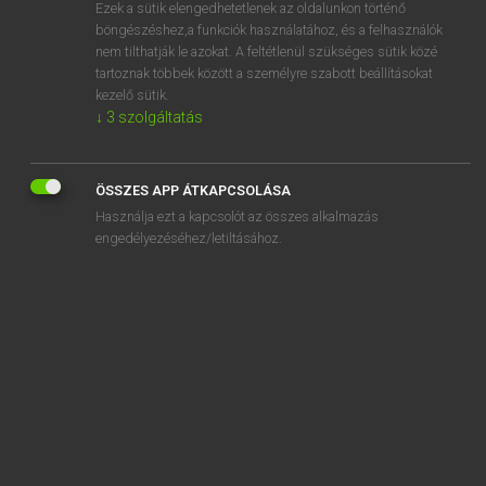
Ezek a sütik elengedhetetlenek az oldalunkon történő
böngészéshez,a funkciók használatához, és a felhasználók
nem tilthatják le azokat. A feltétlenül szükséges sütik közé
Lázár A. Péter, Varga György
tartoznak többek között a személyre szabott beállításokat
ANGOL−MAGYAR EGYETEMES NAGYSZÓTÁR
kezelő sütik.
↓
3
szolgáltatás
Kapcsolódó anyagok
heel lift
ÖSSZES APP ÁTKAPCSOLÁSA
heel of the hand
Használja ezt a kapcsolót az összes alkalmazás
heel over
engedélyezéséhez/letiltásához.
heelplate
heelpost
heels
heeltap
heely
heft