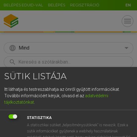
BELÉPÉS EDUID-VAL
BELÉPÉS
REGISZTRÁCIÓ
EN
menu
language
Mind
search
SÜTIK LISTÁJA
GR
KERESÉS
5
6
7
8
9
ö
ü
ó
Itt láthatja és testreszabhatja az önről gyűjtött információkat.
További információért kérjük, olvasd el az
adatvédelmi
r
t
z
u
i
o
p
ő
ú
LÁZÁR A. PÉTER, VARGA GYÖRGY
tájékoztatónkat
.
Angol−magyar egyetemes nagyszótár
g
h
j
k
l
é
á
ű
Ω
STATISZTIKA
v
b
n
m
,
.
-
AltGr
A statisztikai sütiket „teljesítménysütiknek” is nevezik. Ezek a
sütik információkat gyűjtenek a webhely használatának