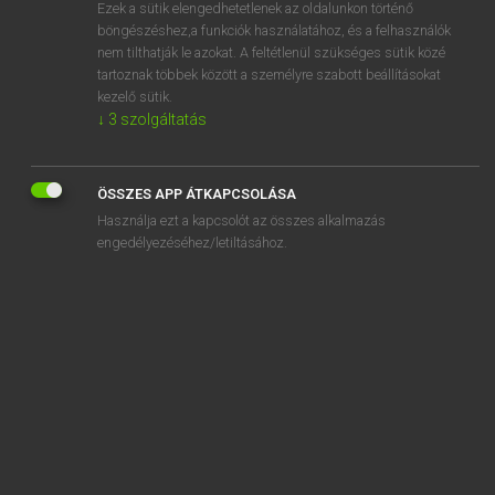
Ezek a sütik elengedhetetlenek az oldalunkon történő
böngészéshez,a funkciók használatához, és a felhasználók
nem tilthatják le azokat. A feltétlenül szükséges sütik közé
Lázár A. Péter, Varga György
tartoznak többek között a személyre szabott beállításokat
ANGOL−MAGYAR EGYETEMES NAGYSZÓTÁR
kezelő sütik.
↓
3
szolgáltatás
Kapcsolódó anyagok
array element
ÖSSZES APP ÁTKAPCSOLÁSA
array processor
Használja ezt a kapcsolót az összes alkalmazás
arrears
engedélyezéséhez/letiltásához.
arrest
arrested
arrestee
arrester
arrester wire
arresting