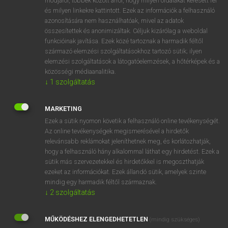
módjáról, többek között arról, hogy milyen oldalakat keresett fel
és milyen linkekre kattintott. Ezek az információk a felhasználó
VAN ELŐFIZETÉSED?
azonosítására nem használhatóak, mivel az adatok
összesítettek és anonimizáltak. Céljuk kizárólag a weboldal
Van előfizetésem a teljes szócikk megtekintéséhez.
funkcióinak javítása. Ezek közé tartoznak a harmadik féltől
származó elemzési szolgáltatásokhoz tartozó sütik; ilyen
BELÉPÉS
elemzési szolgáltatások a látogatóelemzések, a hőtérképek és a
közösségi médiaanalitika.
↓
1
szolgáltatás
MARKETING
Ezek a sütik nyomon követik a felhasználó online tevékenységét.
Az online tevékenységek megismerésével a hirdetők
NINCS ELŐFIZETÉSED?
relevánsabb reklámokat jeleníthetnek meg, és korlátozhatják,
Nincs regisztrációm és előfizetésem. A szótár 2 órás,
hogy a felhasználó hány alkalommal láthat egy hirdetést. Ezek a
díjmentes próbaverziójának elindításához regisztrálok és
sütik más szervezetekkel és hirdetőkkel is megoszthatják
belépek
.
ezeket az információkat. Ezek állandó sütik, amelyek szinte
mindig egy harmadik féltől származnak.
↓
2
szolgáltatás
REGISZTRÁCIÓ
MŰKÖDÉSHEZ ELENGEDHETETLEN
(mindig szükséges)