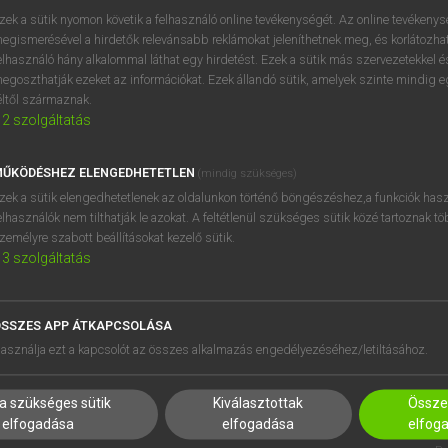
próbaverziójának elindítás
zek a sütik nyomon követik a felhasználó online tevékenységét. Az online tevékeny
BELÉPÉS
regisztrálok és
belépek
.
egismerésével a hirdetők relevánsabb reklámokat jeleníthetnek meg, és korlátozhat
elhasználó hány alkalommal láthat egy hirdetést. Ezek a sütik más szervezetekkel és
egoszthatják ezeket az információkat. Ezek állandó sütik, amelyek szinte mindig 
REGISZTRÁCIÓ
éltől származnak.
2
szolgáltatás
ŰKÖDÉSHEZ ELENGEDHETETLEN
(mindig szükséges)
zek a sütik elengedhetetlenek az oldalunkon történő böngészéshez,a funkciók hasz
elhasználók nem tilthatják le azokat. A feltétlenül szükséges sütik közé tartoznak t
zemélyre szabott beállításokat kezelő sütik.
3
szolgáltatás
SSZES APP ÁTKAPCSOLÁSA
HASZNÁLÓKNAK
SÚGÓ
asználja ezt a kapcsolót az összes alkalmazás engedélyezéséhez/letiltásához.
K
RÓLUNK
NTÉZMÉNYEKNEK
ELÉRHETŐSÉG
a szükséges sütik
Kiválasztottak
Összes
MEGOLDÁSOK
SÜTI BEÁLLÍTÁSOK
elfogadása
elfogadása
elfog