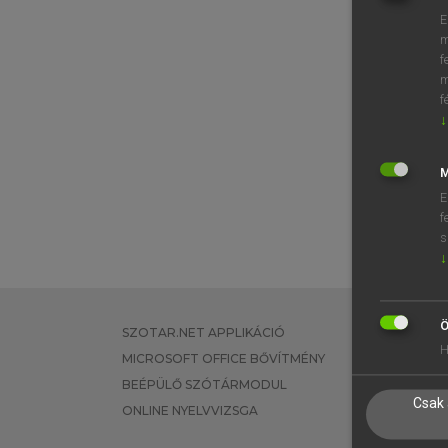
E
m
f
m
f
↓
M
E
f
s
↓
Ö
SZOTAR.NET APPLIKÁCIÓ
EGYÉNI FEL
H
MICROSOFT OFFICE BŐVÍTMÉNY
TANULÓKNA
BEÉPÜLŐ SZÓTÁRMODUL
OKTATÁSI I
Csak 
ONLINE NYELVVIZSGA
VÁLLALATI 