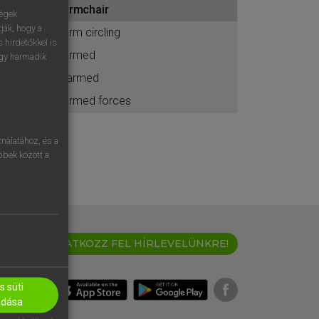
armchair
ához
ségek
ják, hogy a
arm circling
 hirdetőkkel is
armed
egy harmadik
-armed
armed forces
nálatához, és a
öbbek között a
IRATKOZZ FEL HÍRLEVELÜNKRE!
 süti
adása