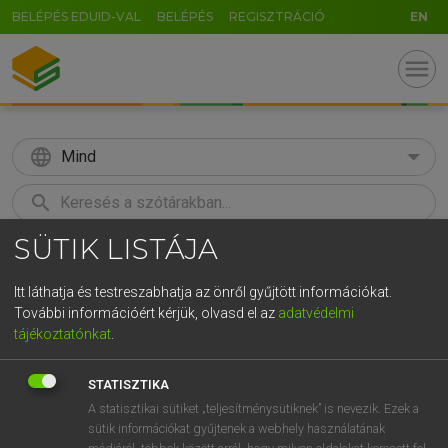
BELÉPÉS EDUID-VAL
BELÉPÉS
REGISZTRÁCIÓ
EN
menu
language
Mind
search
SÜTIK LISTÁJA
GR
KERESÉS
5
6
7
8
9
ö
ü
ó
Itt láthatja és testreszabhatja az önről gyűjtött információkat.
További információért kérjük, olvasd el az
adatvédelmi
r
t
z
u
i
o
p
ő
ú
LÁZÁR A. PÉTER, VARGA GYÖRGY
tájékoztatónkat
.
Angol−magyar egyetemes nagyszótár
g
h
j
k
l
é
á
ű
Ω
STATISZTIKA
v
b
n
m
,
.
-
AltGr
A statisztikai sütiket „teljesítménysütiknek” is nevezik. Ezek a
sütik információkat gyűjtenek a webhely használatának