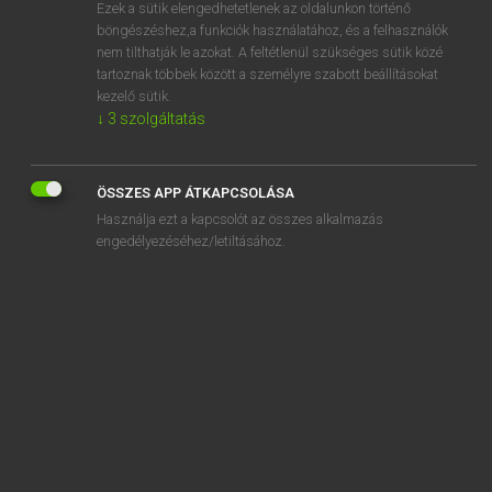
Ezek a sütik elengedhetetlenek az oldalunkon történő
böngészéshez,a funkciók használatához, és a felhasználók
nem tilthatják le azokat. A feltétlenül szükséges sütik közé
Lázár A. Péter, Varga György
tartoznak többek között a személyre szabott beállításokat
ANGOL−MAGYAR EGYETEMES NAGYSZÓTÁR
kezelő sütik.
↓
3
szolgáltatás
Kapcsolódó anyagok
ground floor
ÖSSZES APP ÁTKAPCSOLÁSA
ground fog
Használja ezt a kapcsolót az összes alkalmazás
ground forces
engedélyezéséhez/letiltásához.
ground frost
ground game
ground glass
ground handling
groundhog
Groundhog Day