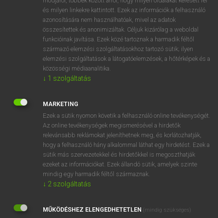
módjáról, többek között arról, hogy milyen oldalakat keresett fel
és milyen linkekre kattintott. Ezek az információk a felhasználó
VAN ELŐFIZETÉSED?
azonosítására nem használhatóak, mivel az adatok
összesítettek és anonimizáltak. Céljuk kizárólag a weboldal
Van előfizetésem a teljes szócikk megtekintéséhez.
funkcióinak javítása. Ezek közé tartoznak a harmadik féltől
származó elemzési szolgáltatásokhoz tartozó sütik; ilyen
BELÉPÉS
elemzési szolgáltatások a látogatóelemzések, a hőtérképek és a
közösségi médiaanalitika.
↓
1
szolgáltatás
MARKETING
Ezek a sütik nyomon követik a felhasználó online tevékenységét.
Az online tevékenységek megismerésével a hirdetők
NINCS ELŐFIZETÉSED?
relevánsabb reklámokat jeleníthetnek meg, és korlátozhatják,
Nincs regisztrációm és előfizetésem. A szótár 2 órás,
hogy a felhasználó hány alkalommal láthat egy hirdetést. Ezek a
díjmentes próbaverziójának elindításához regisztrálok és
sütik más szervezetekkel és hirdetőkkel is megoszthatják
belépek
.
ezeket az információkat. Ezek állandó sütik, amelyek szinte
mindig egy harmadik féltől származnak.
↓
2
szolgáltatás
REGISZTRÁCIÓ
MŰKÖDÉSHEZ ELENGEDHETETLEN
(mindig szükséges)