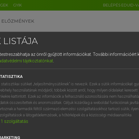
ÉGEK
GYIK
BELÉPÉS EDUID-V
ELŐZMÉNYEK
 LISTÁJA
és testreszabhatja az önről gyűjtött információkat.
További információért k
HU
DE
CN
FR
ES
IT
NL
RU
GR
adatvédelmi tájékoztatónkat
.
 A. PÉTER, VARGA GYÖRGY
1
2
3
4
5
6
7
8
9
ol−magyar egyetemes nagyszótár
TATISZTIKA
q
w
e
r
t
z
u
i
 statisztikai sütiket „teljesítménysütiknek” is nevezik. Ezek a sütik információkat gy
ebhely használatának módjáról, többek között arról, hogy milyen oldalakat keresett 
a
s
d
f
g
h
j
k
l
é
inkekre kattintott. Ezek az információk a felhasználó azonosítására nem használható
datok összesítettek és anonimizáltak. Céljuk kizárólag a weboldal funkcióinak javít
í
y
x
c
v
b
n
m
,
.
artoznak a harmadik féltől származó elemzési szolgáltatásokhoz tartozó sütik; ilye
zolgáltatások a látogatóelemzések, a hőtérképek és a közösségi médiaanalitika.
VAN ELŐFIZETÉSED?
NINCS ELŐFIZETÉSED
1
szolgáltatás
előfizetésem a teljes szócikk
Nincs regisztrációm és előfiz
megtekintéséhez.
A szótár 2 órás, díjmente
MARKETING