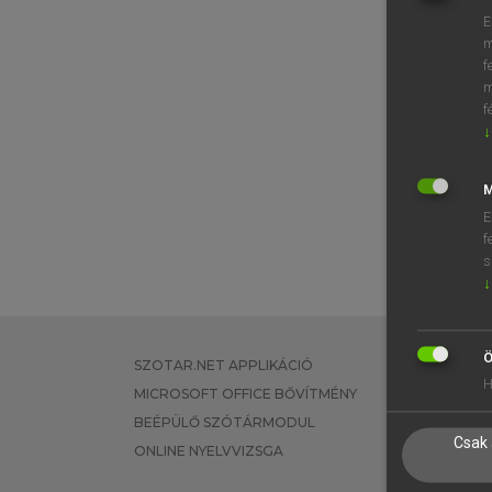
E
m
f
m
f
↓
M
E
f
s
↓
Ö
SZOTAR.NET APPLIKÁCIÓ
EGYÉNI FEL
H
MICROSOFT OFFICE BŐVÍTMÉNY
TANULÓKNA
BEÉPÜLŐ SZÓTÁRMODUL
OKTATÁSI I
Csak 
ONLINE NYELVVIZSGA
VÁLLALATI 