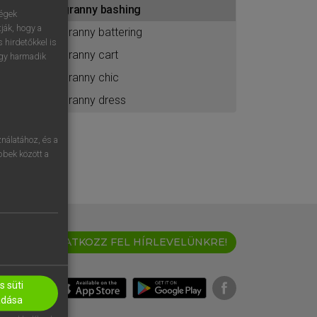
granny bashing
ához
ségek
ják, hogy a
granny battering
 hirdetőkkel is
granny cart
egy harmadik
granny chic
granny dress
nálatához, és a
öbbek között a
IRATKOZZ FEL HÍRLEVELÜNKRE!
 süti
adása