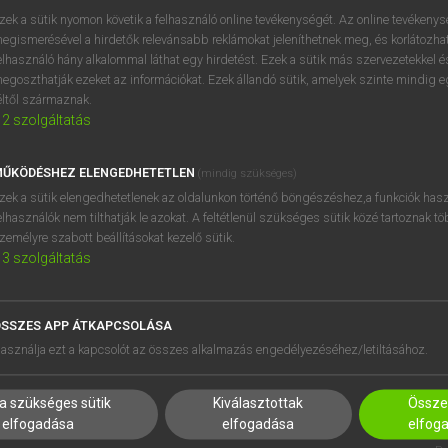
próbaverziójának elindítás
zek a sütik nyomon követik a felhasználó online tevékenységét. Az online tevékeny
BELÉPÉS
regisztrálok és
belépek
.
egismerésével a hirdetők relevánsabb reklámokat jeleníthetnek meg, és korlátozhat
elhasználó hány alkalommal láthat egy hirdetést. Ezek a sütik más szervezetekkel és
egoszthatják ezeket az információkat. Ezek állandó sütik, amelyek szinte mindig 
REGISZTRÁCIÓ
éltől származnak.
2
szolgáltatás
ŰKÖDÉSHEZ ELENGEDHETETLEN
(mindig szükséges)
zek a sütik elengedhetetlenek az oldalunkon történő böngészéshez,a funkciók hasz
elhasználók nem tilthatják le azokat. A feltétlenül szükséges sütik közé tartoznak t
zemélyre szabott beállításokat kezelő sütik.
3
szolgáltatás
SSZES APP ÁTKAPCSOLÁSA
HASZNÁLÓKNAK
SÚGÓ
asználja ezt a kapcsolót az összes alkalmazás engedélyezéséhez/letiltásához.
K
RÓLUNK
NTÉZMÉNYEKNEK
ELÉRHETŐSÉG
a szükséges sütik
Kiválasztottak
Összes
MEGOLDÁSOK
SÜTI BEÁLLÍTÁSOK
elfogadása
elfogadása
elfog