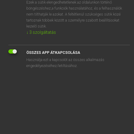
Ezek a sütik elengedhetetlenek az oldalunkon történő
böngészéshez,a funkciók használatához, és a felhasználók
nem tilthatják le azokat. A feltétlenül szükséges sütik közé
Lázár A. Péter, Varga György
tartoznak többek között a személyre szabott beállításokat
ANGOL−MAGYAR EGYETEMES NAGYSZÓTÁR
kezelő sütik.
↓
3
szolgáltatás
Kapcsolódó anyagok
go by
ÖSSZES APP ÁTKAPCSOLÁSA
go-by
Használja ezt a kapcsolót az összes alkalmazás
go-cart
engedélyezéséhez/letiltásához.
god
god-awful
God-botherer
godbrother
godchild
goddam