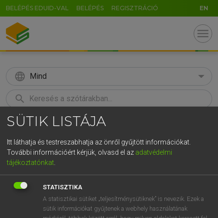
BELÉPÉS EDUID-VAL
BELÉPÉS
REGISZTRÁCIÓ
EN
menu
language
Mind
search
SÜTIK LISTÁJA
GR
KERESÉS
5
6
7
8
9
ö
ü
ó
Itt láthatja és testreszabhatja az önről gyűjtött információkat.
További információért kérjük, olvasd el az
adatvédelmi
r
t
z
u
i
o
p
ő
ú
LÁZÁR A. PÉTER, VARGA GYÖRGY
tájékoztatónkat
.
Angol−magyar egyetemes nagyszótár
g
h
j
k
l
é
á
ű
Ω
STATISZTIKA
v
b
n
m
,
.
-
AltGr
A statisztikai sütiket „teljesítménysütiknek” is nevezik. Ezek a
sütik információkat gyűjtenek a webhely használatának