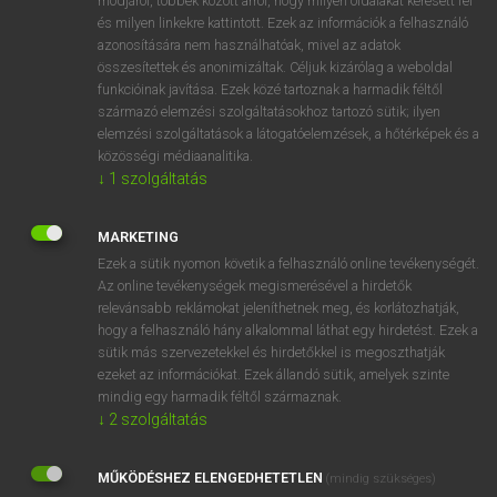
módjáról, többek között arról, hogy milyen oldalakat keresett fel
és milyen linkekre kattintott. Ezek az információk a felhasználó
VAN ELŐFIZETÉSED?
azonosítására nem használhatóak, mivel az adatok
összesítettek és anonimizáltak. Céljuk kizárólag a weboldal
Van előfizetésem a teljes szócikk megtekintéséhez.
funkcióinak javítása. Ezek közé tartoznak a harmadik féltől
származó elemzési szolgáltatásokhoz tartozó sütik; ilyen
BELÉPÉS
elemzési szolgáltatások a látogatóelemzések, a hőtérképek és a
közösségi médiaanalitika.
↓
1
szolgáltatás
MARKETING
Ezek a sütik nyomon követik a felhasználó online tevékenységét.
Az online tevékenységek megismerésével a hirdetők
NINCS ELŐFIZETÉSED?
relevánsabb reklámokat jeleníthetnek meg, és korlátozhatják,
Nincs regisztrációm és előfizetésem. A szótár 2 órás,
hogy a felhasználó hány alkalommal láthat egy hirdetést. Ezek a
díjmentes próbaverziójának elindításához regisztrálok és
sütik más szervezetekkel és hirdetőkkel is megoszthatják
belépek
.
ezeket az információkat. Ezek állandó sütik, amelyek szinte
mindig egy harmadik féltől származnak.
↓
2
szolgáltatás
REGISZTRÁCIÓ
MŰKÖDÉSHEZ ELENGEDHETETLEN
(mindig szükséges)