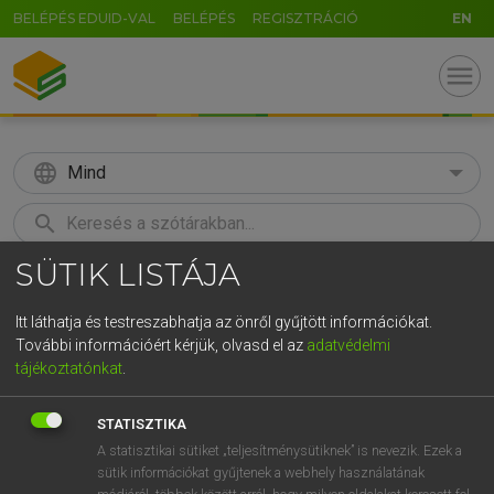
BELÉPÉS EDUID-VAL
BELÉPÉS
REGISZTRÁCIÓ
EN
menu
language
Mind
search
SÜTIK LISTÁJA
GR
KERESÉS
5
6
7
8
9
ö
ü
ó
Itt láthatja és testreszabhatja az önről gyűjtött információkat.
További információért kérjük, olvasd el az
adatvédelmi
r
t
z
u
i
o
p
ő
ú
LÁZÁR A. PÉTER, VARGA GYÖRGY
tájékoztatónkat
.
Angol−magyar egyetemes nagyszótár
g
h
j
k
l
é
á
ű
Ω
STATISZTIKA
v
b
n
m
,
.
-
AltGr
A statisztikai sütiket „teljesítménysütiknek” is nevezik. Ezek a
sütik információkat gyűjtenek a webhely használatának