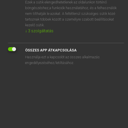
Ezek a sütik elengedhetetlenek az oldalunkon történő
böngészéshez,a funkciók használatához, és a felhasználók
nem tilthatják le azokat. A feltétlenül szükséges sütik közé
Lázár A. Péter, Varga György
tartoznak többek között a személyre szabott beállításokat
ANGOL−MAGYAR EGYETEMES NAGYSZÓTÁR
kezelő sütik.
↓
3
szolgáltatás
Kapcsolódó anyagok
goal-getting
ÖSSZES APP ÁTKAPCSOLÁSA
goalie
Használja ezt a kapcsolót az összes alkalmazás
goal judge
engedélyezéséhez/letiltásához.
goalkeeper
goalkeeper coach
goalkeeper's glove
goalkeeping
goal kick
goalless