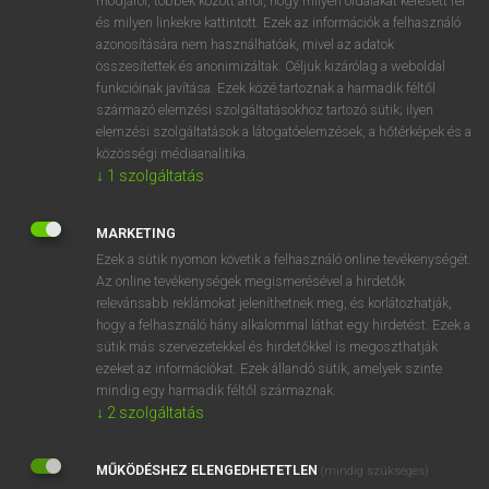
módjáról, többek között arról, hogy milyen oldalakat keresett fel
és milyen linkekre kattintott. Ezek az információk a felhasználó
VAN ELŐFIZETÉSED?
azonosítására nem használhatóak, mivel az adatok
összesítettek és anonimizáltak. Céljuk kizárólag a weboldal
Van előfizetésem a teljes szócikk megtekintéséhez.
funkcióinak javítása. Ezek közé tartoznak a harmadik féltől
származó elemzési szolgáltatásokhoz tartozó sütik; ilyen
BELÉPÉS
elemzési szolgáltatások a látogatóelemzések, a hőtérképek és a
közösségi médiaanalitika.
↓
1
szolgáltatás
MARKETING
Ezek a sütik nyomon követik a felhasználó online tevékenységét.
Az online tevékenységek megismerésével a hirdetők
NINCS ELŐFIZETÉSED?
relevánsabb reklámokat jeleníthetnek meg, és korlátozhatják,
Nincs regisztrációm és előfizetésem. A szótár 2 órás,
hogy a felhasználó hány alkalommal láthat egy hirdetést. Ezek a
díjmentes próbaverziójának elindításához regisztrálok és
sütik más szervezetekkel és hirdetőkkel is megoszthatják
belépek
.
ezeket az információkat. Ezek állandó sütik, amelyek szinte
mindig egy harmadik féltől származnak.
↓
2
szolgáltatás
REGISZTRÁCIÓ
MŰKÖDÉSHEZ ELENGEDHETETLEN
(mindig szükséges)