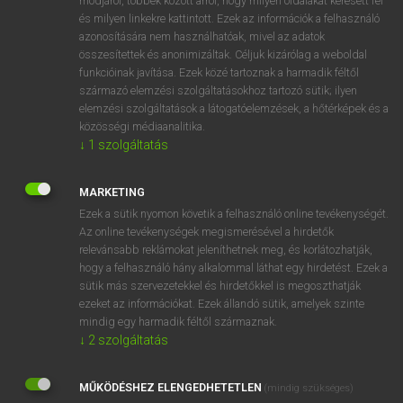
módjáról, többek között arról, hogy milyen oldalakat keresett fel
és milyen linkekre kattintott. Ezek az információk a felhasználó
VAN ELŐFIZETÉSED?
azonosítására nem használhatóak, mivel az adatok
összesítettek és anonimizáltak. Céljuk kizárólag a weboldal
Van előfizetésem a teljes szócikk megtekintéséhez.
funkcióinak javítása. Ezek közé tartoznak a harmadik féltől
származó elemzési szolgáltatásokhoz tartozó sütik; ilyen
BELÉPÉS
elemzési szolgáltatások a látogatóelemzések, a hőtérképek és a
közösségi médiaanalitika.
↓
1
szolgáltatás
MARKETING
Ezek a sütik nyomon követik a felhasználó online tevékenységét.
Az online tevékenységek megismerésével a hirdetők
NINCS ELŐFIZETÉSED?
relevánsabb reklámokat jeleníthetnek meg, és korlátozhatják,
Nincs regisztrációm és előfizetésem. A szótár 2 órás,
hogy a felhasználó hány alkalommal láthat egy hirdetést. Ezek a
díjmentes próbaverziójának elindításához regisztrálok és
sütik más szervezetekkel és hirdetőkkel is megoszthatják
belépek
.
ezeket az információkat. Ezek állandó sütik, amelyek szinte
mindig egy harmadik féltől származnak.
↓
2
szolgáltatás
REGISZTRÁCIÓ
MŰKÖDÉSHEZ ELENGEDHETETLEN
(mindig szükséges)