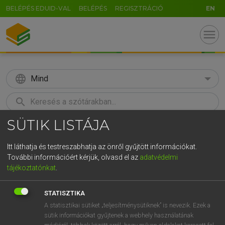
BELÉPÉS EDUID-VAL
BELÉPÉS
REGISZTRÁCIÓ
EN
menu
language
Mind
search
SÜTIK LISTÁJA
GR
KERESÉS
5
6
7
8
9
ö
ü
ó
Itt láthatja és testreszabhatja az önről gyűjtött információkat.
További információért kérjük, olvasd el az
adatvédelmi
r
t
z
u
i
o
p
ő
ú
LÁZÁR A. PÉTER, VARGA GYÖRGY
tájékoztatónkat
.
Angol−magyar egyetemes nagyszótár
g
h
j
k
l
é
á
ű
Ω
STATISZTIKA
v
b
n
m
,
.
-
AltGr
A statisztikai sütiket „teljesítménysütiknek” is nevezik. Ezek a
sütik információkat gyűjtenek a webhely használatának