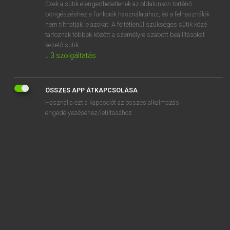
Ezek a sütik elengedhetetlenek az oldalunkon történő
böngészéshez,a funkciók használatához, és a felhasználók
nem tilthatják le azokat. A feltétlenül szükséges sütik közé
Lázár A. Péter, Varga György
tartoznak többek között a személyre szabott beállításokat
ANGOL−MAGYAR EGYETEMES NAGYSZÓTÁR
kezelő sütik.
↓
3
szolgáltatás
Kapcsolódó anyagok
get away
ÖSSZES APP ÁTKAPCSOLÁSA
get back
Használja ezt a kapcsolót az összes alkalmazás
get behind
engedélyezéséhez/letiltásához.
get by
get down
get forward
get-go
get-home-itis
get in