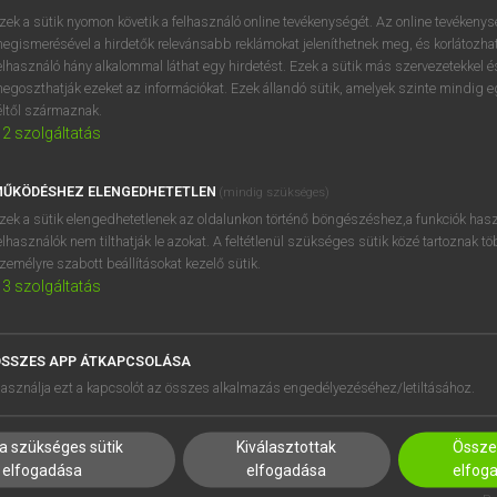
próbaverziójának elindítás
zek a sütik nyomon követik a felhasználó online tevékenységét. Az online tevékeny
BELÉPÉS
regisztrálok és
belépek
.
egismerésével a hirdetők relevánsabb reklámokat jeleníthetnek meg, és korlátozhat
elhasználó hány alkalommal láthat egy hirdetést. Ezek a sütik más szervezetekkel és
egoszthatják ezeket az információkat. Ezek állandó sütik, amelyek szinte mindig 
REGISZTRÁCIÓ
éltől származnak.
2
szolgáltatás
ŰKÖDÉSHEZ ELENGEDHETETLEN
(mindig szükséges)
zek a sütik elengedhetetlenek az oldalunkon történő böngészéshez,a funkciók hasz
elhasználók nem tilthatják le azokat. A feltétlenül szükséges sütik közé tartoznak t
zemélyre szabott beállításokat kezelő sütik.
3
szolgáltatás
SSZES APP ÁTKAPCSOLÁSA
HASZNÁLÓKNAK
SÚGÓ
asználja ezt a kapcsolót az összes alkalmazás engedélyezéséhez/letiltásához.
K
RÓLUNK
NTÉZMÉNYEKNEK
ELÉRHETŐSÉG
a szükséges sütik
Kiválasztottak
Összes
MEGOLDÁSOK
SÜTI BEÁLLÍTÁSOK
elfogadása
elfogadása
elfog