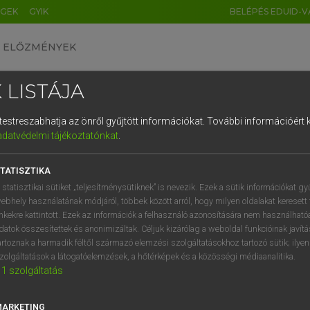
ÉGEK
GYIK
BELÉPÉS EDUID-V
ELŐZMÉNYEK
 LISTÁJA
és testreszabhatja az önről gyűjtött információkat.
További információért k
HU
DE
CN
FR
ES
IT
NL
RU
GR
adatvédelmi tájékoztatónkat
.
 A. PÉTER, VARGA GYÖRGY
1
2
3
4
5
6
7
8
9
ol−magyar egyetemes nagyszótár
TATISZTIKA
q
w
e
r
t
z
u
i
 statisztikai sütiket „teljesítménysütiknek” is nevezik. Ezek a sütik információkat gy
ebhely használatának módjáról, többek között arról, hogy milyen oldalakat keresett 
a
s
d
f
g
h
j
k
l
é
inkekre kattintott. Ezek az információk a felhasználó azonosítására nem használható
datok összesítettek és anonimizáltak. Céljuk kizárólag a weboldal funkcióinak javít
í
y
x
c
v
b
n
m
,
.
artoznak a harmadik féltől származó elemzési szolgáltatásokhoz tartozó sütik; ilye
zolgáltatások a látogatóelemzések, a hőtérképek és a közösségi médiaanalitika.
VAN ELŐFIZETÉSED?
NINCS ELŐFIZETÉSED
1
szolgáltatás
előfizetésem a teljes szócikk
Nincs regisztrációm és előfiz
megtekintéséhez.
A szótár 2 órás, díjmente
MARKETING