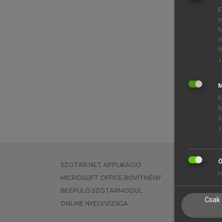
E
m
f
m
f
↓
M
E
f
s
↓
Ö
SZOTAR.NET APPLIKÁCIÓ
EGYÉNI FEL
H
MICROSOFT OFFICE BŐVÍTMÉNY
TANULÓKNA
BEÉPÜLŐ SZÓTÁRMODUL
OKTATÁSI I
Csak 
ONLINE NYELVVIZSGA
VÁLLALATI 