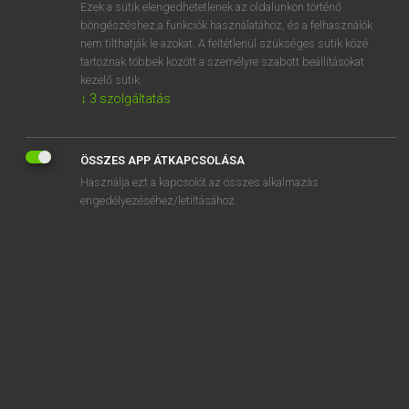
Ezek a sütik elengedhetetlenek az oldalunkon történő
böngészéshez,a funkciók használatához, és a felhasználók
nem tilthatják le azokat. A feltétlenül szükséges sütik közé
Lázár A. Péter, Varga György
tartoznak többek között a személyre szabott beállításokat
ANGOL−MAGYAR EGYETEMES NAGYSZÓTÁR
kezelő sütik.
↓
3
szolgáltatás
Kapcsolódó anyagok
garden swing
ÖSSZES APP ÁTKAPCSOLÁSA
garden-variety
Használja ezt a kapcsolót az összes alkalmazás
Gareth
engedélyezéséhez/letiltásához.
gargantuan
gargle
gargoyle
garial
Garibaldi biscuit
garish