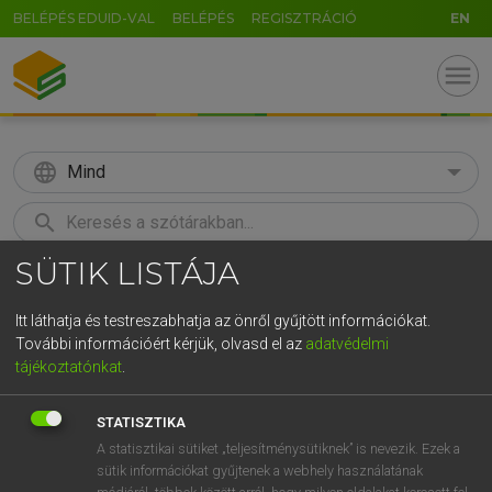
BELÉPÉS EDUID-VAL
BELÉPÉS
REGISZTRÁCIÓ
EN
menu
language
Mind
search
SÜTIK LISTÁJA
GR
KERESÉS
5
6
7
8
9
ö
ü
ó
Itt láthatja és testreszabhatja az önről gyűjtött információkat.
További információért kérjük, olvasd el az
adatvédelmi
r
t
z
u
i
o
p
ő
ú
LÁZÁR A. PÉTER, VARGA GYÖRGY
tájékoztatónkat
.
Angol−magyar egyetemes nagyszótár
g
h
j
k
l
é
á
ű
Ω
STATISZTIKA
v
b
n
m
,
.
-
AltGr
A statisztikai sütiket „teljesítménysütiknek” is nevezik. Ezek a
sütik információkat gyűjtenek a webhely használatának