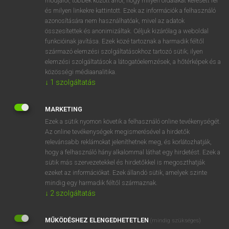
módjáról, többek között arról, hogy milyen oldalakat keresett fel
és milyen linkekre kattintott. Ezek az információk a felhasználó
VAN ELŐFIZETÉSED?
azonosítására nem használhatóak, mivel az adatok
összesítettek és anonimizáltak. Céljuk kizárólag a weboldal
Van előfizetésem a teljes szócikk megtekintéséhez.
funkcióinak javítása. Ezek közé tartoznak a harmadik féltől
származó elemzési szolgáltatásokhoz tartozó sütik; ilyen
BELÉPÉS
elemzési szolgáltatások a látogatóelemzések, a hőtérképek és a
közösségi médiaanalitika.
↓
1
szolgáltatás
MARKETING
Ezek a sütik nyomon követik a felhasználó online tevékenységét.
Az online tevékenységek megismerésével a hirdetők
NINCS ELŐFIZETÉSED?
relevánsabb reklámokat jeleníthetnek meg, és korlátozhatják,
Nincs regisztrációm és előfizetésem. A szótár 2 órás,
hogy a felhasználó hány alkalommal láthat egy hirdetést. Ezek a
díjmentes próbaverziójának elindításához regisztrálok és
sütik más szervezetekkel és hirdetőkkel is megoszthatják
belépek
.
ezeket az információkat. Ezek állandó sütik, amelyek szinte
mindig egy harmadik féltől származnak.
↓
2
szolgáltatás
REGISZTRÁCIÓ
MŰKÖDÉSHEZ ELENGEDHETETLEN
(mindig szükséges)