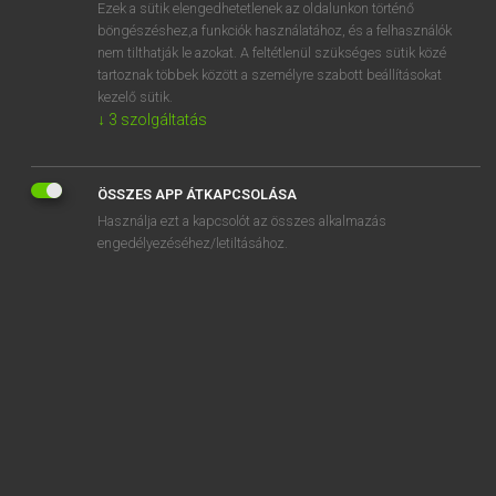
Ezek a sütik elengedhetetlenek az oldalunkon történő
böngészéshez,a funkciók használatához, és a felhasználók
nem tilthatják le azokat. A feltétlenül szükséges sütik közé
Lázár A. Péter, Varga György
tartoznak többek között a személyre szabott beállításokat
ANGOL−MAGYAR EGYETEMES NAGYSZÓTÁR
kezelő sütik.
↓
3
szolgáltatás
Kapcsolódó anyagok
appurtenant
ÖSSZES APP ÁTKAPCSOLÁSA
APR
Használja ezt a kapcsolót az összes alkalmazás
Apr.
engedélyezéséhez/letiltásához.
apres-ski
apricot
apricot brandy
apricot jam
April
April fool