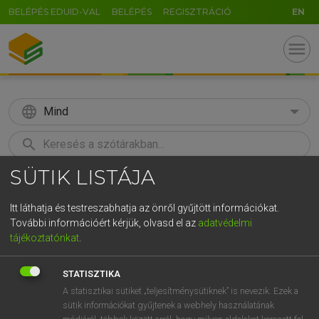
BELÉPÉS EDUID-VAL
BELÉPÉS
REGISZTRÁCIÓ
EN
menu
language
Mind
search
SÜTIK LISTÁJA
GR
KERESÉS
5
6
7
8
9
ö
ü
ó
Itt láthatja és testreszabhatja az önről gyűjtött információkat.
További információért kérjük, olvasd el az
adatvédelmi
r
t
z
u
i
o
p
ő
ú
LÁZÁR A. PÉTER, VARGA GYÖRGY
tájékoztatónkat
.
Angol−magyar egyetemes nagyszótár
g
h
j
k
l
é
á
ű
Ω
STATISZTIKA
v
b
n
m
,
.
-
AltGr
A statisztikai sütiket „teljesítménysütiknek” is nevezik. Ezek a
sütik információkat gyűjtenek a webhely használatának