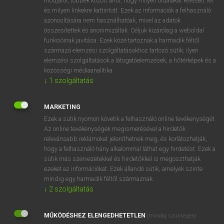
módjáról, többek között arról, hogy milyen oldalakat keresett fel
és milyen linkekre kattintott. Ezek az információk a felhasználó
VAN ELŐFIZETÉSED?
azonosítására nem használhatóak, mivel az adatok
összesítettek és anonimizáltak. Céljuk kizárólag a weboldal
Van előfizetésem a teljes szócikk megtekintéséhez.
funkcióinak javítása. Ezek közé tartoznak a harmadik féltől
származó elemzési szolgáltatásokhoz tartozó sütik; ilyen
BELÉPÉS
elemzési szolgáltatások a látogatóelemzések, a hőtérképek és a
közösségi médiaanalitika.
↓
1
szolgáltatás
MARKETING
Ezek a sütik nyomon követik a felhasználó online tevékenységét.
Az online tevékenységek megismerésével a hirdetők
NINCS ELŐFIZETÉSED?
relevánsabb reklámokat jeleníthetnek meg, és korlátozhatják,
Nincs regisztrációm és előfizetésem. A szótár 2 órás,
hogy a felhasználó hány alkalommal láthat egy hirdetést. Ezek a
díjmentes próbaverziójának elindításához regisztrálok és
sütik más szervezetekkel és hirdetőkkel is megoszthatják
belépek
.
ezeket az információkat. Ezek állandó sütik, amelyek szinte
mindig egy harmadik féltől származnak.
↓
2
szolgáltatás
REGISZTRÁCIÓ
MŰKÖDÉSHEZ ELENGEDHETETLEN
(mindig szükséges)