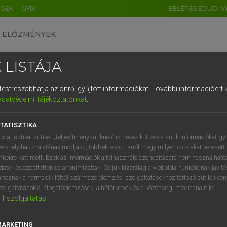
ÉGEK
GYIK
BELÉPÉS EDUID-V
ELŐZMÉNYEK
 LISTÁJA
és testreszabhatja az önről gyűjtött információkat.
További információért k
HU
DE
CN
FR
ES
IT
NL
RU
GR
adatvédelmi tájékoztatónkat
.
 A. PÉTER, VARGA GYÖRGY
1
2
3
4
5
6
7
8
9
ol−magyar egyetemes nagyszótár
TATISZTIKA
q
w
e
r
t
z
u
i
 statisztikai sütiket „teljesítménysütiknek” is nevezik. Ezek a sütik információkat gy
ebhely használatának módjáról, többek között arról, hogy milyen oldalakat keresett 
a
s
d
f
g
h
j
k
l
é
inkekre kattintott. Ezek az információk a felhasználó azonosítására nem használható
datok összesítettek és anonimizáltak. Céljuk kizárólag a weboldal funkcióinak javít
í
y
x
c
v
b
n
m
,
.
artoznak a harmadik féltől származó elemzési szolgáltatásokhoz tartozó sütik; ilye
zolgáltatások a látogatóelemzések, a hőtérképek és a közösségi médiaanalitika.
VAN ELŐFIZETÉSED?
NINCS ELŐFIZETÉSED
1
szolgáltatás
előfizetésem a teljes szócikk
Nincs regisztrációm és előfiz
megtekintéséhez.
A szótár 2 órás, díjmente
MARKETING