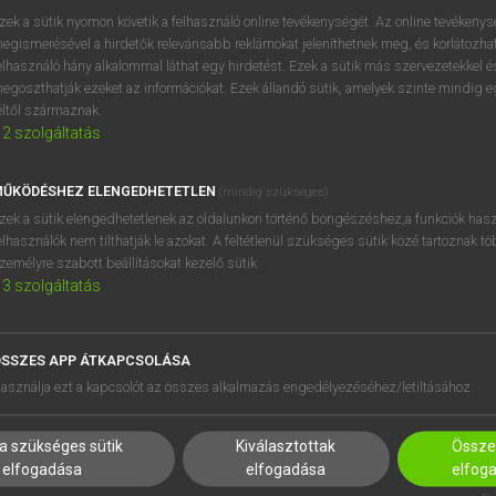
próbaverziójának elindítás
zek a sütik nyomon követik a felhasználó online tevékenységét. Az online tevékeny
BELÉPÉS
regisztrálok és
belépek
.
egismerésével a hirdetők relevánsabb reklámokat jeleníthetnek meg, és korlátozhat
elhasználó hány alkalommal láthat egy hirdetést. Ezek a sütik más szervezetekkel és
egoszthatják ezeket az információkat. Ezek állandó sütik, amelyek szinte mindig 
REGISZTRÁCIÓ
éltől származnak.
2
szolgáltatás
ŰKÖDÉSHEZ ELENGEDHETETLEN
(mindig szükséges)
zek a sütik elengedhetetlenek az oldalunkon történő böngészéshez,a funkciók hasz
elhasználók nem tilthatják le azokat. A feltétlenül szükséges sütik közé tartoznak t
zemélyre szabott beállításokat kezelő sütik.
3
szolgáltatás
SSZES APP ÁTKAPCSOLÁSA
HASZNÁLÓKNAK
SÚGÓ
asználja ezt a kapcsolót az összes alkalmazás engedélyezéséhez/letiltásához.
K
RÓLUNK
NTÉZMÉNYEKNEK
ELÉRHETŐSÉG
a szükséges sütik
Kiválasztottak
Összes
MEGOLDÁSOK
SÜTI BEÁLLÍTÁSOK
elfogadása
elfogadása
elfog