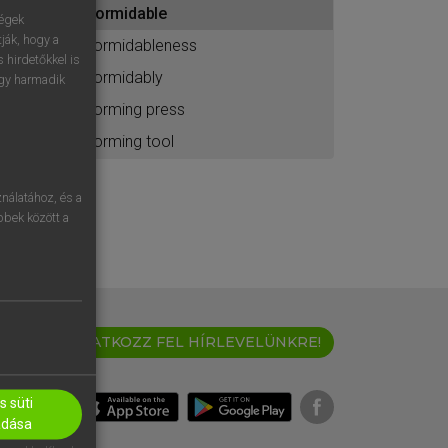
formidable
ához
ségek
ják, hogy a
formidableness
 hirdetőkkel is
formidably
egy harmadik
forming press
forming tool
nálatához, és a
öbbek között a
IRATKOZZ FEL HÍRLEVELÜNKRE!
 süti
adása