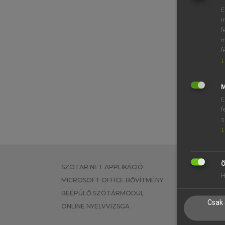
E
m
f
m
f
↓
M
E
f
s
↓
Ö
SZOTAR.NET APPLIKÁCIÓ
EGYÉNI FEL
H
MICROSOFT OFFICE BŐVÍTMÉNY
TANULÓKNA
BEÉPÜLŐ SZÓTÁRMODUL
OKTATÁSI I
Csak 
ONLINE NYELVVIZSGA
VÁLLALATI 