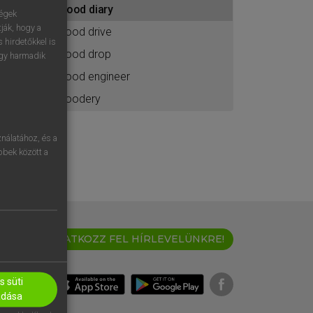
food diary
ához
ségek
ják, hogy a
food drive
 hirdetőkkel is
food drop
egy harmadik
food engineer
foodery
nálatához, és a
öbbek között a
IRATKOZZ FEL HÍRLEVELÜNKRE!
 süti
adása