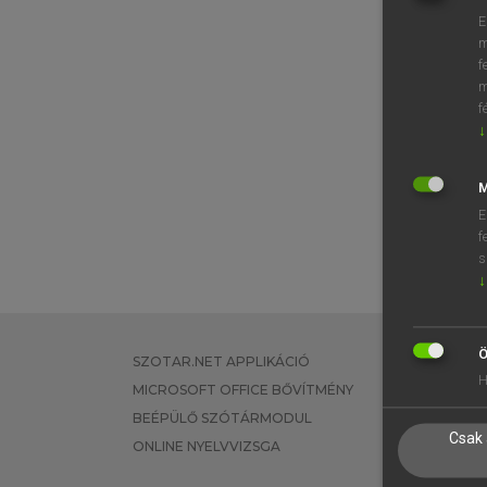
E
m
f
m
f
↓
M
E
f
s
↓
Ö
SZOTAR.NET APPLIKÁCIÓ
EGYÉNI FEL
H
MICROSOFT OFFICE BŐVÍTMÉNY
TANULÓKNA
BEÉPÜLŐ SZÓTÁRMODUL
OKTATÁSI I
Csak 
ONLINE NYELVVIZSGA
VÁLLALATI 