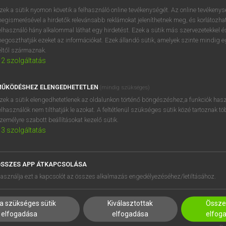
próbaverziójának elindítás
zek a sütik nyomon követik a felhasználó online tevékenységét. Az online tevékeny
BELÉPÉS
regisztrálok és
belépek
.
egismerésével a hirdetők relevánsabb reklámokat jeleníthetnek meg, és korlátozhat
elhasználó hány alkalommal láthat egy hirdetést. Ezek a sütik más szervezetekkel és
egoszthatják ezeket az információkat. Ezek állandó sütik, amelyek szinte mindig 
REGISZTRÁCIÓ
éltől származnak.
2
szolgáltatás
ŰKÖDÉSHEZ ELENGEDHETETLEN
(mindig szükséges)
zek a sütik elengedhetetlenek az oldalunkon történő böngészéshez,a funkciók hasz
elhasználók nem tilthatják le azokat. A feltétlenül szükséges sütik közé tartoznak t
zemélyre szabott beállításokat kezelő sütik.
3
szolgáltatás
SSZES APP ÁTKAPCSOLÁSA
HASZNÁLÓKNAK
SÚGÓ
asználja ezt a kapcsolót az összes alkalmazás engedélyezéséhez/letiltásához.
K
RÓLUNK
NTÉZMÉNYEKNEK
ELÉRHETŐSÉG
a szükséges sütik
Kiválasztottak
Összes
MEGOLDÁSOK
SÜTI BEÁLLÍTÁSOK
elfogadása
elfogadása
elfog