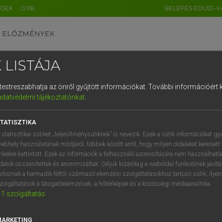
ÉGEK
GYIK
BELÉPÉS EDUID-V
ELŐZMÉNYEK
 LISTÁJA
és testreszabhatja az önről gyűjtött információkat.
További információért k
HU
DE
CN
FR
ES
IT
NL
RU
GR
adatvédelmi tájékoztatónkat
.
 A. PÉTER, VARGA GYÖRGY
1
2
3
4
5
6
7
8
9
ol−magyar egyetemes nagyszótár
TATISZTIKA
q
w
e
r
t
z
u
i
 statisztikai sütiket „teljesítménysütiknek” is nevezik. Ezek a sütik információkat gy
ebhely használatának módjáról, többek között arról, hogy milyen oldalakat keresett 
a
s
d
f
g
h
j
k
l
é
inkekre kattintott. Ezek az információk a felhasználó azonosítására nem használható
datok összesítettek és anonimizáltak. Céljuk kizárólag a weboldal funkcióinak javít
í
y
x
c
v
b
n
m
,
.
artoznak a harmadik féltől származó elemzési szolgáltatásokhoz tartozó sütik; ilye
zolgáltatások a látogatóelemzések, a hőtérképek és a közösségi médiaanalitika.
VAN ELŐFIZETÉSED?
NINCS ELŐFIZETÉSED
1
szolgáltatás
előfizetésem a teljes szócikk
Nincs regisztrációm és előfiz
megtekintéséhez.
A szótár 2 órás, díjmente
MARKETING