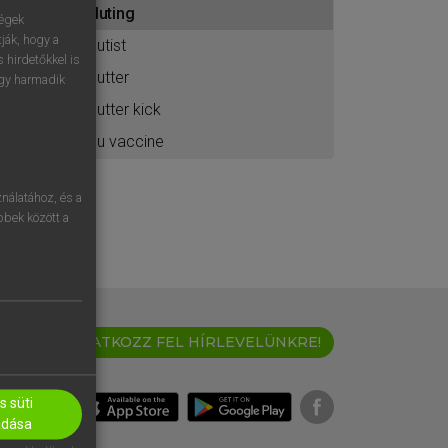
fluting
ához
ségek
ják, hogy a
flutist
 hirdetőkkel is
flutter
egy harmadik
flutter kick
flu vaccine
nálatához, és a
öbbek között a
IRATKOZZ FEL HÍRLEVELÜNKRE!
 süti
adása