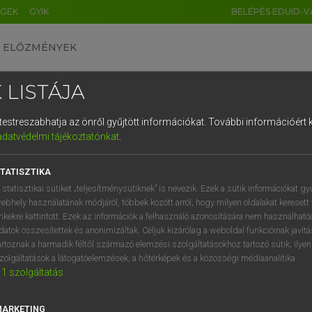
ÉGEK
GYIK
BELÉPÉS EDUID-V
ELŐZMÉNYEK
 LISTÁJA
és testreszabhatja az önről gyűjtött információkat.
További információért k
HU
DE
CN
FR
ES
IT
NL
RU
GR
adatvédelmi tájékoztatónkat
.
 A. PÉTER, VARGA GYÖRGY
1
2
3
4
5
6
7
8
9
ol−magyar egyetemes nagyszótár
TATISZTIKA
q
w
e
r
t
z
u
i
 statisztikai sütiket „teljesítménysütiknek” is nevezik. Ezek a sütik információkat gy
ebhely használatának módjáról, többek között arról, hogy milyen oldalakat keresett 
a
s
d
f
g
h
j
k
l
é
inkekre kattintott. Ezek az információk a felhasználó azonosítására nem használható
datok összesítettek és anonimizáltak. Céljuk kizárólag a weboldal funkcióinak javít
í
y
x
c
v
b
n
m
,
.
artoznak a harmadik féltől származó elemzési szolgáltatásokhoz tartozó sütik; ilye
zolgáltatások a látogatóelemzések, a hőtérképek és a közösségi médiaanalitika.
VAN ELŐFIZETÉSED?
NINCS ELŐFIZETÉSED
1
szolgáltatás
előfizetésem a teljes szócikk
Nincs regisztrációm és előfiz
megtekintéséhez.
A szótár 2 órás, díjmente
MARKETING