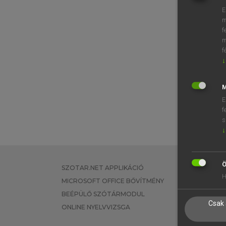
E
m
f
m
f
↓
M
E
f
s
↓
Ö
SZOTAR.NET APPLIKÁCIÓ
EGYÉNI FEL
H
MICROSOFT OFFICE BŐVÍTMÉNY
TANULÓKNA
BEÉPÜLŐ SZÓTÁRMODUL
OKTATÁSI I
Csak 
ONLINE NYELVVIZSGA
VÁLLALATI 