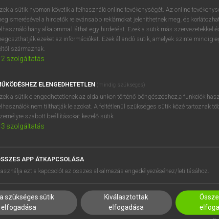
próbaverziójának elindítás
zek a sütik nyomon követik a felhasználó online tevékenységét. Az online tevékeny
BELÉPÉS
regisztrálok és
belépek
.
egismerésével a hirdetők relevánsabb reklámokat jeleníthetnek meg, és korlátozhat
elhasználó hány alkalommal láthat egy hirdetést. Ezek a sütik más szervezetekkel és
egoszthatják ezeket az információkat. Ezek állandó sütik, amelyek szinte mindig 
REGISZTRÁCIÓ
éltől származnak.
2
szolgáltatás
ŰKÖDÉSHEZ ELENGEDHETETLEN
(mindig szükséges)
zek a sütik elengedhetetlenek az oldalunkon történő böngészéshez,a funkciók hasz
elhasználók nem tilthatják le azokat. A feltétlenül szükséges sütik közé tartoznak t
zemélyre szabott beállításokat kezelő sütik.
3
szolgáltatás
SSZES APP ÁTKAPCSOLÁSA
HASZNÁLÓKNAK
SÚGÓ
asználja ezt a kapcsolót az összes alkalmazás engedélyezéséhez/letiltásához.
K
RÓLUNK
NTÉZMÉNYEKNEK
ELÉRHETŐSÉG
a szükséges sütik
Kiválasztottak
Összes
MEGOLDÁSOK
SÜTI BEÁLLÍTÁSOK
elfogadása
elfogadása
elfog