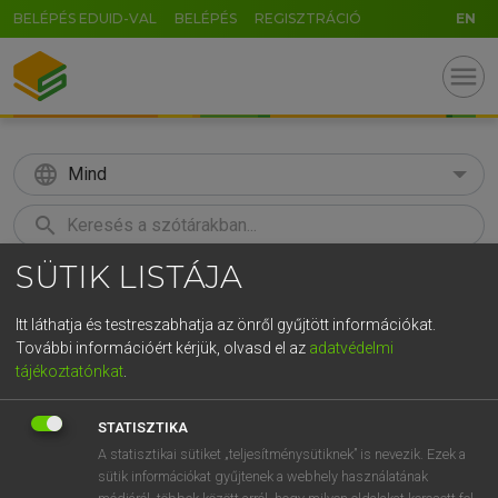
BELÉPÉS EDUID-VAL
BELÉPÉS
REGISZTRÁCIÓ
EN
menu
language
Mind
search
SÜTIK LISTÁJA
GR
KERESÉS
5
6
7
8
9
ö
ü
ó
Itt láthatja és testreszabhatja az önről gyűjtött információkat.
További információért kérjük, olvasd el az
adatvédelmi
r
t
z
u
i
o
p
ő
ú
LÁZÁR A. PÉTER, VARGA GYÖRGY
tájékoztatónkat
.
Angol−magyar egyetemes nagyszótár
g
h
j
k
l
é
á
ű
Ω
STATISZTIKA
v
b
n
m
,
.
-
AltGr
A statisztikai sütiket „teljesítménysütiknek” is nevezik. Ezek a
sütik információkat gyűjtenek a webhely használatának