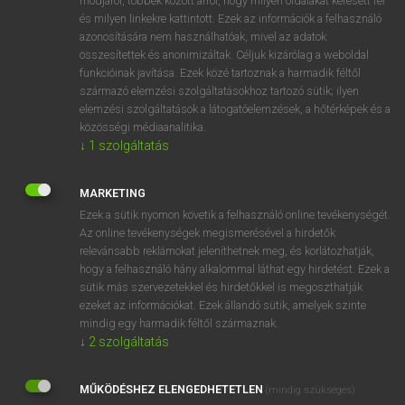
módjáról, többek között arról, hogy milyen oldalakat keresett fel
és milyen linkekre kattintott. Ezek az információk a felhasználó
VAN ELŐFIZETÉSED?
azonosítására nem használhatóak, mivel az adatok
összesítettek és anonimizáltak. Céljuk kizárólag a weboldal
Van előfizetésem a teljes szócikk megtekintéséhez.
funkcióinak javítása. Ezek közé tartoznak a harmadik féltől
származó elemzési szolgáltatásokhoz tartozó sütik; ilyen
BELÉPÉS
elemzési szolgáltatások a látogatóelemzések, a hőtérképek és a
közösségi médiaanalitika.
↓
1
szolgáltatás
MARKETING
Ezek a sütik nyomon követik a felhasználó online tevékenységét.
Az online tevékenységek megismerésével a hirdetők
NINCS ELŐFIZETÉSED?
relevánsabb reklámokat jeleníthetnek meg, és korlátozhatják,
Nincs regisztrációm és előfizetésem. A szótár 2 órás,
hogy a felhasználó hány alkalommal láthat egy hirdetést. Ezek a
díjmentes próbaverziójának elindításához regisztrálok és
sütik más szervezetekkel és hirdetőkkel is megoszthatják
belépek
.
ezeket az információkat. Ezek állandó sütik, amelyek szinte
mindig egy harmadik féltől származnak.
↓
2
szolgáltatás
REGISZTRÁCIÓ
MŰKÖDÉSHEZ ELENGEDHETETLEN
(mindig szükséges)