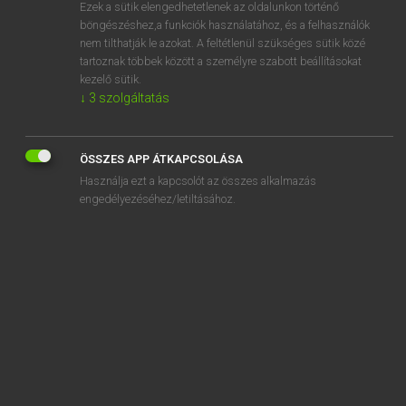
Ezek a sütik elengedhetetlenek az oldalunkon történő
böngészéshez,a funkciók használatához, és a felhasználók
nem tilthatják le azokat. A feltétlenül szükséges sütik közé
Lázár A. Péter, Varga György
tartoznak többek között a személyre szabott beállításokat
ANGOL−MAGYAR EGYETEMES NAGYSZÓTÁR
kezelő sütik.
↓
3
szolgáltatás
Kapcsolódó anyagok
fluoroscope
ÖSSZES APP ÁTKAPCSOLÁSA
fluoroscopic
Használja ezt a kapcsolót az összes alkalmazás
fluoroscopy
engedélyezéséhez/letiltásához.
fluorosis
fluorotic
fluorspar
flurried
flurry
flush