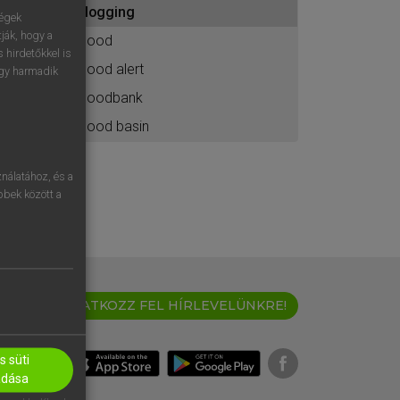
flogging
ához
ségek
ják, hogy a
flood
 hirdetőkkel is
flood alert
egy harmadik
floodbank
flood basin
nálatához, és a
öbbek között a
IRATKOZZ FEL HÍRLEVELÜNKRE!
 süti
adása