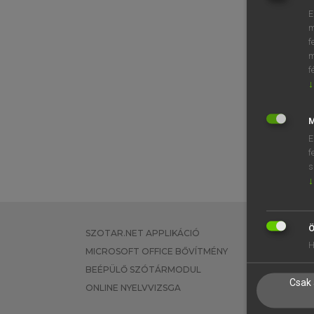
E
m
f
m
f
↓
M
E
f
s
↓
Ö
SZOTAR.NET APPLIKÁCIÓ
EGYÉNI FEL
H
MICROSOFT OFFICE BŐVÍTMÉNY
TANULÓKNA
BEÉPÜLŐ SZÓTÁRMODUL
OKTATÁSI I
Csak 
ONLINE NYELVVIZSGA
VÁLLALATI 