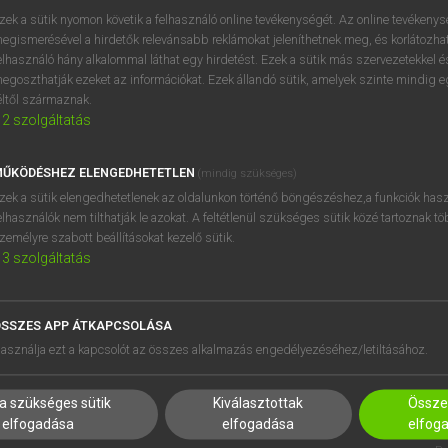
próbaverziójának elindítás
zek a sütik nyomon követik a felhasználó online tevékenységét. Az online tevékeny
BELÉPÉS
regisztrálok és
belépek
.
egismerésével a hirdetők relevánsabb reklámokat jeleníthetnek meg, és korlátozhat
elhasználó hány alkalommal láthat egy hirdetést. Ezek a sütik más szervezetekkel és
egoszthatják ezeket az információkat. Ezek állandó sütik, amelyek szinte mindig 
REGISZTRÁCIÓ
éltől származnak.
2
szolgáltatás
ŰKÖDÉSHEZ ELENGEDHETETLEN
(mindig szükséges)
zek a sütik elengedhetetlenek az oldalunkon történő böngészéshez,a funkciók hasz
elhasználók nem tilthatják le azokat. A feltétlenül szükséges sütik közé tartoznak t
zemélyre szabott beállításokat kezelő sütik.
3
szolgáltatás
SSZES APP ÁTKAPCSOLÁSA
HASZNÁLÓKNAK
SÚGÓ
asználja ezt a kapcsolót az összes alkalmazás engedélyezéséhez/letiltásához.
K
RÓLUNK
NTÉZMÉNYEKNEK
ELÉRHETŐSÉG
a szükséges sütik
Kiválasztottak
Összes
MEGOLDÁSOK
SÜTI BEÁLLÍTÁSOK
elfogadása
elfogadása
elfog