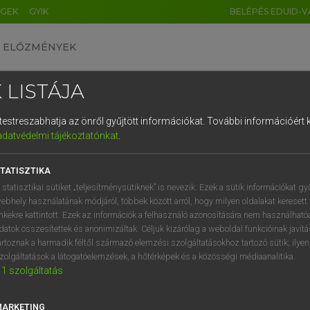
ÉGEK
GYIK
BELÉPÉS EDUID-V
ELŐZMÉNYEK
 LISTÁJA
és testreszabhatja az önről gyűjtött információkat.
További információért k
HU
DE
CN
FR
ES
IT
NL
RU
GR
adatvédelmi tájékoztatónkat
.
 A. PÉTER, VARGA GYÖRGY
1
2
3
4
5
6
7
8
9
ol−magyar egyetemes nagyszótár
TATISZTIKA
q
w
e
r
t
z
u
i
 statisztikai sütiket „teljesítménysütiknek” is nevezik. Ezek a sütik információkat gy
ebhely használatának módjáról, többek között arról, hogy milyen oldalakat keresett 
a
s
d
f
g
h
j
k
l
é
inkekre kattintott. Ezek az információk a felhasználó azonosítására nem használható
datok összesítettek és anonimizáltak. Céljuk kizárólag a weboldal funkcióinak javít
í
y
x
c
v
b
n
m
,
.
artoznak a harmadik féltől származó elemzési szolgáltatásokhoz tartozó sütik; ilye
zolgáltatások a látogatóelemzések, a hőtérképek és a közösségi médiaanalitika.
VAN ELŐFIZETÉSED?
NINCS ELŐFIZETÉSED
1
szolgáltatás
előfizetésem a teljes szócikk
Nincs regisztrációm és előfiz
megtekintéséhez.
A szótár 2 órás, díjmente
MARKETING