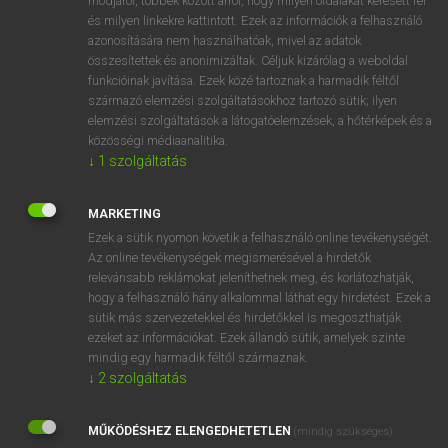
módjáról, többek között arról, hogy milyen oldalakat keresett fel
és milyen linkekre kattintott. Ezek az információk a felhasználó
VAN ELŐFIZETÉSED?
azonosítására nem használhatóak, mivel az adatok
összesítettek és anonimizáltak. Céljuk kizárólag a weboldal
Van előfizetésem a teljes szócikk megtekintéséhez.
funkcióinak javítása. Ezek közé tartoznak a harmadik féltől
származó elemzési szolgáltatásokhoz tartozó sütik; ilyen
BELÉPÉS
elemzési szolgáltatások a látogatóelemzések, a hőtérképek és a
közösségi médiaanalitika.
↓
1
szolgáltatás
MARKETING
Ezek a sütik nyomon követik a felhasználó online tevékenységét.
Az online tevékenységek megismerésével a hirdetők
NINCS ELŐFIZETÉSED?
relevánsabb reklámokat jeleníthetnek meg, és korlátozhatják,
Nincs regisztrációm és előfizetésem. A szótár 2 órás,
hogy a felhasználó hány alkalommal láthat egy hirdetést. Ezek a
díjmentes próbaverziójának elindításához regisztrálok és
sütik más szervezetekkel és hirdetőkkel is megoszthatják
belépek
.
ezeket az információkat. Ezek állandó sütik, amelyek szinte
mindig egy harmadik féltől származnak.
↓
2
szolgáltatás
REGISZTRÁCIÓ
MŰKÖDÉSHEZ ELENGEDHETETLEN
(mindig szükséges)