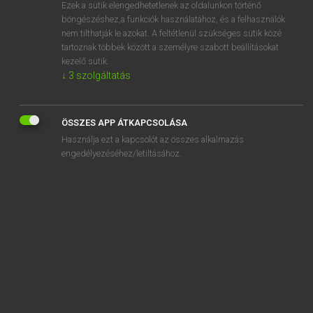
Ezek a sütik elengedhetetlenek az oldalunkon történő
böngészéshez,a funkciók használatához, és a felhasználók
nem tilthatják le azokat. A feltétlenül szükséges sütik közé
Lázár A. Péter, Varga György
tartoznak többek között a személyre szabott beállításokat
ANGOL−MAGYAR EGYETEMES NAGYSZÓTÁR
kezelő sütik.
↓
3
szolgáltatás
Kapcsolódó anyagok
flight phobia
ÖSSZES APP ÁTKAPCSOLÁSA
flight plan
Használja ezt a kapcsolót az összes alkalmazás
flight progress strip
engedélyezéséhez/letiltásához.
flight recorder
flight risk
flight safety
flight schedule
flight school
flightseeing