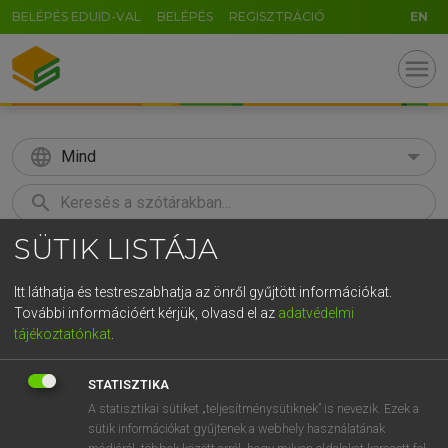
BELÉPÉS EDUID-VAL
BELÉPÉS
REGISZTRÁCIÓ
EN
menu
language
Mind
search
SÜTIK LISTÁJA
GR
KERESÉS
5
6
7
8
9
ö
ü
ó
Itt láthatja és testreszabhatja az önről gyűjtött információkat.
További információért kérjük, olvasd el az
adatvédelmi
r
t
z
u
i
o
p
ő
ú
LÁZÁR A. PÉTER, VARGA GYÖRGY
tájékoztatónkat
.
Angol−magyar egyetemes nagyszótár
g
h
j
k
l
é
á
ű
Ω
STATISZTIKA
v
b
n
m
,
.
-
AltGr
A statisztikai sütiket „teljesítménysütiknek” is nevezik. Ezek a
sütik információkat gyűjtenek a webhely használatának