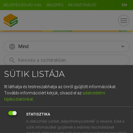
BELÉPÉS EDUID-VAL
BELÉPÉS
REGISZTRÁCIÓ
EN
menu
language
Mind
search
SÜTIK LISTÁJA
GR
KERESÉS
5
6
7
8
9
ö
ü
ó
Itt láthatja és testreszabhatja az önről gyűjtött információkat.
További információért kérjük, olvasd el az
adatvédelmi
r
t
z
u
i
o
p
ő
ú
LÁZÁR A. PÉTER, VARGA GYÖRGY
tájékoztatónkat
.
Angol−magyar egyetemes nagyszótár
g
h
j
k
l
é
á
ű
Ω
STATISZTIKA
v
b
n
m
,
.
-
AltGr
A statisztikai sütiket „teljesítménysütiknek” is nevezik. Ezek a
sütik információkat gyűjtenek a webhely használatának