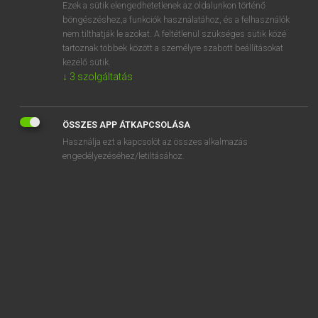
Ezek a sütik elengedhetetlenek az oldalunkon történő
böngészéshez,a funkciók használatához, és a felhasználók
nem tilthatják le azokat. A feltétlenül szükséges sütik közé
Lázár A. Péter, Varga György
tartoznak többek között a személyre szabott beállításokat
ANGOL−MAGYAR EGYETEMES NAGYSZÓTÁR
kezelő sütik.
↓
3
szolgáltatás
Kapcsolódó anyagok
flenser
ÖSSZES APP ÁTKAPCSOLÁSA
flensing
Használja ezt a kapcsolót az összes alkalmazás
flerovium
engedélyezéséhez/letiltásához.
FLES
flesh
flesh and blood
flesh colour
flesh-coloured
flesh-eating