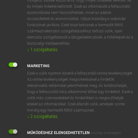
módjáról, többek között arról, hogy milyen oldalakat keresett fel
és milyen linkekre kattintott. Ezek az információk a felhasználó
VAN ELŐFIZETÉSED?
azonosítására nem használhatóak, mivel az adatok
összesítettek és anonimizáltak. Céljuk kizárólag a weboldal
Van előfizetésem a teljes szócikk megtekintéséhez.
funkcióinak javítása. Ezek közé tartoznak a harmadik féltől
származó elemzési szolgáltatásokhoz tartozó sütik; ilyen
BELÉPÉS
elemzési szolgáltatások a látogatóelemzések, a hőtérképek és a
közösségi médiaanalitika.
↓
1
szolgáltatás
MARKETING
Ezek a sütik nyomon követik a felhasználó online tevékenységét.
Az online tevékenységek megismerésével a hirdetők
NINCS ELŐFIZETÉSED?
relevánsabb reklámokat jeleníthetnek meg, és korlátozhatják,
Nincs regisztrációm és előfizetésem. A szótár 2 órás,
hogy a felhasználó hány alkalommal láthat egy hirdetést. Ezek a
díjmentes próbaverziójának elindításához regisztrálok és
sütik más szervezetekkel és hirdetőkkel is megoszthatják
belépek
.
ezeket az információkat. Ezek állandó sütik, amelyek szinte
mindig egy harmadik féltől származnak.
↓
2
szolgáltatás
REGISZTRÁCIÓ
MŰKÖDÉSHEZ ELENGEDHETETLEN
(mindig szükséges)