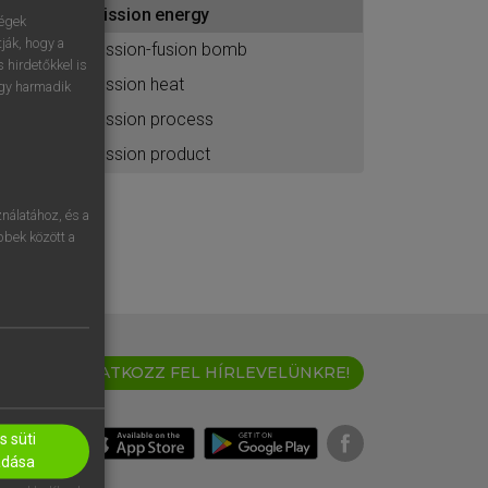
fission energy
ához
ségek
ják, hogy a
fission-fusion bomb
 hirdetőkkel is
fission heat
egy harmadik
fission process
fission product
nálatához, és a
öbbek között a
IRATKOZZ FEL HÍRLEVELÜNKRE!
 süti
adása