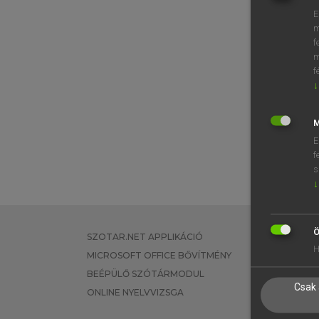
E
m
f
m
f
↓
M
E
f
s
↓
Ö
SZOTAR.NET APPLIKÁCIÓ
EGYÉNI FEL
H
MICROSOFT OFFICE BŐVÍTMÉNY
TANULÓKNA
BEÉPÜLŐ SZÓTÁRMODUL
OKTATÁSI I
Csak 
ONLINE NYELVVIZSGA
VÁLLALATI 