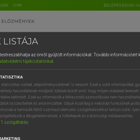
ÉGEK
GYIK
BELÉPÉS EDUID-V
ELŐZMÉNYEK
 LISTÁJA
és testreszabhatja az önről gyűjtött információkat.
További információért k
HU
DE
CN
FR
ES
IT
NL
RU
GR
adatvédelmi tájékoztatónkat
.
 A. PÉTER, VARGA GYÖRGY
1
2
3
4
5
6
7
8
9
ol−magyar egyetemes nagyszótár
TATISZTIKA
q
w
e
r
t
z
u
i
 statisztikai sütiket „teljesítménysütiknek” is nevezik. Ezek a sütik információkat gy
ebhely használatának módjáról, többek között arról, hogy milyen oldalakat keresett 
a
s
d
f
g
h
j
k
l
é
inkekre kattintott. Ezek az információk a felhasználó azonosítására nem használható
datok összesítettek és anonimizáltak. Céljuk kizárólag a weboldal funkcióinak javít
í
y
x
c
v
b
n
m
,
.
artoznak a harmadik féltől származó elemzési szolgáltatásokhoz tartozó sütik; ilye
zolgáltatások a látogatóelemzések, a hőtérképek és a közösségi médiaanalitika.
VAN ELŐFIZETÉSED?
NINCS ELŐFIZETÉSED
1
szolgáltatás
előfizetésem a teljes szócikk
Nincs regisztrációm és előfiz
megtekintéséhez.
A szótár 2 órás, díjmente
MARKETING