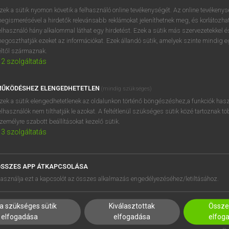
próbaverziójának elindítás
zek a sütik nyomon követik a felhasználó online tevékenységét. Az online tevékeny
BELÉPÉS
regisztrálok és
belépek
.
egismerésével a hirdetők relevánsabb reklámokat jeleníthetnek meg, és korlátozhat
elhasználó hány alkalommal láthat egy hirdetést. Ezek a sütik más szervezetekkel és
egoszthatják ezeket az információkat. Ezek állandó sütik, amelyek szinte mindig 
REGISZTRÁCIÓ
éltől származnak.
2
szolgáltatás
ŰKÖDÉSHEZ ELENGEDHETETLEN
(mindig szükséges)
zek a sütik elengedhetetlenek az oldalunkon történő böngészéshez,a funkciók hasz
elhasználók nem tilthatják le azokat. A feltétlenül szükséges sütik közé tartoznak t
zemélyre szabott beállításokat kezelő sütik.
3
szolgáltatás
SSZES APP ÁTKAPCSOLÁSA
HASZNÁLÓKNAK
SÚGÓ
asználja ezt a kapcsolót az összes alkalmazás engedélyezéséhez/letiltásához.
K
RÓLUNK
NTÉZMÉNYEKNEK
ELÉRHETŐSÉG
a szükséges sütik
Kiválasztottak
Összes
MEGOLDÁSOK
SÜTI BEÁLLÍTÁSOK
elfogadása
elfogadása
elfog