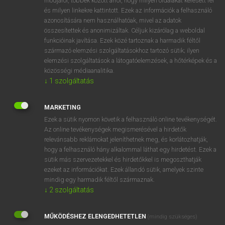
módjáról, többek között arról, hogy milyen oldalakat keresett fel
és milyen linkekre kattintott. Ezek az információk a felhasználó
VAN ELŐFIZETÉSED?
azonosítására nem használhatóak, mivel az adatok
összesítettek és anonimizáltak. Céljuk kizárólag a weboldal
Van előfizetésem a teljes szócikk megtekintéséhez.
funkcióinak javítása. Ezek közé tartoznak a harmadik féltől
származó elemzési szolgáltatásokhoz tartozó sütik; ilyen
BELÉPÉS
elemzési szolgáltatások a látogatóelemzések, a hőtérképek és a
közösségi médiaanalitika.
↓
1
szolgáltatás
MARKETING
Ezek a sütik nyomon követik a felhasználó online tevékenységét.
Az online tevékenységek megismerésével a hirdetők
NINCS ELŐFIZETÉSED?
relevánsabb reklámokat jeleníthetnek meg, és korlátozhatják,
Nincs regisztrációm és előfizetésem. A szótár 2 órás,
hogy a felhasználó hány alkalommal láthat egy hirdetést. Ezek a
díjmentes próbaverziójának elindításához regisztrálok és
sütik más szervezetekkel és hirdetőkkel is megoszthatják
belépek
.
ezeket az információkat. Ezek állandó sütik, amelyek szinte
mindig egy harmadik féltől származnak.
↓
2
szolgáltatás
REGISZTRÁCIÓ
MŰKÖDÉSHEZ ELENGEDHETETLEN
(mindig szükséges)