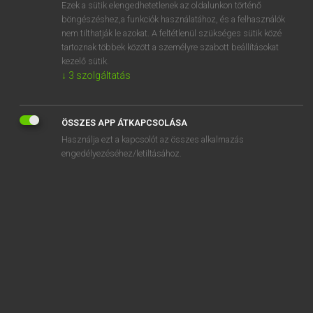
Ezek a sütik elengedhetetlenek az oldalunkon történő
böngészéshez,a funkciók használatához, és a felhasználók
nem tilthatják le azokat. A feltétlenül szükséges sütik közé
Lázár A. Péter, Varga György
tartoznak többek között a személyre szabott beállításokat
ANGOL−MAGYAR EGYETEMES NAGYSZÓTÁR
kezelő sütik.
↓
3
szolgáltatás
Kapcsolódó anyagok
filbert
ÖSSZES APP ÁTKAPCSOLÁSA
filbert tree
Használja ezt a kapcsolót az összes alkalmazás
filch
engedélyezéséhez/letiltásához.
file
filé
file allocation table
file attribute
file cabinet
file card