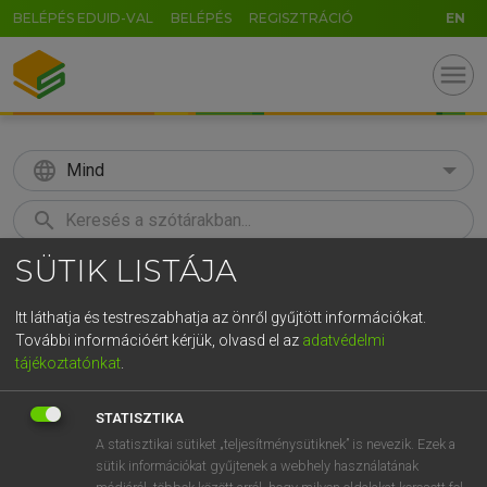
BELÉPÉS EDUID-VAL
BELÉPÉS
REGISZTRÁCIÓ
EN
menu
language
Mind
search
SÜTIK LISTÁJA
GR
KERESÉS
5
6
7
8
9
ö
ü
ó
Itt láthatja és testreszabhatja az önről gyűjtött információkat.
További információért kérjük, olvasd el az
adatvédelmi
r
t
z
u
i
o
p
ő
ú
LÁZÁR A. PÉTER, VARGA GYÖRGY
tájékoztatónkat
.
Angol−magyar egyetemes nagyszótár
g
h
j
k
l
é
á
ű
Ω
STATISZTIKA
v
b
n
m
,
.
-
AltGr
A statisztikai sütiket „teljesítménysütiknek” is nevezik. Ezek a
sütik információkat gyűjtenek a webhely használatának