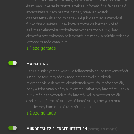
módjáról, többek között arról, hogy milyen oldalakat keresett fel
és milyen linkekre kattintott. Ezek az információk a felhasználó
VAN ELŐFIZETÉSED?
azonosítására nem használhatóak, mivel az adatok
összesítettek és anonimizáltak. Céljuk kizárólag a weboldal
Van előfizetésem a teljes szócikk megtekintéséhez.
funkcióinak javítása. Ezek közé tartoznak a harmadik féltől
származó elemzési szolgáltatásokhoz tartozó sütik; ilyen
BELÉPÉS
elemzési szolgáltatások a látogatóelemzések, a hőtérképek és a
közösségi médiaanalitika.
↓
1
szolgáltatás
MARKETING
Ezek a sütik nyomon követik a felhasználó online tevékenységét.
Az online tevékenységek megismerésével a hirdetők
NINCS ELŐFIZETÉSED?
relevánsabb reklámokat jeleníthetnek meg, és korlátozhatják,
Nincs regisztrációm és előfizetésem. A szótár 2 órás,
hogy a felhasználó hány alkalommal láthat egy hirdetést. Ezek a
díjmentes próbaverziójának elindításához regisztrálok és
sütik más szervezetekkel és hirdetőkkel is megoszthatják
belépek
.
ezeket az információkat. Ezek állandó sütik, amelyek szinte
mindig egy harmadik féltől származnak.
↓
2
szolgáltatás
REGISZTRÁCIÓ
MŰKÖDÉSHEZ ELENGEDHETETLEN
(mindig szükséges)