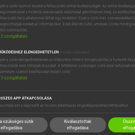
próbaverziójának elindítás
zek a sütik nyomon követik a felhasználó online tevékenységét. Az online tevékeny
BELÉPÉS
regisztrálok és
belépek
.
egismerésével a hirdetők relevánsabb reklámokat jeleníthetnek meg, és korlátozhat
elhasználó hány alkalommal láthat egy hirdetést. Ezek a sütik más szervezetekkel és
egoszthatják ezeket az információkat. Ezek állandó sütik, amelyek szinte mindig 
REGISZTRÁCIÓ
éltől származnak.
2
szolgáltatás
ŰKÖDÉSHEZ ELENGEDHETETLEN
(mindig szükséges)
zek a sütik elengedhetetlenek az oldalunkon történő böngészéshez,a funkciók hasz
elhasználók nem tilthatják le azokat. A feltétlenül szükséges sütik közé tartoznak t
zemélyre szabott beállításokat kezelő sütik.
3
szolgáltatás
SSZES APP ÁTKAPCSOLÁSA
HASZNÁLÓKNAK
SÚGÓ
asználja ezt a kapcsolót az összes alkalmazás engedélyezéséhez/letiltásához.
K
RÓLUNK
NTÉZMÉNYEKNEK
ELÉRHETŐSÉG
a szükséges sütik
Kiválasztottak
Összes
MEGOLDÁSOK
SÜTI BEÁLLÍTÁSOK
elfogadása
elfogadása
elfog