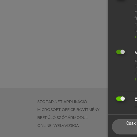
E
m
f
m
f
↓
M
E
f
s
↓
Ö
SZOTAR.NET APPLIKÁCIÓ
EGYÉNI FEL
H
MICROSOFT OFFICE BŐVÍTMÉNY
TANULÓKNA
BEÉPÜLŐ SZÓTÁRMODUL
OKTATÁSI I
Csak 
ONLINE NYELVVIZSGA
VÁLLALATI 