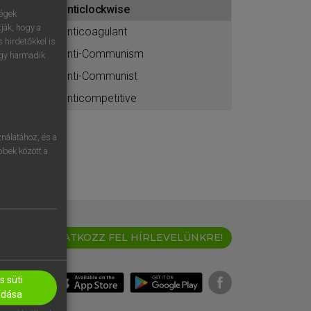
anticlockwise
ához
ségek
ják, hogy a
anticoagulant
 hirdetőkkel is
anti-Communism
egy harmadik
anti-Communist
anticompetitive
nálatához, és a
öbbek között a
IRATKOZZ FEL HÍRLEVELÜNKRE!
 süti
adása