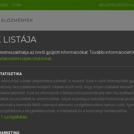
ÉGEK
GYIK
BELÉPÉS EDUID-V
ELŐZMÉNYEK
 LISTÁJA
és testreszabhatja az önről gyűjtött információkat.
További információért k
HU
DE
CN
FR
ES
IT
NL
RU
GR
adatvédelmi tájékoztatónkat
.
 A. PÉTER, VARGA GYÖRGY
1
2
3
4
5
6
7
8
9
ol−magyar egyetemes nagyszótár
TATISZTIKA
q
w
e
r
t
z
u
i
 statisztikai sütiket „teljesítménysütiknek” is nevezik. Ezek a sütik információkat gy
ebhely használatának módjáról, többek között arról, hogy milyen oldalakat keresett 
a
s
d
f
g
h
j
k
l
é
inkekre kattintott. Ezek az információk a felhasználó azonosítására nem használható
datok összesítettek és anonimizáltak. Céljuk kizárólag a weboldal funkcióinak javít
í
y
x
c
v
b
n
m
,
.
artoznak a harmadik féltől származó elemzési szolgáltatásokhoz tartozó sütik; ilye
zolgáltatások a látogatóelemzések, a hőtérképek és a közösségi médiaanalitika.
VAN ELŐFIZETÉSED?
NINCS ELŐFIZETÉSED
1
szolgáltatás
előfizetésem a teljes szócikk
Nincs regisztrációm és előfiz
megtekintéséhez.
A szótár 2 órás, díjmente
MARKETING