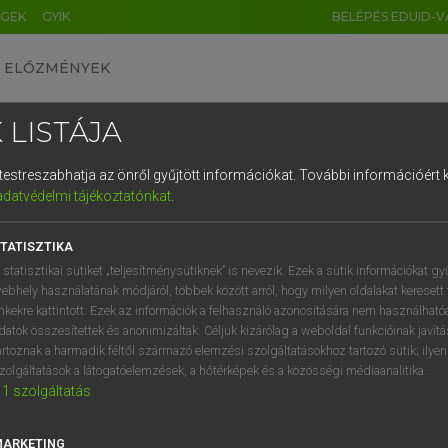
ÉGEK
GYIK
BELÉPÉS EDUID-V
ELŐZMÉNYEK
 LISTÁJA
és testreszabhatja az önről gyűjtött információkat.
További információért k
HU
DE
CN
FR
ES
IT
NL
RU
GR
adatvédelmi tájékoztatónkat
.
 A. PÉTER, VARGA GYÖRGY
1
2
3
4
5
6
7
8
9
ol−magyar egyetemes nagyszótár
TATISZTIKA
q
w
e
r
t
z
u
i
 statisztikai sütiket „teljesítménysütiknek” is nevezik. Ezek a sütik információkat gy
ebhely használatának módjáról, többek között arról, hogy milyen oldalakat keresett 
a
s
d
f
g
h
j
k
l
é
inkekre kattintott. Ezek az információk a felhasználó azonosítására nem használható
datok összesítettek és anonimizáltak. Céljuk kizárólag a weboldal funkcióinak javít
í
y
x
c
v
b
n
m
,
.
artoznak a harmadik féltől származó elemzési szolgáltatásokhoz tartozó sütik; ilye
zolgáltatások a látogatóelemzések, a hőtérképek és a közösségi médiaanalitika.
VAN ELŐFIZETÉSED?
NINCS ELŐFIZETÉSED
1
szolgáltatás
előfizetésem a teljes szócikk
Nincs regisztrációm és előfiz
megtekintéséhez.
A szótár 2 órás, díjmente
MARKETING