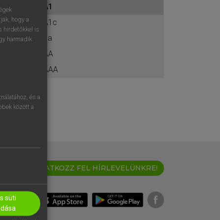
A1
ához
ségek
ják, hogy a
A1c
 hirdetőkkel is
aa
egy harmadik
AA
AAA
nálatához, és a
öbbek között a
IRATKOZZ FEL HÍRLEVELÜNKRE!
 süti
adása