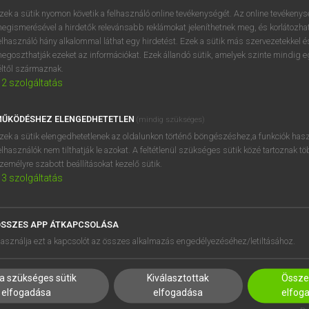
próbaverziójának elindítás
zek a sütik nyomon követik a felhasználó online tevékenységét. Az online tevékeny
BELÉPÉS
regisztrálok és
belépek
.
egismerésével a hirdetők relevánsabb reklámokat jeleníthetnek meg, és korlátozhat
elhasználó hány alkalommal láthat egy hirdetést. Ezek a sütik más szervezetekkel és
egoszthatják ezeket az információkat. Ezek állandó sütik, amelyek szinte mindig 
REGISZTRÁCIÓ
éltől származnak.
2
szolgáltatás
ŰKÖDÉSHEZ ELENGEDHETETLEN
(mindig szükséges)
zek a sütik elengedhetetlenek az oldalunkon történő böngészéshez,a funkciók hasz
elhasználók nem tilthatják le azokat. A feltétlenül szükséges sütik közé tartoznak t
zemélyre szabott beállításokat kezelő sütik.
3
szolgáltatás
SSZES APP ÁTKAPCSOLÁSA
HASZNÁLÓKNAK
SÚGÓ
asználja ezt a kapcsolót az összes alkalmazás engedélyezéséhez/letiltásához.
K
RÓLUNK
NTÉZMÉNYEKNEK
ELÉRHETŐSÉG
a szükséges sütik
Kiválasztottak
Összes
MEGOLDÁSOK
SÜTI BEÁLLÍTÁSOK
elfogadása
elfogadása
elfog