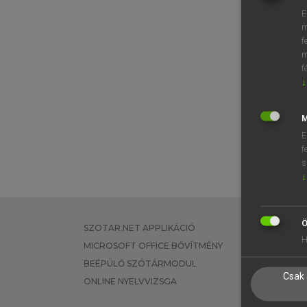
E
m
f
m
f
↓
M
E
f
s
↓
Ö
SZOTAR.NET APPLIKÁCIÓ
EGYÉNI FEL
H
MICROSOFT OFFICE BŐVÍTMÉNY
TANULÓKNA
BEÉPÜLŐ SZÓTÁRMODUL
OKTATÁSI I
Csak 
ONLINE NYELVVIZSGA
VÁLLALATI 