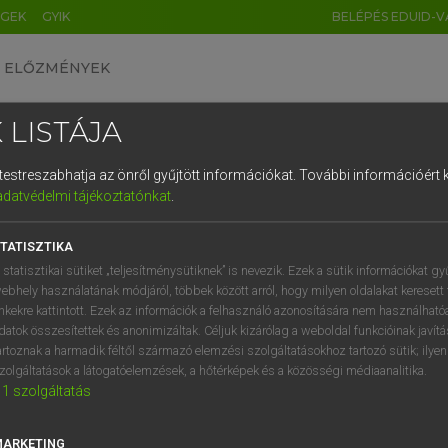
ÉGEK
GYIK
BELÉPÉS EDUID-V
ELŐZMÉNYEK
 LISTÁJA
és testreszabhatja az önről gyűjtött információkat.
További információért k
HU
DE
CN
FR
ES
IT
NL
RU
GR
adatvédelmi tájékoztatónkat
.
 A. PÉTER, VARGA GYÖRGY
1
2
3
4
5
6
7
8
9
ol−magyar egyetemes nagyszótár
TATISZTIKA
q
w
e
r
t
z
u
i
 statisztikai sütiket „teljesítménysütiknek” is nevezik. Ezek a sütik információkat gy
ebhely használatának módjáról, többek között arról, hogy milyen oldalakat keresett 
a
s
d
f
g
h
j
k
l
é
inkekre kattintott. Ezek az információk a felhasználó azonosítására nem használható
datok összesítettek és anonimizáltak. Céljuk kizárólag a weboldal funkcióinak javít
í
y
x
c
v
b
n
m
,
.
artoznak a harmadik féltől származó elemzési szolgáltatásokhoz tartozó sütik; ilye
zolgáltatások a látogatóelemzések, a hőtérképek és a közösségi médiaanalitika.
VAN ELŐFIZETÉSED?
NINCS ELŐFIZETÉSED
1
szolgáltatás
előfizetésem a teljes szócikk
Nincs regisztrációm és előfiz
megtekintéséhez.
A szótár 2 órás, díjmente
MARKETING