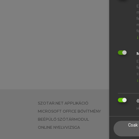
E
m
f
m
f
↓
M
E
f
s
↓
Ö
SZOTAR.NET APPLIKÁCIÓ
EGYÉNI FEL
H
MICROSOFT OFFICE BŐVÍTMÉNY
TANULÓKNA
BEÉPÜLŐ SZÓTÁRMODUL
OKTATÁSI I
Csak 
ONLINE NYELVVIZSGA
VÁLLALATI 