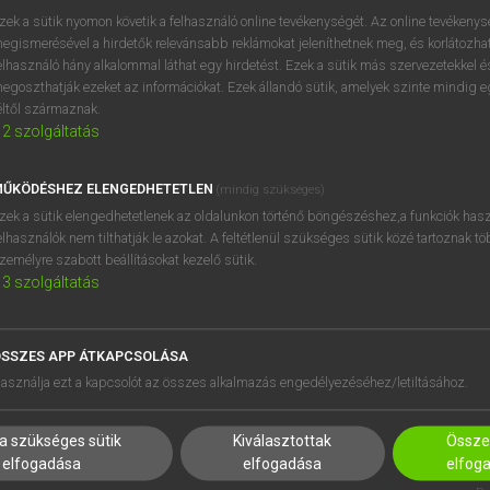
próbaverziójának elindítás
zek a sütik nyomon követik a felhasználó online tevékenységét. Az online tevékeny
BELÉPÉS
regisztrálok és
belépek
.
egismerésével a hirdetők relevánsabb reklámokat jeleníthetnek meg, és korlátozhat
elhasználó hány alkalommal láthat egy hirdetést. Ezek a sütik más szervezetekkel és
egoszthatják ezeket az információkat. Ezek állandó sütik, amelyek szinte mindig 
REGISZTRÁCIÓ
éltől származnak.
2
szolgáltatás
ŰKÖDÉSHEZ ELENGEDHETETLEN
(mindig szükséges)
zek a sütik elengedhetetlenek az oldalunkon történő böngészéshez,a funkciók hasz
elhasználók nem tilthatják le azokat. A feltétlenül szükséges sütik közé tartoznak t
zemélyre szabott beállításokat kezelő sütik.
3
szolgáltatás
SSZES APP ÁTKAPCSOLÁSA
HASZNÁLÓKNAK
SÚGÓ
asználja ezt a kapcsolót az összes alkalmazás engedélyezéséhez/letiltásához.
K
RÓLUNK
NTÉZMÉNYEKNEK
ELÉRHETŐSÉG
a szükséges sütik
Kiválasztottak
Összes
MEGOLDÁSOK
SÜTI BEÁLLÍTÁSOK
elfogadása
elfogadása
elfog