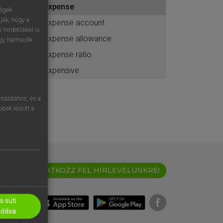
expense
ához
ségek
ják, hogy a
expense account
 hirdetőkkel is
expense allowance
egy harmadik
expense ratio
expensive
nálatához, és a
öbbek között a
IRATKOZZ FEL HÍRLEVELÜNKRE!
 süti
adása