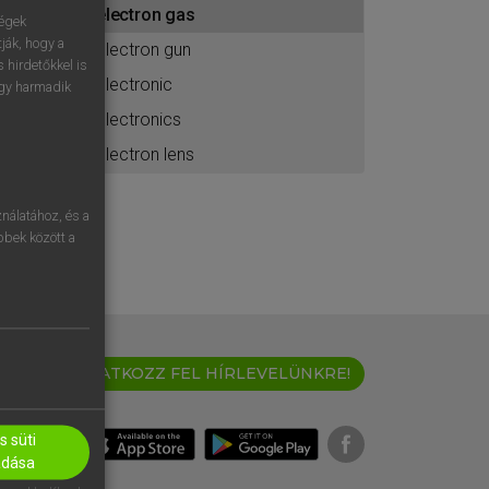
electron gas
ához
ségek
ják, hogy a
electron gun
 hirdetőkkel is
electronic
egy harmadik
electronics
electron lens
nálatához, és a
öbbek között a
IRATKOZZ FEL HÍRLEVELÜNKRE!
 süti
adása