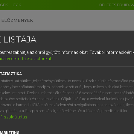
ÉGEK
GYIK
BELÉPÉS EDUID-V
ELŐZMÉNYEK
 LISTÁJA
és testreszabhatja az önről gyűjtött információkat.
További információért k
HU
DE
CN
FR
ES
IT
NL
RU
GR
adatvédelmi tájékoztatónkat
.
 A. PÉTER, VARGA GYÖRGY
1
2
3
4
5
6
7
8
9
ol−magyar egyetemes nagyszótár
TATISZTIKA
q
w
e
r
t
z
u
i
 statisztikai sütiket „teljesítménysütiknek” is nevezik. Ezek a sütik információkat gy
ebhely használatának módjáról, többek között arról, hogy milyen oldalakat keresett 
a
s
d
f
g
h
j
k
l
é
inkekre kattintott. Ezek az információk a felhasználó azonosítására nem használható
datok összesítettek és anonimizáltak. Céljuk kizárólag a weboldal funkcióinak javít
í
y
x
c
v
b
n
m
,
.
artoznak a harmadik féltől származó elemzési szolgáltatásokhoz tartozó sütik; ilye
zolgáltatások a látogatóelemzések, a hőtérképek és a közösségi médiaanalitika.
VAN ELŐFIZETÉSED?
NINCS ELŐFIZETÉSED
1
szolgáltatás
előfizetésem a teljes szócikk
Nincs regisztrációm és előfiz
megtekintéséhez.
A szótár 2 órás, díjmente
MARKETING