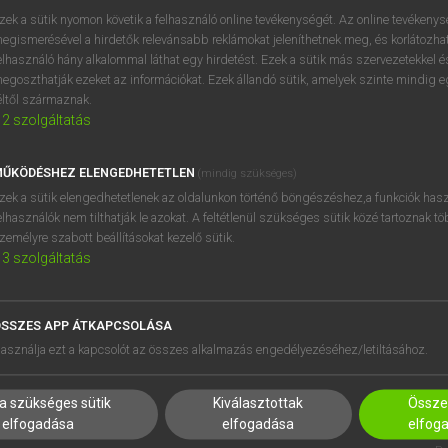
próbaverziójának elindítás
zek a sütik nyomon követik a felhasználó online tevékenységét. Az online tevékeny
BELÉPÉS
regisztrálok és
belépek
.
egismerésével a hirdetők relevánsabb reklámokat jeleníthetnek meg, és korlátozhat
elhasználó hány alkalommal láthat egy hirdetést. Ezek a sütik más szervezetekkel és
egoszthatják ezeket az információkat. Ezek állandó sütik, amelyek szinte mindig 
REGISZTRÁCIÓ
éltől származnak.
2
szolgáltatás
ŰKÖDÉSHEZ ELENGEDHETETLEN
(mindig szükséges)
zek a sütik elengedhetetlenek az oldalunkon történő böngészéshez,a funkciók hasz
elhasználók nem tilthatják le azokat. A feltétlenül szükséges sütik közé tartoznak t
zemélyre szabott beállításokat kezelő sütik.
3
szolgáltatás
SSZES APP ÁTKAPCSOLÁSA
HASZNÁLÓKNAK
SÚGÓ
asználja ezt a kapcsolót az összes alkalmazás engedélyezéséhez/letiltásához.
K
RÓLUNK
NTÉZMÉNYEKNEK
ELÉRHETŐSÉG
a szükséges sütik
Kiválasztottak
Összes
MEGOLDÁSOK
SÜTI BEÁLLÍTÁSOK
elfogadása
elfogadása
elfog