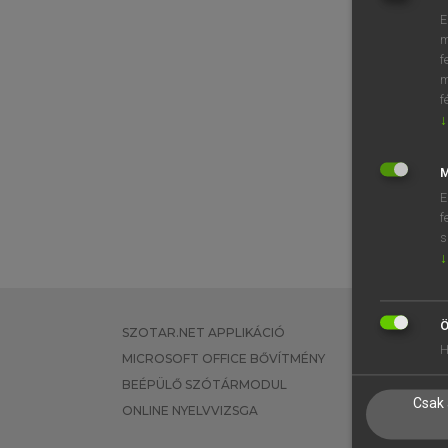
E
m
f
m
f
↓
M
E
f
s
↓
Ö
SZOTAR.NET APPLIKÁCIÓ
EGYÉNI FEL
H
MICROSOFT OFFICE BŐVÍTMÉNY
TANULÓKNA
BEÉPÜLŐ SZÓTÁRMODUL
OKTATÁSI I
Csak 
ONLINE NYELVVIZSGA
VÁLLALATI 