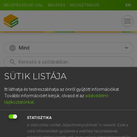
BELÉPÉS EDUID-VAL
BELÉPÉS
REGISZTRÁCIÓ
EN
menu
language
Mind
search
SÜTIK LISTÁJA
GR
KERESÉS
5
6
7
8
9
ö
ü
ó
Itt láthatja és testreszabhatja az önről gyűjtött információkat.
További információért kérjük, olvasd el az
adatvédelmi
r
t
z
u
i
o
p
ő
ú
LÁZÁR A. PÉTER, VARGA GYÖRGY
tájékoztatónkat
.
Angol−magyar egyetemes nagyszótár
g
h
j
k
l
é
á
ű
Ω
STATISZTIKA
v
b
n
m
,
.
-
AltGr
A statisztikai sütiket „teljesítménysütiknek” is nevezik. Ezek a
sütik információkat gyűjtenek a webhely használatának