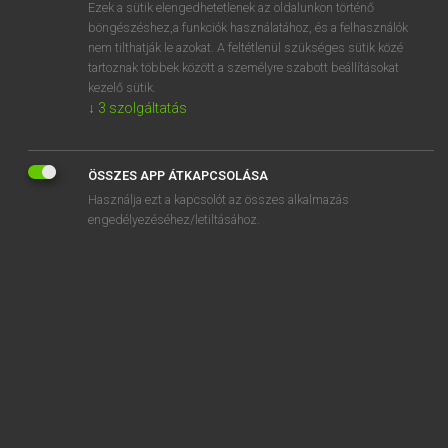
Ezek a sütik elengedhetetlenek az oldalunkon történő
böngészéshez,a funkciók használatához, és a felhasználók
nem tilthatják le azokat. A feltétlenül szükséges sütik közé
Lázár A. Péter, Varga György
tartoznak többek között a személyre szabott beállításokat
ANGOL−MAGYAR EGYETEMES NAGYSZÓTÁR
kezelő sütik.
↓
3
szolgáltatás
Kapcsolódó anyagok
anhinga
ÖSSZES APP ÁTKAPCSOLÁSA
aniline
Használja ezt a kapcsolót az összes alkalmazás
anilingus
engedélyezéséhez/letiltásához.
animadversion
animadversive
animadvert
animal
animal bedding
animal-borne