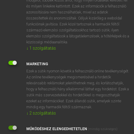
módjáról, többek között arról, hogy milyen oldalakat keresett fel
és milyen linkekre kattintott. Ezek az információk a felhasználó
VAN ELŐFIZETÉSED?
azonosítására nem használhatóak, mivel az adatok
összesítettek és anonimizáltak. Céljuk kizárólag a weboldal
Van előfizetésem a teljes szócikk megtekintéséhez.
funkcióinak javítása. Ezek közé tartoznak a harmadik féltől
származó elemzési szolgáltatásokhoz tartozó sütik; ilyen
BELÉPÉS
elemzési szolgáltatások a látogatóelemzések, a hőtérképek és a
közösségi médiaanalitika.
↓
1
szolgáltatás
MARKETING
Ezek a sütik nyomon követik a felhasználó online tevékenységét.
Az online tevékenységek megismerésével a hirdetők
NINCS ELŐFIZETÉSED?
relevánsabb reklámokat jeleníthetnek meg, és korlátozhatják,
Nincs regisztrációm és előfizetésem. A szótár 2 órás,
hogy a felhasználó hány alkalommal láthat egy hirdetést. Ezek a
díjmentes próbaverziójának elindításához regisztrálok és
sütik más szervezetekkel és hirdetőkkel is megoszthatják
belépek
.
ezeket az információkat. Ezek állandó sütik, amelyek szinte
mindig egy harmadik féltől származnak.
↓
2
szolgáltatás
REGISZTRÁCIÓ
MŰKÖDÉSHEZ ELENGEDHETETLEN
(mindig szükséges)