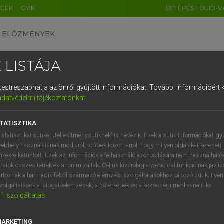
ÉGEK
GYIK
BELÉPÉS EDUID-V
ELŐZMÉNYEK
 LISTÁJA
és testreszabhatja az önről gyűjtött információkat.
További információért k
HU
DE
CN
FR
ES
IT
NL
RU
GR
adatvédelmi tájékoztatónkat
.
 A. PÉTER, VARGA GYÖRGY
1
2
3
4
5
6
7
8
9
ol−magyar egyetemes nagyszótár
TATISZTIKA
q
w
e
r
t
z
u
i
 statisztikai sütiket „teljesítménysütiknek” is nevezik. Ezek a sütik információkat gy
ebhely használatának módjáról, többek között arról, hogy milyen oldalakat keresett 
a
s
d
f
g
h
j
k
l
é
inkekre kattintott. Ezek az információk a felhasználó azonosítására nem használható
datok összesítettek és anonimizáltak. Céljuk kizárólag a weboldal funkcióinak javít
í
y
x
c
v
b
n
m
,
.
artoznak a harmadik féltől származó elemzési szolgáltatásokhoz tartozó sütik; ilye
zolgáltatások a látogatóelemzések, a hőtérképek és a közösségi médiaanalitika.
VAN ELŐFIZETÉSED?
NINCS ELŐFIZETÉSED
1
szolgáltatás
előfizetésem a teljes szócikk
Nincs regisztrációm és előfiz
megtekintéséhez.
A szótár 2 órás, díjmente
MARKETING