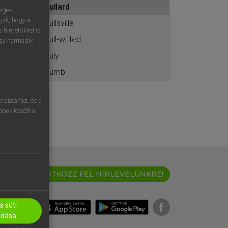
dullard
ához
ségek
ják, hogy a
dullsville
 hirdetőkkel is
dull-witted
egy harmadik
duly
dumb
nálatához, és a
öbbek között a
IRATKOZZ FEL HÍRLEVELÜNKRE!
 süti
adása