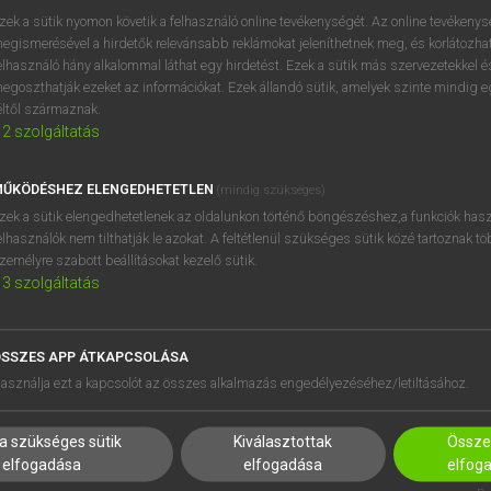
próbaverziójának elindítás
zek a sütik nyomon követik a felhasználó online tevékenységét. Az online tevékeny
BELÉPÉS
regisztrálok és
belépek
.
egismerésével a hirdetők relevánsabb reklámokat jeleníthetnek meg, és korlátozhat
elhasználó hány alkalommal láthat egy hirdetést. Ezek a sütik más szervezetekkel és
egoszthatják ezeket az információkat. Ezek állandó sütik, amelyek szinte mindig 
REGISZTRÁCIÓ
éltől származnak.
2
szolgáltatás
ŰKÖDÉSHEZ ELENGEDHETETLEN
(mindig szükséges)
zek a sütik elengedhetetlenek az oldalunkon történő böngészéshez,a funkciók hasz
elhasználók nem tilthatják le azokat. A feltétlenül szükséges sütik közé tartoznak t
zemélyre szabott beállításokat kezelő sütik.
3
szolgáltatás
SSZES APP ÁTKAPCSOLÁSA
HASZNÁLÓKNAK
SÚGÓ
asználja ezt a kapcsolót az összes alkalmazás engedélyezéséhez/letiltásához.
K
RÓLUNK
NTÉZMÉNYEKNEK
ELÉRHETŐSÉG
a szükséges sütik
Kiválasztottak
Összes
MEGOLDÁSOK
SÜTI BEÁLLÍTÁSOK
elfogadása
elfogadása
elfog