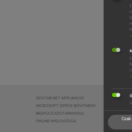
E
m
f
m
f
↓
M
E
f
s
↓
Ö
SZOTAR.NET APPLIKÁCIÓ
EGYÉNI FEL
H
MICROSOFT OFFICE BŐVÍTMÉNY
TANULÓKNA
BEÉPÜLŐ SZÓTÁRMODUL
OKTATÁSI I
Csak 
ONLINE NYELVVIZSGA
VÁLLALATI 