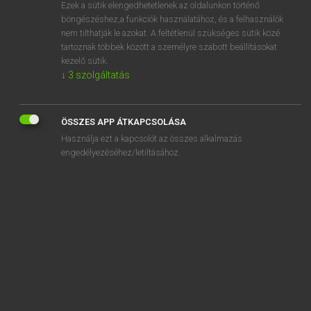
Ezek a sütik elengedhetetlenek az oldalunkon történő
böngészéshez,a funkciók használatához, és a felhasználók
nem tilthatják le azokat. A feltétlenül szükséges sütik közé
Lázár A. Péter, Varga György
tartoznak többek között a személyre szabott beállításokat
ANGOL−MAGYAR EGYETEMES NAGYSZÓTÁR
kezelő sütik.
↓
3
szolgáltatás
Kapcsolódó anyagok
drip mat
ÖSSZES APP ÁTKAPCSOLÁSA
dripping
Használja ezt a kapcsolót az összes alkalmazás
dripping pan
engedélyezéséhez/letiltásához.
drippings
drippy
drip stand
dripstone
dripstone cave
Dr. iur.