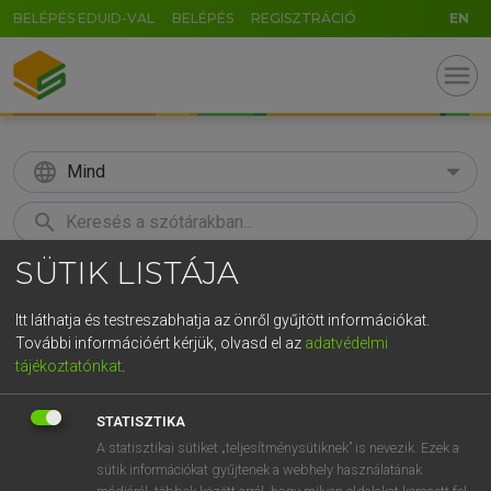
BELÉPÉS EDUID-VAL
BELÉPÉS
REGISZTRÁCIÓ
EN
menu
language
Mind
search
SÜTIK LISTÁJA
GR
KERESÉS
5
6
7
8
9
ö
ü
ó
Itt láthatja és testreszabhatja az önről gyűjtött információkat.
További információért kérjük, olvasd el az
adatvédelmi
r
t
z
u
i
o
p
ő
ú
LÁZÁR A. PÉTER, VARGA GYÖRGY
tájékoztatónkat
.
Angol−magyar egyetemes nagyszótár
g
h
j
k
l
é
á
ű
Ω
STATISZTIKA
v
b
n
m
,
.
-
AltGr
A statisztikai sütiket „teljesítménysütiknek” is nevezik. Ezek a
sütik információkat gyűjtenek a webhely használatának