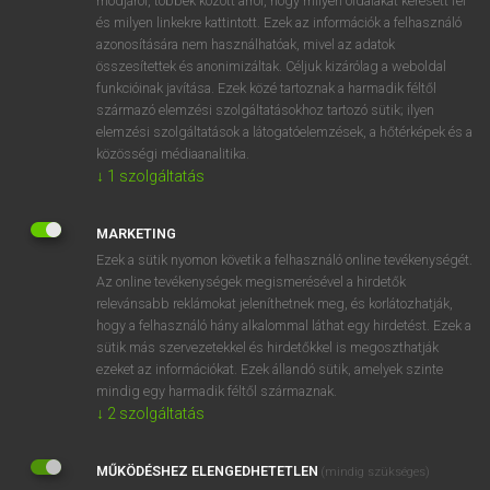
módjáról, többek között arról, hogy milyen oldalakat keresett fel
és milyen linkekre kattintott. Ezek az információk a felhasználó
VAN ELŐFIZETÉSED?
azonosítására nem használhatóak, mivel az adatok
összesítettek és anonimizáltak. Céljuk kizárólag a weboldal
Van előfizetésem a teljes szócikk megtekintéséhez.
funkcióinak javítása. Ezek közé tartoznak a harmadik féltől
származó elemzési szolgáltatásokhoz tartozó sütik; ilyen
BELÉPÉS
elemzési szolgáltatások a látogatóelemzések, a hőtérképek és a
közösségi médiaanalitika.
↓
1
szolgáltatás
MARKETING
Ezek a sütik nyomon követik a felhasználó online tevékenységét.
Az online tevékenységek megismerésével a hirdetők
NINCS ELŐFIZETÉSED?
relevánsabb reklámokat jeleníthetnek meg, és korlátozhatják,
Nincs regisztrációm és előfizetésem. A szótár 2 órás,
hogy a felhasználó hány alkalommal láthat egy hirdetést. Ezek a
díjmentes próbaverziójának elindításához regisztrálok és
sütik más szervezetekkel és hirdetőkkel is megoszthatják
belépek
.
ezeket az információkat. Ezek állandó sütik, amelyek szinte
mindig egy harmadik féltől származnak.
↓
2
szolgáltatás
REGISZTRÁCIÓ
MŰKÖDÉSHEZ ELENGEDHETETLEN
(mindig szükséges)