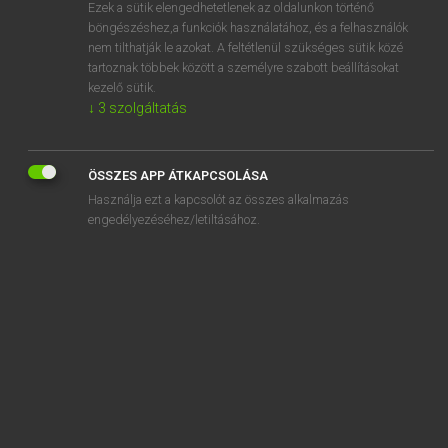
Ezek a sütik elengedhetetlenek az oldalunkon történő
böngészéshez,a funkciók használatához, és a felhasználók
nem tilthatják le azokat. A feltétlenül szükséges sütik közé
Lázár A. Péter, Varga György
tartoznak többek között a személyre szabott beállításokat
ANGOL−MAGYAR EGYETEMES NAGYSZÓTÁR
kezelő sütik.
↓
3
szolgáltatás
Kapcsolódó anyagok
drilling rig
ÖSSZES APP ÁTKAPCSOLÁSA
drill sergeant
Használja ezt a kapcsolót az összes alkalmazás
drily
engedélyezéséhez/letiltásához.
drink
drinkable
drinkables
drink away
drink can
drink carrier