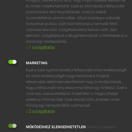
módjáról, többek között arról, hogy milyen oldalakat keresett fel
és milyen linkekre kattintott. Ezek az információk a felhasználó
VAN ELŐFIZETÉSED?
azonosítására nem használhatóak, mivel az adatok
összesítettek és anonimizáltak. Céljuk kizárólag a weboldal
Van előfizetésem a teljes szócikk megtekintéséhez.
funkcióinak javítása. Ezek közé tartoznak a harmadik féltől
származó elemzési szolgáltatásokhoz tartozó sütik; ilyen
BELÉPÉS
elemzési szolgáltatások a látogatóelemzések, a hőtérképek és a
közösségi médiaanalitika.
↓
1
szolgáltatás
MARKETING
Ezek a sütik nyomon követik a felhasználó online tevékenységét.
Az online tevékenységek megismerésével a hirdetők
NINCS ELŐFIZETÉSED?
relevánsabb reklámokat jeleníthetnek meg, és korlátozhatják,
Nincs regisztrációm és előfizetésem. A szótár 2 órás,
hogy a felhasználó hány alkalommal láthat egy hirdetést. Ezek a
díjmentes próbaverziójának elindításához regisztrálok és
sütik más szervezetekkel és hirdetőkkel is megoszthatják
belépek
.
ezeket az információkat. Ezek állandó sütik, amelyek szinte
mindig egy harmadik féltől származnak.
↓
2
szolgáltatás
REGISZTRÁCIÓ
MŰKÖDÉSHEZ ELENGEDHETETLEN
(mindig szükséges)