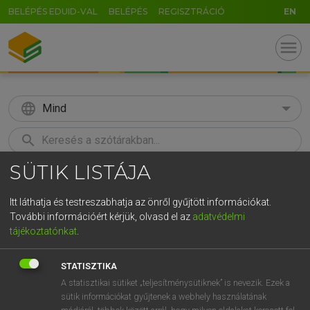
BELÉPÉS EDUID-VAL
BELÉPÉS
REGISZTRÁCIÓ
EN
menu
language
Mind
search
SÜTIK LISTÁJA
GR
KERESÉS
5
6
7
8
9
ö
ü
ó
Itt láthatja és testreszabhatja az önről gyűjtött információkat.
További információért kérjük, olvasd el az
adatvédelmi
r
t
z
u
i
o
p
ő
ú
LÁZÁR A. PÉTER, VARGA GYÖRGY
tájékoztatónkat
.
Angol−magyar egyetemes nagyszótár
g
h
j
k
l
é
á
ű
Ω
STATISZTIKA
v
b
n
m
,
.
-
AltGr
A statisztikai sütiket „teljesítménysütiknek” is nevezik. Ezek a
sütik információkat gyűjtenek a webhely használatának