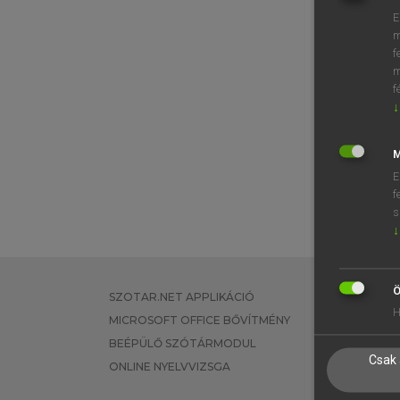
E
m
f
m
f
↓
M
E
f
s
↓
Ö
SZOTAR.NET APPLIKÁCIÓ
EGYÉNI FEL
H
MICROSOFT OFFICE BŐVÍTMÉNY
TANULÓKNA
BEÉPÜLŐ SZÓTÁRMODUL
OKTATÁSI I
Csak 
ONLINE NYELVVIZSGA
VÁLLALATI 