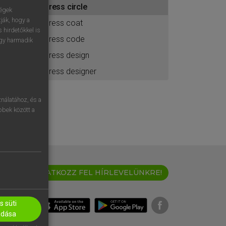
dress circle
ához
ségek
ják, hogy a
dress coat
 hirdetőkkel is
dress code
egy harmadik
dress design
dress designer
nálatához, és a
öbbek között a
IRATKOZZ FEL HÍRLEVELÜNKRE!
 süti
adása