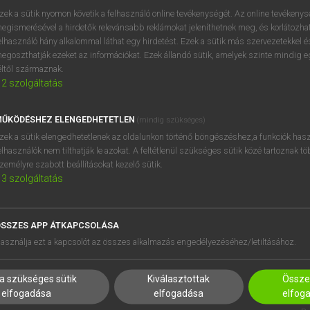
próbaverziójának elindítás
zek a sütik nyomon követik a felhasználó online tevékenységét. Az online tevékeny
BELÉPÉS
regisztrálok és
belépek
.
egismerésével a hirdetők relevánsabb reklámokat jeleníthetnek meg, és korlátozhat
elhasználó hány alkalommal láthat egy hirdetést. Ezek a sütik más szervezetekkel és
egoszthatják ezeket az információkat. Ezek állandó sütik, amelyek szinte mindig 
REGISZTRÁCIÓ
éltől származnak.
2
szolgáltatás
ŰKÖDÉSHEZ ELENGEDHETETLEN
(mindig szükséges)
zek a sütik elengedhetetlenek az oldalunkon történő böngészéshez,a funkciók hasz
elhasználók nem tilthatják le azokat. A feltétlenül szükséges sütik közé tartoznak t
zemélyre szabott beállításokat kezelő sütik.
3
szolgáltatás
SSZES APP ÁTKAPCSOLÁSA
HASZNÁLÓKNAK
SÚGÓ
asználja ezt a kapcsolót az összes alkalmazás engedélyezéséhez/letiltásához.
K
RÓLUNK
NTÉZMÉNYEKNEK
ELÉRHETŐSÉG
a szükséges sütik
Kiválasztottak
Összes
MEGOLDÁSOK
SÜTI BEÁLLÍTÁSOK
elfogadása
elfogadása
elfog