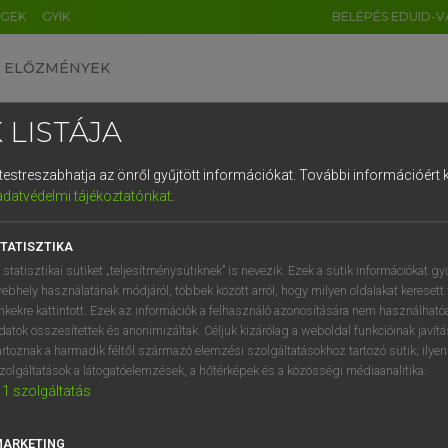
ÉGEK
GYIK
BELÉPÉS EDUID-V
ELŐZMÉNYEK
 LISTÁJA
és testreszabhatja az önről gyűjtött információkat.
További információért k
HU
DE
CN
FR
ES
IT
NL
RU
GR
adatvédelmi tájékoztatónkat
.
 A. PÉTER, VARGA GYÖRGY
1
2
3
4
5
6
7
8
9
ol−magyar egyetemes nagyszótár
TATISZTIKA
q
w
e
r
t
z
u
i
 statisztikai sütiket „teljesítménysütiknek” is nevezik. Ezek a sütik információkat gy
ebhely használatának módjáról, többek között arról, hogy milyen oldalakat keresett 
a
s
d
f
g
h
j
k
l
é
inkekre kattintott. Ezek az információk a felhasználó azonosítására nem használható
datok összesítettek és anonimizáltak. Céljuk kizárólag a weboldal funkcióinak javít
í
y
x
c
v
b
n
m
,
.
artoznak a harmadik féltől származó elemzési szolgáltatásokhoz tartozó sütik; ilye
zolgáltatások a látogatóelemzések, a hőtérképek és a közösségi médiaanalitika.
VAN ELŐFIZETÉSED?
NINCS ELŐFIZETÉSED
1
szolgáltatás
előfizetésem a teljes szócikk
Nincs regisztrációm és előfiz
megtekintéséhez.
A szótár 2 órás, díjmente
MARKETING